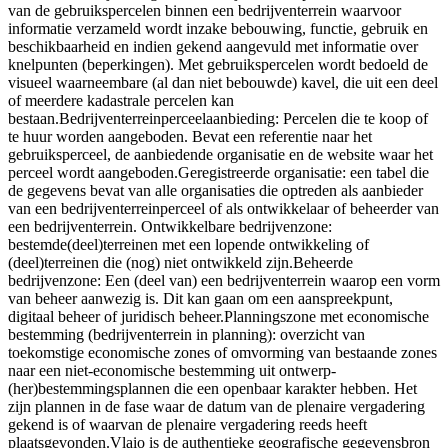
van de gebruikspercelen binnen een bedrijventerrein waarvoor
informatie verzameld wordt inzake bebouwing, functie, gebruik en
beschikbaarheid en indien gekend aangevuld met informatie over
knelpunten (beperkingen). Met gebruikspercelen wordt bedoeld de
visueel waarneembare (al dan niet bebouwde) kavel, die uit een deel
of meerdere kadastrale percelen kan
bestaan.Bedrijventerreinperceelaanbieding: Percelen die te koop of
te huur worden aangeboden. Bevat een referentie naar het
gebruiksperceel, de aanbiedende organisatie en de website waar het
perceel wordt aangeboden.Geregistreerde organisatie: een tabel die
de gegevens bevat van alle organisaties die optreden als aanbieder
van een bedrijventerreinperceel of als ontwikkelaar of beheerder van
een bedrijventerrein. Ontwikkelbare bedrijvenzone:
bestemde(deel)terreinen met een lopende ontwikkeling of
(deel)terreinen die (nog) niet ontwikkeld zijn.Beheerde
bedrijvenzone: Een (deel van) een bedrijventerrein waarop een vorm
van beheer aanwezig is. Dit kan gaan om een aanspreekpunt,
digitaal beheer of juridisch beheer.Planningszone met economische
bestemming (bedrijventerrein in planning): overzicht van
toekomstige economische zones of omvorming van bestaande zones
naar een niet-economische bestemming uit ontwerp-
(her)bestemmingsplannen die een openbaar karakter hebben. Het
zijn plannen in de fase waar de datum van de plenaire vergadering
gekend is of waarvan de plenaire vergadering reeds heeft
plaatsgevonden.Vlaio is de authentieke geografische gegevensbron