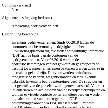
Conform verklaard
Nee
Algemene beschrijving herkomst
Afbakening bedrijventerreinen
Beschrijving bewerking
Inventaris bedrijventerreinen: Sinds 06/2018 liggen de
contouren met bestemming bedrijvigheid uit het
uitwisselingsplatform digitale stedenbouwkundige informatie
(DSI) aan de basis van de contouren van de
bedrijventerreinen. Voor 06/2018 werden de
bedrijfsbestemmingen van het gewestplan gegroepeerd of
gesplist tot wanneer er terreinen bekomen werden zoals ze in
de realiteit gekend zijn. Hiervoor werden orthofoto's,
topografische kaarten, wegenbestanden en terreinkennis
gebruikt. Inventaris bedrijventerreinperceel: De structuur en
het gebruik van de percelen wordt geïnventariseerd. Voor het
inventariseren en actualiseren van de bedrijventerreinpercelen
worden er visuele controle op terrein uitgevoerd en worden
digitale bronnen van derden gebruikt: GRB,
bestemmingsplannen via DSI, meest recente Orthofoto,
CRAB adressen, landbouwgebruikspercelen (ALV),