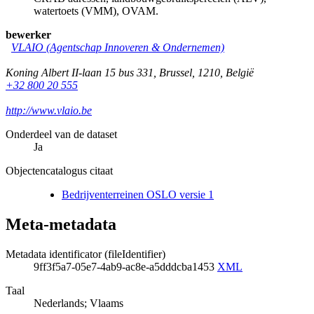
watertoets (VMM), OVAM.
bewerker
VLAIO (Agentschap Innoveren & Ondernemen)
Koning Albert II-laan 15 bus 331
,
Brussel
,
1210
,
België
+32 800 20 555
http://www.vlaio.be
Onderdeel van de dataset
Ja
Objectencatalogus citaat
Bedrijventerreinen OSLO versie 1
Meta-metadata
Metadata identificator (fileIdentifier)
9ff3f5a7-05e7-4ab9-ac8e-a5dddcba1453
XML
Taal
Nederlands; Vlaams