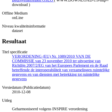
Bedrijventerreinen OSLO
(
WWW:DOWNLOAD-1.0-http--
download
)
Offline Medium
onLine
Niveau kwaliteitsinformatie
dataset
Resultaat
Titel specificatie
VERORDENING (EU) Nr. 1089/2010 VAN DE
COMMISSIE van 23 november 2010 ter uitvoering van
Richtlijn 2007/2/EG van het Europees Parlement en de Raad
betreffende de interoperabiliteit van verzamelingen ruimtelijke
gegevens en van diensten met betrekking tot ruimtelijke
gegevens
Versiedatum (Publicatiedatum)
2010-12-08
Uitleg
Geharmoniseerd volgens INSPIRE verordening