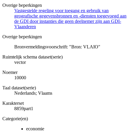
Overige beperkingen
Vastgestelde regeling voor toegang en gebruik van
geografische gegevensbronnen en -diensten toegevoegd aan
de GDI door instanties die geen deelnemer zijn aan GDI-
Vlaanderen
Overige beperkingen
Bronvermeldingsvoorschrift: "Bron: VLAIO"
Ruimtelijk schema dataset(serie)
vector
Noemer
10000
Taal dataset(serie)
Nederlands; Vlaams
Karakterset
8859part1
Categorie(en)
economie