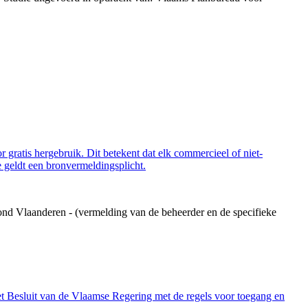
 gratis hergebruik. Dit betekent dat elk commercieel of niet-
 geldt een bronvermeldingsplicht.
ond Vlaanderen - (vermelding van de beheerder en de specifieke
et Besluit van de Vlaamse Regering met de regels voor toegang en