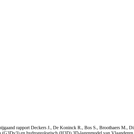
t bijgaand rapport Deckers J., De Koninck R., Bos S., Broothaers M., Di
 (G3Dv3) en hydrogeologisch (H3D) 3D-lagenmodel van Vlaanderen. S