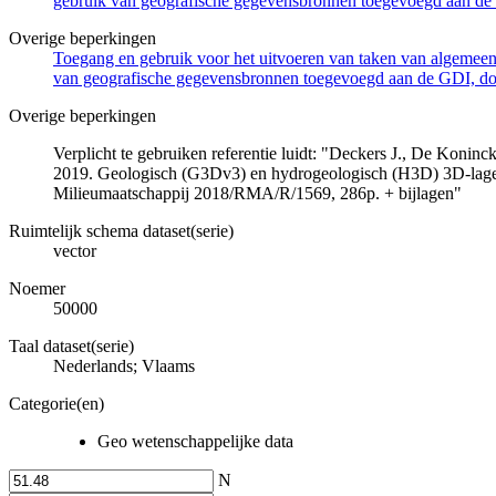
gebruik van geografische gegevensbronnen toegevoegd aan de 
Overige beperkingen
Toegang en gebruik voor het uitvoeren van taken van algemeen 
van geografische gegevensbronnen toegevoegd aan de GDI, door
Overige beperkingen
Verplicht te gebruiken referentie luidt: "Deckers J., De Koni
2019. Geologisch (G3Dv3) en hydrogeologisch (H3D) 3D-lage
Milieumaatschappij 2018/RMA/R/1569, 286p. + bijlagen"
Ruimtelijk schema dataset(serie)
vector
Noemer
50000
Taal dataset(serie)
Nederlands; Vlaams
Categorie(en)
Geo wetenschappelijke data
N