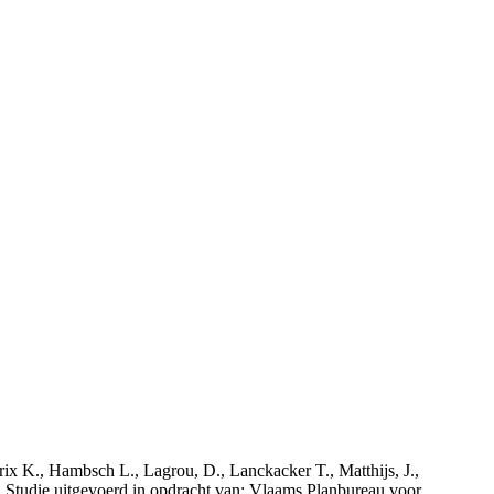
rix K., Hambsch L., Lagrou, D., Lanckacker T., Matthijs, J.,
tudie uitgevoerd in opdracht van: Vlaams Planbureau voor