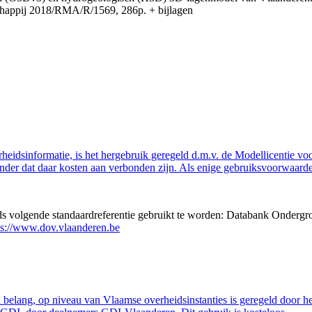
appij 2018/RMA/R/1569, 286p. + bijlagen
eidsinformatie, is het hergebruik geregeld d.m.v. de Modellicentie voor
nder dat daar kosten aan verbonden zijn. Als enige gebruiksvoorwaarde
eds volgende standaardreferentie gebruikt te worden: Databank Ondergr
ps://www.dov.vlaanderen.be
belang, op niveau van Vlaamse overheidsinstanties is geregeld door h