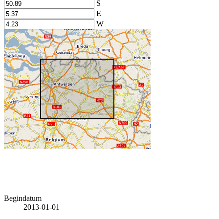
S
E
W
Begindatum
2013-01-01