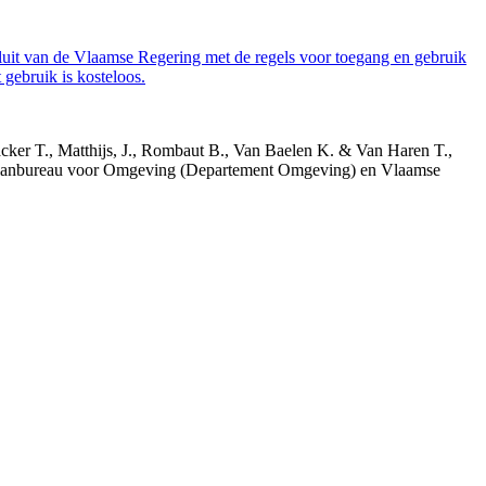
luit van de Vlaamse Regering met de regels voor toegang en gebruik
gebruik is kosteloos.
acker T., Matthijs, J., Rombaut B., Van Baelen K. & Van Haren T.,
 Planbureau voor Omgeving (Departement Omgeving) en Vlaamse