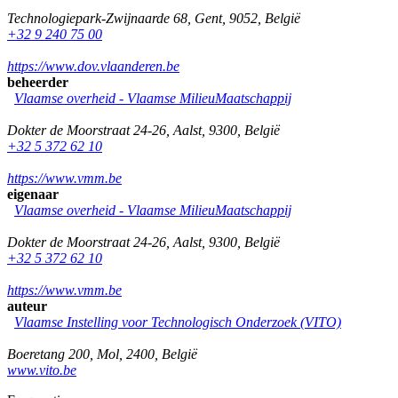
Technologiepark-Zwijnaarde 68
,
Gent
,
9052
,
België
+32 9 240 75 00
https://www.dov.vlaanderen.be
beheerder
Vlaamse overheid - Vlaamse MilieuMaatschappij
Dokter de Moorstraat 24-26
,
Aalst
,
9300
,
België
+32 5 372 62 10
https://www.vmm.be
eigenaar
Vlaamse overheid - Vlaamse MilieuMaatschappij
Dokter de Moorstraat 24-26
,
Aalst
,
9300
,
België
+32 5 372 62 10
https://www.vmm.be
auteur
Vlaamse Instelling voor Technologisch Onderzoek (VITO)
Boeretang 200
,
Mol
,
2400
,
België
www.vito.be