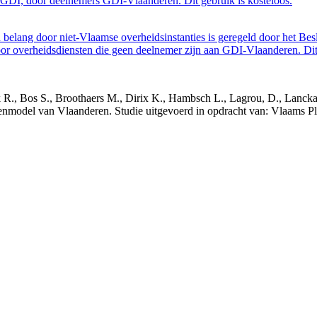
GDI, door deelnemers GDI-Vlaanderen. Dit gebruik is kosteloos.
belang door niet-Vlaamse overheidsinstanties is geregeld door het Bes
 overheidsdiensten die geen deelnemer zijn aan GDI-Vlaanderen. Dit 
nck R., Bos S., Broothaers M., Dirix K., Hambsch L., Lagrou, D., Lanck
nmodel van Vlaanderen. Studie uitgevoerd in opdracht van: Vlaams