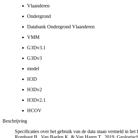
Vlaanderen
Ondergrond
Databank Ondergrond Vlaanderen
VMM
G3Dv3.1
G3Dv3
model
H3D
H3Dv2
H3Dv2.1
HCOV
Beschrijving
Specificaties over het gebruik van de data staan vermeld in he
Rombaut B., Van Baelen K. & Van Haren T., 2019. Geologisch