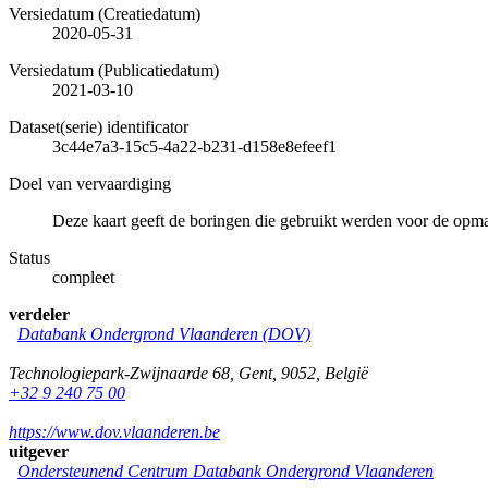
Versiedatum (Creatiedatum)
2020-05-31
Versiedatum (Publicatiedatum)
2021-03-10
Dataset(serie) identificator
3c44e7a3-15c5-4a22-b231-d158e8efeef1
Doel van vervaardiging
Deze kaart geeft de boringen die gebruikt werden voor de op
Status
compleet
verdeler
Databank Ondergrond Vlaanderen (DOV)
Technologiepark-Zwijnaarde 68
,
Gent
,
9052
,
België
+32 9 240 75 00
https://www.dov.vlaanderen.be
uitgever
Ondersteunend Centrum Databank Ondergrond Vlaanderen