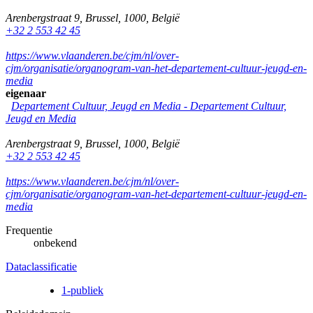
Arenbergstraat 9
,
Brussel
,
1000
,
België
+32 2 553 42 45
https://www.vlaanderen.be/cjm/nl/over-
cjm/organisatie/organogram-van-het-departement-cultuur-jeugd-en-
media
eigenaar
Departement Cultuur, Jeugd en Media
-
Departement Cultuur,
Jeugd en Media
Arenbergstraat 9
,
Brussel
,
1000
,
België
+32 2 553 42 45
https://www.vlaanderen.be/cjm/nl/over-
cjm/organisatie/organogram-van-het-departement-cultuur-jeugd-en-
media
Frequentie
onbekend
Dataclassificatie
1-publiek