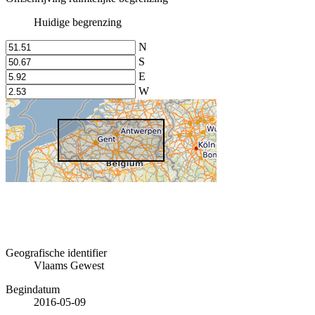
Huidige begrenzing
N
S
E
W
Geografische identifier
Vlaams Gewest
Begindatum
2016-05-09