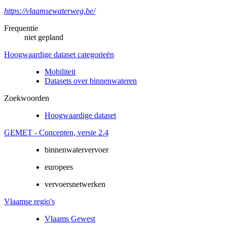
https://vlaamsewaterweg.be/
Frequentie
niet gepland
Hoogwaardige dataset categorieën
Mobiliteit
Datasets over binnenwateren
Zoekwoorden
Hoogwaardige dataset
GEMET - Concepten, versie 2.4
binnenwatervervoer
europees
vervoersnetwerken
Vlaamse regio's
Vlaams Gewest