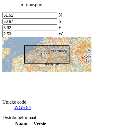
transport
N
S
E
W
Unieke code
WGS 84
Distributieformaat
Naam
Versie