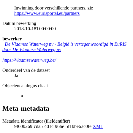
Inwinning door verschillende partners, zie
https://www.eurisportal.eu/partners
Datum bewerking
2018-10-18T00:00:00
bewerker
De Vlaamse Waterweg nv
-
België is vertegenwoordigd in EuRIS
door De Vlaamse Waterweg nv
https://vlaamsewaterweg.be/
Onderdeel van de dataset
Ja
Objectencatalogus citaat
Meta-metadata
Metadata identificator (fileIdentifier)
9f60b269-cda5-4d1c-96be-5f1bbe63c0fe
XML