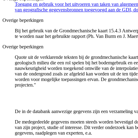
Toegang en gebruik voor het uitvoeren van taken van algemeen 
van geografische gegevensbronnen toegevoegd aan de GDI, door
Overige beperkingen
Bij het gebruik van de Grondmechanische kaart 15.4.3 Antwerp
te worden naar het gebruikte rapport (Ph. Van Burm en J. Mae
Overige beperkingen
Quote uit de verklarende teksten bij de grondmechanische ka
geologisch milieu die een rol spelen bij het bodemgebruik en
nauwkeurigheid worden toegekend omwille van de interpolaties
van de ondergrond zoals ze afgeleid kan worden uit de ten tijd
worden voor mogelijke toepassingen ervan. De grondmechanisch
projecten."
De in de databank aanwezige gegevens zijn een verzameling va
De medegedeelde gegevens moeten steeds worden bevestigd door 
van zijn project, studie of interesse. Dit verder onderzoek ka
gegevens, raadplegen van experten, e.a.