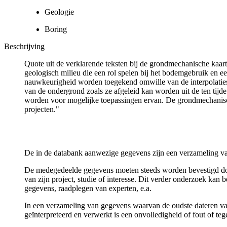
Geologie
Boring
Beschrijving
Quote uit de verklarende teksten bij de grondmechanische ka
geologisch milieu die een rol spelen bij het bodemgebruik en
nauwkeurigheid worden toegekend omwille van de interpolaties
van de ondergrond zoals ze afgeleid kan worden uit de ten tijd
worden voor mogelijke toepassingen ervan. De grondmechanisch
projecten."
De in de databank aanwezige gegevens zijn een verzameling va
De medegedeelde gegevens moeten steeds worden bevestigd door 
van zijn project, studie of interesse. Dit verder onderzoek ka
gegevens, raadplegen van experten, e.a.
In een verzameling van gegevens waarvan de oudste dateren van
geïnterpreteerd en verwerkt is een onvolledigheid of fout of te