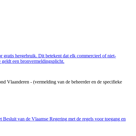
 gratis hergebruik. Dit betekent dat elk commercieel of niet-
 geldt een bronvermeldingsplicht.
ond Vlaanderen - (vermelding van de beheerder en de specifieke
et Besluit van de Vlaamse Regering met de regels voor toegang en