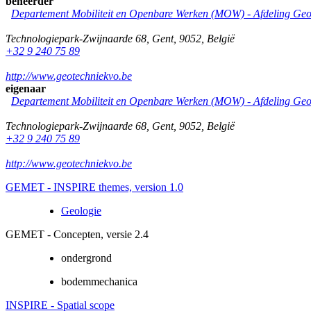
beheerder
Departement Mobiliteit en Openbare Werken (MOW) - Afdeling Geo
Technologiepark-Zwijnaarde 68
,
Gent
,
9052
,
België
+32 9 240 75 89
http://www.geotechniekvo.be
eigenaar
Departement Mobiliteit en Openbare Werken (MOW) - Afdeling Geo
Technologiepark-Zwijnaarde 68
,
Gent
,
9052
,
België
+32 9 240 75 89
http://www.geotechniekvo.be
GEMET - INSPIRE themes, version 1.0
Geologie
GEMET - Concepten, versie 2.4
ondergrond
bodemmechanica
INSPIRE - Spatial scope