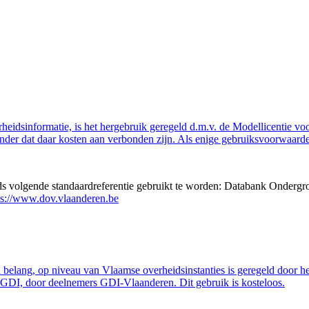
eidsinformatie, is het hergebruik geregeld d.m.v. de Modellicentie voor
nder dat daar kosten aan verbonden zijn. Als enige gebruiksvoorwaarde
eds volgende standaardreferentie gebruikt te worden: Databank Ondergr
ps://www.dov.vlaanderen.be
belang, op niveau van Vlaamse overheidsinstanties is geregeld door h
GDI, door deelnemers GDI-Vlaanderen. Dit gebruik is kosteloos.