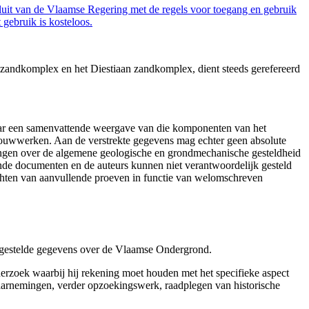
luit van de Vlaamse Regering met de regels voor toegang en gebruik
gebruik is kosteloos.
zandkomplex en het Diestiaan zandkomplex, dient steeds gerefereerd
aar een samenvattende weergave van die komponenten van het
 bouwwerken. Aan de verstrekte gegevens mag echter geen absolute
tingen over de algemene geologische en grondmechanische gesteldheid
ende documenten en de auteurs kunnen niet verantwoordelijk gesteld
chten van aanvullende proeven in functie van welomschreven
r gestelde gegevens over de Vlaamse Ondergrond.
erzoek waarbij hij rekening moet houden met het specifieke aspect
 waarnemingen, verder opzoekingswerk, raadplegen van historische