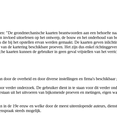
arten: "De grondmechanische kaarten beantwoorden aan een behoefte n
 een invloed uitoefenen op het ontwerp, de bouw en het onderhoud van
 die bij het opstellen ervan werden gemaakt. De kaarten geven inlich
e van de kartering beschikbare proeven. Het zijn dus enkel richtinggev
e kaarten kunnen de gebruiker in geen geval vrijstellen van het verri
n door de overheid en door diverse instellingen en firma's beschikbaa
verder onderzoek. De gebruiker dient in te staan voor dit verder ond
n bestaan uit het uitvoeren van bijkomende proeven en metingen, eigen
 in de 19e eeuw en welke door de meest uiteenlopende auteurs, diensten
genspraak steeds mogelijk.