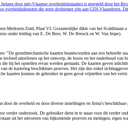
belang door niet-Vlaamse overheidsinstanties is geregeld door het Bes
 overheidsdiensten die geen deelnemer zijn aan GDI-Vlaanderen. Dit 
en-Merksem-Zuid, Plaat VI: Gezamenlijke dikte van het Scaldisiaan a 
rtens onder leiding van E. De Beer, W. De Breuck en W. Van Impe).
arten: "De grondmechanische kaarten beantwoorden aan een behoefte n
 een invloed uitoefenen op het ontwerp, de bouw en het onderhoud van
 die bij het opstellen ervan werden gemaakt. De kaarten geven inlich
e van de kartering beschikbare proeven. Het zijn dus enkel richtinggev
e kaarten kunnen de gebruiker in geen geval vrijstellen van het verri
n door de overheid en door diverse instellingen en firma's beschikbaa
verder onderzoek. De gebruiker dient in te staan voor dit verder ond
n bestaan uit het uitvoeren van bijkomende proeven en metingen, eigen