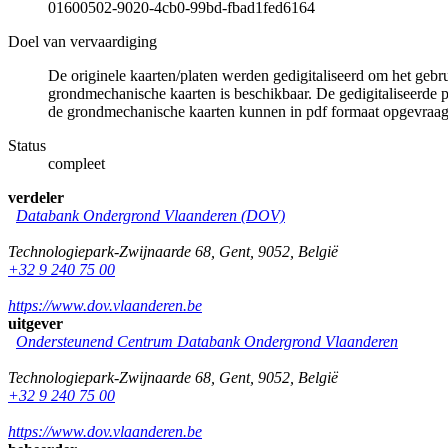
01600502-9020-4cb0-99bd-fbad1fed6164
Doel van vervaardiging
De originele kaarten/platen werden gedigitaliseerd om het gebr
grondmechanische kaarten is beschikbaar. De gedigitaliseerde 
de grondmechanische kaarten kunnen in pdf formaat opgevraa
Status
compleet
verdeler
Databank Ondergrond Vlaanderen (DOV)
Technologiepark-Zwijnaarde 68
,
Gent
,
9052
,
België
+32 9 240 75 00
https://www.dov.vlaanderen.be
uitgever
Ondersteunend Centrum Databank Ondergrond Vlaanderen
Technologiepark-Zwijnaarde 68
,
Gent
,
9052
,
België
+32 9 240 75 00
https://www.dov.vlaanderen.be