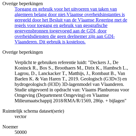
Overige beperkingen
Toegang en gebruik voor het uitvoeren van taken van
algemeen belang door niet-Vlaamse overheidsinstanties is
geregeld door het Besluit van de Vlaamse Regering met de
regels voor toegang en gebruik van geografische
gegevensbronnen toegevoegd aan de GDI, door
overheidsdiensten die geen deelnemer zijn aan GDI-
Vlaanderen. Dit gebruik is kosteloos.
Overige beperkingen
Verplicht te gebruiken referentie luidt: "Deckers J., De
Koninck R., Bos S., Broothaers M., Dirix K., Hambsch L.,
Lagrou, D., Lanckacker T., Matthijs, J., Rombaut B., Van
Baelen K. & Van Haren T., 2019. Geologisch (G3Dv3) en
hydrogeologisch (H3D) 3D-lagenmodel van Vlaanderen.
Studie uitgevoerd in opdracht van: Vlaams Planbureau voor
Omgeving (Departement Omgeving) en Vlaamse
Milieumaatschappij 2018/RMA/R/1569, 286p. + bijlagen"
Ruimtelijk schema dataset(serie)
vector
Noemer
50000