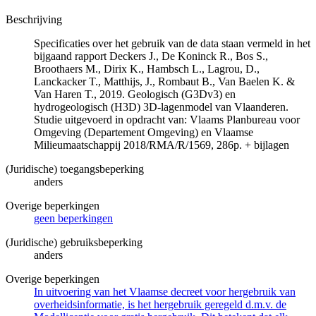
Beschrijving
Specificaties over het gebruik van de data staan vermeld in het
bijgaand rapport Deckers J., De Koninck R., Bos S.,
Broothaers M., Dirix K., Hambsch L., Lagrou, D.,
Lanckacker T., Matthijs, J., Rombaut B., Van Baelen K. &
Van Haren T., 2019. Geologisch (G3Dv3) en
hydrogeologisch (H3D) 3D-lagenmodel van Vlaanderen.
Studie uitgevoerd in opdracht van: Vlaams Planbureau voor
Omgeving (Departement Omgeving) en Vlaamse
Milieumaatschappij 2018/RMA/R/1569, 286p. + bijlagen
(Juridische) toegangsbeperking
anders
Overige beperkingen
geen beperkingen
(Juridische) gebruiksbeperking
anders
Overige beperkingen
In uitvoering van het Vlaamse decreet voor hergebruik van
overheidsinformatie, is het hergebruik geregeld d.m.v. de