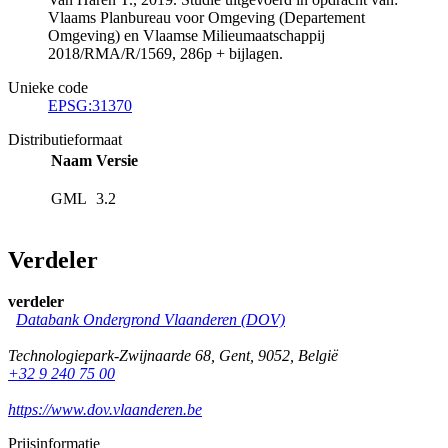
Vlaams Planbureau voor Omgeving (Departement
Omgeving) en Vlaamse Milieumaatschappij
2018/RMA/R/1569, 286p + bijlagen.
Unieke code
EPSG:31370
Distributieformaat
Naam
Versie
GML
3.2
Verdeler
verdeler
Databank Ondergrond Vlaanderen (DOV)
Technologiepark-Zwijnaarde 68
,
Gent
,
9052
,
België
+32 9 240 75 00
https://www.dov.vlaanderen.be
Prijsinformatie