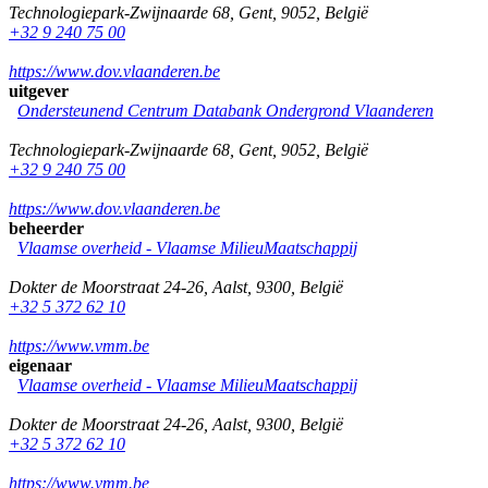
Technologiepark-Zwijnaarde 68
,
Gent
,
9052
,
België
+32 9 240 75 00
https://www.dov.vlaanderen.be
uitgever
Ondersteunend Centrum Databank Ondergrond Vlaanderen
Technologiepark-Zwijnaarde 68
,
Gent
,
9052
,
België
+32 9 240 75 00
https://www.dov.vlaanderen.be
beheerder
Vlaamse overheid - Vlaamse MilieuMaatschappij
Dokter de Moorstraat 24-26
,
Aalst
,
9300
,
België
+32 5 372 62 10
https://www.vmm.be
eigenaar
Vlaamse overheid - Vlaamse MilieuMaatschappij
Dokter de Moorstraat 24-26
,
Aalst
,
9300
,
België
+32 5 372 62 10
https://www.vmm.be