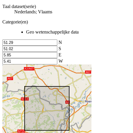
Taal dataset(serie)
Nederlands; Vlaams
Categorie(en)
Geo wetenschappelijke data
N
S
E
W