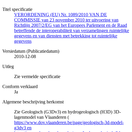
Titel specificatie
VERORDENING (EU) Nr. 1089/2010 VAN DE
COMMISSIE van 23 november 2010 ter uitvoering van
Richtlijn 2007/2/EG van het Europees Parlement en de Raad
betreffende de interoperabiliteit van verzamelingen ruimtelijke
gegevens en van diensten met betrekking tot ruimtelijke
gegevens
Versiedatum (Publicatiedatum)
2010-12-08
Uitleg
Zie vermelde specificatie
Conform verklaard
Ja
Algemene beschrijving herkomst
Zie Geologisch (G3Dv3) en hydrogeologisch (H3D) 3D-
lagenmodel van Vlaanderen (
https://www.dov.vlaanderen.be/page/geologisch-3d-model-
g3dv3 en