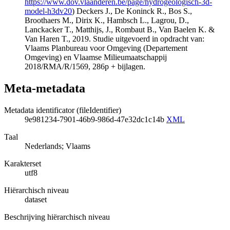
https://www.dov.vlaanderen.be/page/hydrogeologisch-3d-
model-h3dv20
) Deckers J., De Koninck R., Bos S.,
Broothaers M., Dirix K., Hambsch L., Lagrou, D.,
Lanckacker T., Matthijs, J., Rombaut B., Van Baelen K. &
Van Haren T., 2019. Studie uitgevoerd in opdracht van:
Vlaams Planbureau voor Omgeving (Departement
Omgeving) en Vlaamse Milieumaatschappij
2018/RMA/R/1569, 286p + bijlagen.
Meta-metadata
Metadata identificator (fileIdentifier)
9e981234-7901-46b9-986d-47e32dc1c14b
XML
Taal
Nederlands; Vlaams
Karakterset
utf8
Hiërarchisch niveau
dataset
Beschrijving hiërarchisch niveau