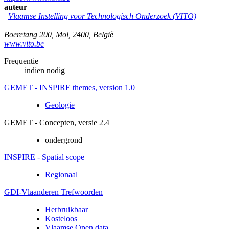
auteur
Vlaamse Instelling voor Technologisch Onderzoek (VITO)
Boeretang 200
,
Mol
,
2400
,
België
www.vito.be
Frequentie
indien nodig
GEMET - INSPIRE themes, version 1.0
Geologie
GEMET - Concepten, versie 2.4
ondergrond
INSPIRE - Spatial scope
Regionaal
GDI-Vlaanderen Trefwoorden
Herbruikbaar
Kosteloos
Vlaamse Open data