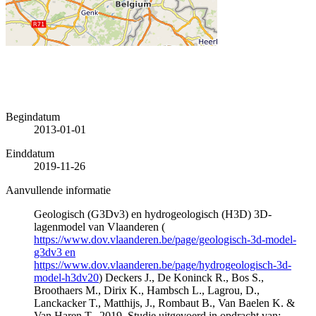
Begindatum
2013-01-01
Einddatum
2019-11-26
Aanvullende informatie
Geologisch (G3Dv3) en hydrogeologisch (H3D) 3D-
lagenmodel van Vlaanderen (
https://www.dov.vlaanderen.be/page/geologisch-3d-model-
g3dv3 en
https://www.dov.vlaanderen.be/page/hydrogeologisch-3d-
model-h3dv20
) Deckers J., De Koninck R., Bos S.,
Broothaers M., Dirix K., Hambsch L., Lagrou, D.,
Lanckacker T., Matthijs, J., Rombaut B., Van Baelen K. &
Van Haren T., 2019. Studie uitgevoerd in opdracht van: