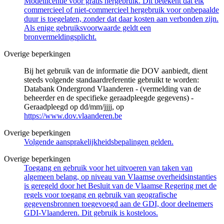
Modellicentie voor gratis hergebruik. Dit betekent dat elk
commercieel of niet-commercieel hergebruik voor onbepaalde
duur is toegelaten, zonder dat daar kosten aan verbonden zijn.
Als enige gebruiksvoorwaarde geldt een
bronvermeldingsplicht.
Overige beperkingen
Bij het gebruik van de informatie die DOV aanbiedt, dient
steeds volgende standaardreferentie gebruikt te worden:
Databank Ondergrond Vlaanderen - (vermelding van de
beheerder en de specifieke geraadpleegde gegevens) -
Geraadpleegd op dd/mm/jjjj, op
https://www.dov.vlaanderen.be
Overige beperkingen
Volgende aansprakelijkheidsbepalingen gelden.
Overige beperkingen
Toegang en gebruik voor het uitvoeren van taken van
algemeen belang, op niveau van Vlaamse overheidsinstanties
is geregeld door het Besluit van de Vlaamse Regering met de
regels voor toegang en gebruik van geografische
gegevensbronnen toegevoegd aan de GDI, door deelnemers
GDI-Vlaanderen. Dit gebruik is kosteloos.