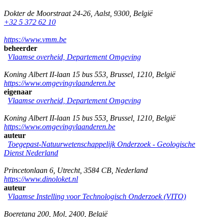
Dokter de Moorstraat 24-26
,
Aalst
,
9300
,
België
+32 5 372 62 10
https://www.vmm.be
beheerder
Vlaamse overheid, Departement Omgeving
Koning Albert II-laan 15 bus 553
,
Brussel
,
1210
,
België
https://www.omgevingvlaanderen.be
eigenaar
Vlaamse overheid, Departement Omgeving
Koning Albert II-laan 15 bus 553
,
Brussel
,
1210
,
België
https://www.omgevingvlaanderen.be
auteur
Toegepast-Natuurwetenschappelijk Onderzoek - Geologische
Dienst Nederland
Princetonlaan 6
,
Utrecht
,
3584 CB
,
Nederland
https://www.dinoloket.nl
auteur
Vlaamse Instelling voor Technologisch Onderzoek (VITO)
Boeretang 200
,
Mol
,
2400
,
België