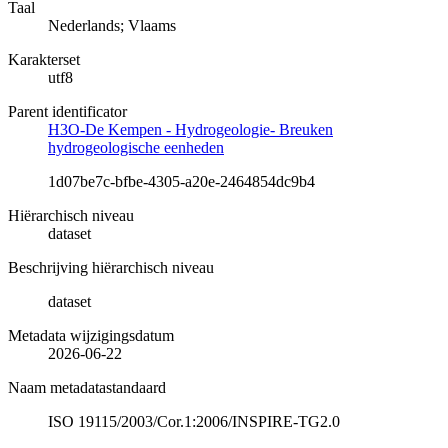
Taal
Nederlands; Vlaams
Karakterset
utf8
Parent identificator
H3O-De Kempen - Hydrogeologie- Breuken
hydrogeologische eenheden
1d07be7c-bfbe-4305-a20e-2464854dc9b4
Hiërarchisch niveau
dataset
Beschrijving hiërarchisch niveau
dataset
Metadata wijzigingsdatum
2026-06-22
Naam metadatastandaard
ISO 19115/2003/Cor.1:2006/INSPIRE-TG2.0