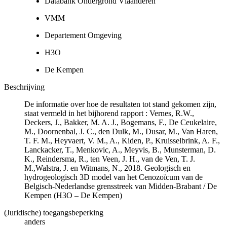
Databank Ondergrond Vlaanderen
VMM
Departement Omgeving
H3O
De Kempen
Beschrijving
De informatie over hoe de resultaten tot stand gekomen zijn,
staat vermeld in het bijhorend rapport : Vernes, R.W.,
Deckers, J., Bakker, M. A. J., Bogemans, F., De Ceukelaire,
M., Doornenbal, J. C., den Dulk, M., Dusar, M., Van Haren,
T. F. M., Heyvaert, V. M., A., Kiden, P., Kruisselbrink, A. F.,
Lanckacker, T., Menkovic, A., Meyvis, B., Munsterman, D.
K., Reindersma, R., ten Veen, J. H., van de Ven, T. J.
M.,Walstra, J. en Witmans, N., 2018. Geologisch en
hydrogeologisch 3D model van het Cenozoïcum van de
Belgisch-Nederlandse grensstreek van Midden-Brabant / De
Kempen (H3O – De Kempen)
(Juridische) toegangsbeperking
anders