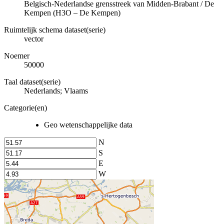
Belgisch-Nederlandse grensstreek van Midden-Brabant / De
Kempen (H3O – De Kempen)
Ruimtelijk schema dataset(serie)
vector
Noemer
50000
Taal dataset(serie)
Nederlands; Vlaams
Categorie(en)
Geo wetenschappelijke data
N
S
E
W