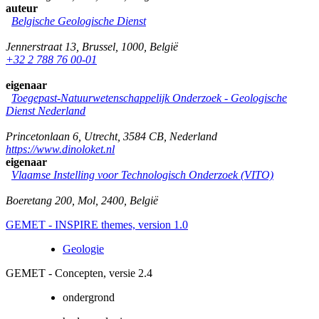
auteur
Belgische Geologische Dienst
Jennerstraat 13
,
Brussel
,
1000
,
België
+32 2 788 76 00-01
eigenaar
Toegepast-Natuurwetenschappelijk Onderzoek - Geologische
Dienst Nederland
Princetonlaan 6
,
Utrecht
,
3584 CB
,
Nederland
https://www.dinoloket.nl
eigenaar
Vlaamse Instelling voor Technologisch Onderzoek (VITO)
Boeretang 200
,
Mol
,
2400
,
België
GEMET - INSPIRE themes, version 1.0
Geologie
GEMET - Concepten, versie 2.4
ondergrond