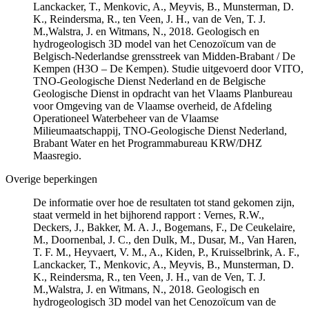
Lanckacker, T., Menkovic, A., Meyvis, B., Munsterman, D.
K., Reindersma, R., ten Veen, J. H., van de Ven, T. J.
M.,Walstra, J. en Witmans, N., 2018. Geologisch en
hydrogeologisch 3D model van het Cenozoïcum van de
Belgisch-Nederlandse grensstreek van Midden-Brabant / De
Kempen (H3O – De Kempen). Studie uitgevoerd door VITO,
TNO-Geologische Dienst Nederland en de Belgische
Geologische Dienst in opdracht van het Vlaams Planbureau
voor Omgeving van de Vlaamse overheid, de Afdeling
Operationeel Waterbeheer van de Vlaamse
Milieumaatschappij, TNO-Geologische Dienst Nederland,
Brabant Water en het Programmabureau KRW/DHZ
Maasregio.
Overige beperkingen
De informatie over hoe de resultaten tot stand gekomen zijn,
staat vermeld in het bijhorend rapport : Vernes, R.W.,
Deckers, J., Bakker, M. A. J., Bogemans, F., De Ceukelaire,
M., Doornenbal, J. C., den Dulk, M., Dusar, M., Van Haren,
T. F. M., Heyvaert, V. M., A., Kiden, P., Kruisselbrink, A. F.,
Lanckacker, T., Menkovic, A., Meyvis, B., Munsterman, D.
K., Reindersma, R., ten Veen, J. H., van de Ven, T. J.
M.,Walstra, J. en Witmans, N., 2018. Geologisch en
hydrogeologisch 3D model van het Cenozoïcum van de