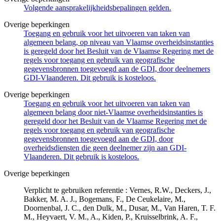
Volgende aansprakelijkheidsbepalingen gelden.
Overige beperkingen
Toegang en gebruik voor het uitvoeren van taken van
algemeen belang, op niveau van Vlaamse overheidsinstanties
is geregeld door het Besluit van de Vlaamse Regering met de
regels voor toegang en gebruik van geografische
gegevensbronnen toegevoegd aan de GDI, door deelnemers
GDI-Vlaanderen. Dit gebruik is kosteloos.
Overige beperkingen
Toegang en gebruik voor het uitvoeren van taken van
algemeen belang door niet-Vlaamse overheidsinstanties is
geregeld door het Besluit van de Vlaamse Regering met de
regels voor toegang en gebruik van geografische
gegevensbronnen toegevoegd aan de GDI, door
overheidsdiensten die geen deelnemer zijn aan GDI-
Vlaanderen. Dit gebruik is kosteloos.
Overige beperkingen
Verplicht te gebruiken referentie : Vernes, R.W., Deckers, J.,
Bakker, M. A. J., Bogemans, F., De Ceukelaire, M.,
Doornenbal, J. C., den Dulk, M., Dusar, M., Van Haren, T. F.
M., Heyvaert, V. M., A., Kiden, P., Kruisselbrink, A. F.,