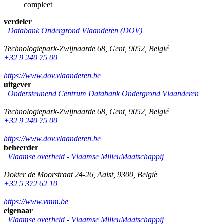
compleet
verdeler
Databank Ondergrond Vlaanderen (DOV)
Technologiepark-Zwijnaarde 68
,
Gent
,
9052
,
België
+32 9 240 75 00
https://www.dov.vlaanderen.be
uitgever
Ondersteunend Centrum Databank Ondergrond Vlaanderen
Technologiepark-Zwijnaarde 68
,
Gent
,
9052
,
België
+32 9 240 75 00
https://www.dov.vlaanderen.be
beheerder
Vlaamse overheid - Vlaamse MilieuMaatschappij
Dokter de Moorstraat 24-26
,
Aalst
,
9300
,
België
+32 5 372 62 10
https://www.vmm.be
eigenaar
Vlaamse overheid - Vlaamse MilieuMaatschappij