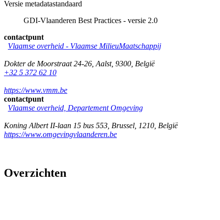
Versie metadatastandaard
GDI-Vlaanderen Best Practices - versie 2.0
contactpunt
Vlaamse overheid - Vlaamse MilieuMaatschappij
Dokter de Moorstraat 24-26
,
Aalst
,
9300
,
België
+32 5 372 62 10
https://www.vmm.be
contactpunt
Vlaamse overheid, Departement Omgeving
Koning Albert II-laan 15 bus 553
,
Brussel
,
1210
,
België
https://www.omgevingvlaanderen.be
Overzichten