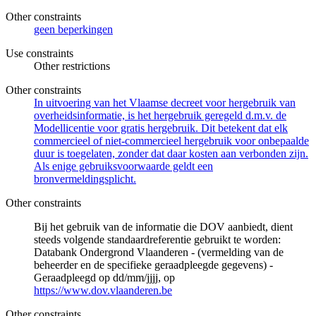
Other constraints
geen beperkingen
Use constraints
Other restrictions
Other constraints
In uitvoering van het Vlaamse decreet voor hergebruik van
overheidsinformatie, is het hergebruik geregeld d.m.v. de
Modellicentie voor gratis hergebruik. Dit betekent dat elk
commercieel of niet-commercieel hergebruik voor onbepaalde
duur is toegelaten, zonder dat daar kosten aan verbonden zijn.
Als enige gebruiksvoorwaarde geldt een
bronvermeldingsplicht.
Other constraints
Bij het gebruik van de informatie die DOV aanbiedt, dient
steeds volgende standaardreferentie gebruikt te worden:
Databank Ondergrond Vlaanderen - (vermelding van de
beheerder en de specifieke geraadpleegde gegevens) -
Geraadpleegd op dd/mm/jjjj, op
https://www.dov.vlaanderen.be
Other constraints