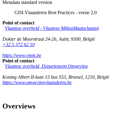
Metadata standard version
GDI-Vlaanderen Best Practices - versie 2.0
Point of contact
Vlaamse overheid - Vlaamse MilieuMaatschappij
Dokter de Moorstraat 24-26
,
Aalst
,
9300
,
België
+32 5 372 62 10
https://www.vmm.be
Point of contact
Vlaamse overheid, Departement Omgeving
Koning Albert II-laan 15 bus 553
,
Brussel
,
1210
,
België
https://www.omgevingvlaanderen.be
Overviews