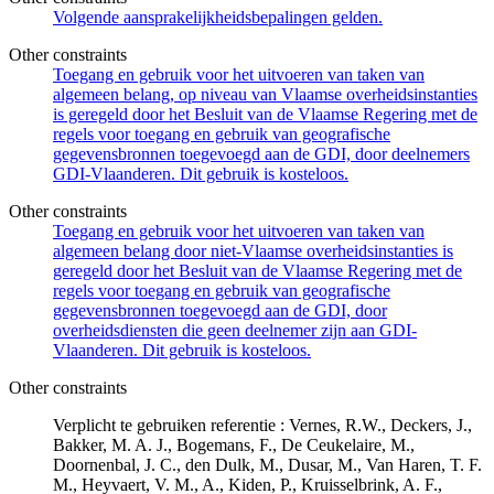
Volgende aansprakelijkheidsbepalingen gelden.
Other constraints
Toegang en gebruik voor het uitvoeren van taken van
algemeen belang, op niveau van Vlaamse overheidsinstanties
is geregeld door het Besluit van de Vlaamse Regering met de
regels voor toegang en gebruik van geografische
gegevensbronnen toegevoegd aan de GDI, door deelnemers
GDI-Vlaanderen. Dit gebruik is kosteloos.
Other constraints
Toegang en gebruik voor het uitvoeren van taken van
algemeen belang door niet-Vlaamse overheidsinstanties is
geregeld door het Besluit van de Vlaamse Regering met de
regels voor toegang en gebruik van geografische
gegevensbronnen toegevoegd aan de GDI, door
overheidsdiensten die geen deelnemer zijn aan GDI-
Vlaanderen. Dit gebruik is kosteloos.
Other constraints
Verplicht te gebruiken referentie : Vernes, R.W., Deckers, J.,
Bakker, M. A. J., Bogemans, F., De Ceukelaire, M.,
Doornenbal, J. C., den Dulk, M., Dusar, M., Van Haren, T. F.
M., Heyvaert, V. M., A., Kiden, P., Kruisselbrink, A. F.,