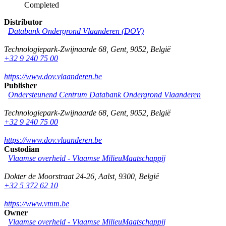
Completed
Distributor
Databank Ondergrond Vlaanderen (DOV)
Technologiepark-Zwijnaarde 68
,
Gent
,
9052
,
België
+32 9 240 75 00
https://www.dov.vlaanderen.be
Publisher
Ondersteunend Centrum Databank Ondergrond Vlaanderen
Technologiepark-Zwijnaarde 68
,
Gent
,
9052
,
België
+32 9 240 75 00
https://www.dov.vlaanderen.be
Custodian
Vlaamse overheid - Vlaamse MilieuMaatschappij
Dokter de Moorstraat 24-26
,
Aalst
,
9300
,
België
+32 5 372 62 10
https://www.vmm.be
Owner
Vlaamse overheid - Vlaamse MilieuMaatschappij