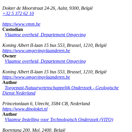
Dokter de Moorstraat 24-26
,
Aalst
,
9300
,
België
+32 5 372 62 10
https://www.vmm.be
Custodian
Vlaamse overheid, Departement Omgeving
Koning Albert II-laan 15 bus 553
,
Brussel
,
1210
,
België
https://www.omgevingvlaanderen.be
Owner
Vlaamse overheid, Departement Omgeving
Koning Albert II-laan 15 bus 553
,
Brussel
,
1210
,
België
https://www.omgevingvlaanderen.be
Author
Toegepast-Natuurwetenschappelijk Onderzoek - Geologische
Dienst Nederland
Princetonlaan 6
,
Utrecht
,
3584 CB
,
Nederland
https://www.dinoloket.nl
Author
Vlaamse Instelling voor Technologisch Onderzoek (VITO)
Boeretang 200
,
Mol
,
2400
,
België