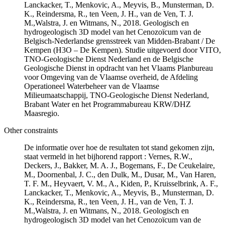
Lanckacker, T., Menkovic, A., Meyvis, B., Munsterman, D.
K., Reindersma, R., ten Veen, J. H., van de Ven, T. J.
M.,Walstra, J. en Witmans, N., 2018. Geologisch en
hydrogeologisch 3D model van het Cenozoïcum van de
Belgisch-Nederlandse grensstreek van Midden-Brabant / De
Kempen (H3O – De Kempen). Studie uitgevoerd door VITO,
TNO-Geologische Dienst Nederland en de Belgische
Geologische Dienst in opdracht van het Vlaams Planbureau
voor Omgeving van de Vlaamse overheid, de Afdeling
Operationeel Waterbeheer van de Vlaamse
Milieumaatschappij, TNO-Geologische Dienst Nederland,
Brabant Water en het Programmabureau KRW/DHZ
Maasregio.
Other constraints
De informatie over hoe de resultaten tot stand gekomen zijn,
staat vermeld in het bijhorend rapport : Vernes, R.W.,
Deckers, J., Bakker, M. A. J., Bogemans, F., De Ceukelaire,
M., Doornenbal, J. C., den Dulk, M., Dusar, M., Van Haren,
T. F. M., Heyvaert, V. M., A., Kiden, P., Kruisselbrink, A. F.,
Lanckacker, T., Menkovic, A., Meyvis, B., Munsterman, D.
K., Reindersma, R., ten Veen, J. H., van de Ven, T. J.
M.,Walstra, J. en Witmans, N., 2018. Geologisch en
hydrogeologisch 3D model van het Cenozoïcum van de