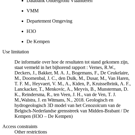
Databank Ondergrond Vlaanderen
VMM
Departement Omgeving
H3O
De Kempen
Use limitation
De informatie over hoe de resultaten tot stand gekomen zijn,
staat vermeld in het bijhorend rapport : Vernes, R.W.,
Deckers, J., Bakker, M. A. J., Bogemans, F., De Ceukelaire,
M., Doornenbal, J. C., den Dulk, M., Dusar, M., Van Haren,
T. F. M., Heyvaert, V. M., A., Kiden, P., Kruisselbrink, A. F.,
Lanckacker, T., Menkovic, A., Meyvis, B., Munsterman, D.
K., Reindersma, R., ten Veen, J. H., van de Ven, T. J.
M.,Walstra, J. en Witmans, N., 2018. Geologisch en
hydrogeologisch 3D model van het Cenozoïcum van de
Belgisch-Nederlandse grensstreek van Midden-Brabant / De
Kempen (H3O – De Kempen)
Access constraints
Other restrictions