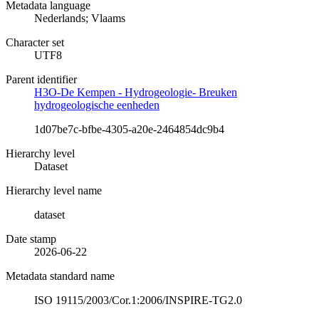
Metadata language
Nederlands; Vlaams
Character set
UTF8
Parent identifier
H3O-De Kempen - Hydrogeologie- Breuken
hydrogeologische eenheden
1d07be7c-bfbe-4305-a20e-2464854dc9b4
Hierarchy level
Dataset
Hierarchy level name
dataset
Date stamp
2026-06-22
Metadata standard name
ISO 19115/2003/Cor.1:2006/INSPIRE-TG2.0