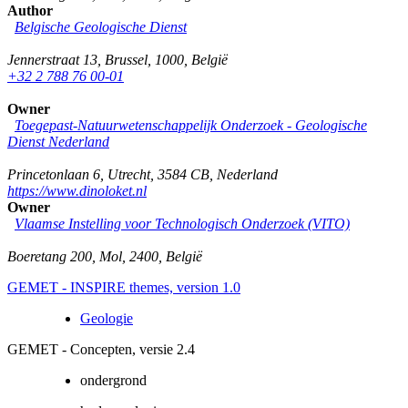
Author
Belgische Geologische Dienst
Jennerstraat 13
,
Brussel
,
1000
,
België
+32 2 788 76 00-01
Owner
Toegepast-Natuurwetenschappelijk Onderzoek - Geologische
Dienst Nederland
Princetonlaan 6
,
Utrecht
,
3584 CB
,
Nederland
https://www.dinoloket.nl
Owner
Vlaamse Instelling voor Technologisch Onderzoek (VITO)
Boeretang 200
,
Mol
,
2400
,
België
GEMET - INSPIRE themes, version 1.0
Geologie
GEMET - Concepten, versie 2.4
ondergrond