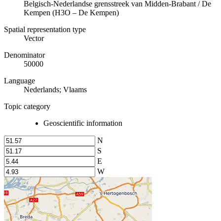
Belgisch-Nederlandse grensstreek van Midden-Brabant / De
Kempen (H3O – De Kempen)
Spatial representation type
Vector
Denominator
50000
Language
Nederlands; Vlaams
Topic category
Geoscientific information
N
S
E
W