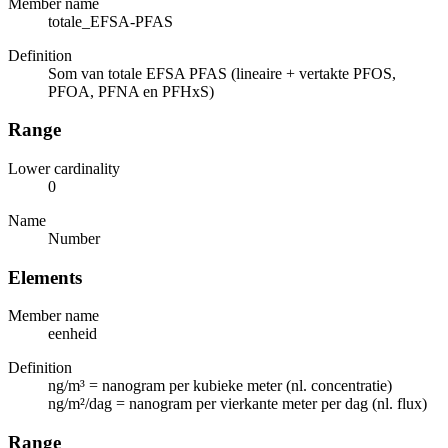
Member name
totale_EFSA-PFAS
Definition
Som van totale EFSA PFAS (lineaire + vertakte PFOS,
PFOA, PFNA en PFHxS)
Range
Lower cardinality
0
Name
Number
Elements
Member name
eenheid
Definition
ng/m³ = nanogram per kubieke meter (nl. concentratie)
ng/m²/dag = nanogram per vierkante meter per dag (nl. flux)
Range