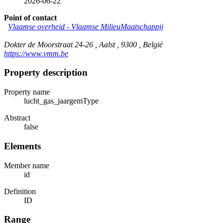
2026-06-22
Point of contact
Vlaamse overheid - Vlaamse MilieuMaatschappij
Dokter de Moorstraat 24-26 , Aalst , 9300 , België
https://www.vmm.be
Property description
Property name
lucht_gas_jaargemType
Abstract
false
Elements
Member name
id
Definition
ID
Range