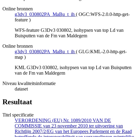
Online bronnen
g3dv3_030802PA_MaBu_t_ih
(
OGC:WFS-2.0.0-http-get-
feature
)
WFS-feature G3Dv3 030802, isohypsen van top Ld van
Buisputten van de Fm van Maldegem
Online bronnen
g3dv3_030802PA_MaBu_t_ih
(
GLG:KML-2.0-http-get-
map
)
KML G3Dv3 030802, isohypsen van top Ld van Buisputten
van de Fm van Maldegem
Niveau kwaliteitsinformatie
dataset
Resultaat
Titel specificatie
VERORDENING (EU) Nr. 1089/2010 VAN DE
COMMISSIE van 23 november 2010 ter uitvoering van
Richtlijn 2007/2/EG van het Europees Parlement en de Raad
betreffende de interoperabiliteit van verzamelingen ruimtelijke