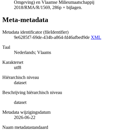
Omgeving) en Vlaamse Milieumaatschappij
2018/RMA/R/1569, 286p + bijlagen.
Meta-metadata
Metadata identificator (fileIdentifier)
9e6285f7-69de-434b-a864-fd46afbed9de
XML
Taal
Nederlands; Vlaams
Karakterset
utf8
Hiërarchisch niveau
dataset
Beschrijving hiërarchisch niveau
dataset
Metadata wijzigingsdatum
2026-06-22
Naam metadatastandaard