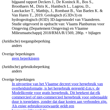
bijgaand rapport Deckers J., De Koninck R., Bos S.,
Broothaers M., Dirix K., Hambsch L., Lagrou, D.,
Lanckacker T., Matthijs, J., Rombaut B., Van Baelen K. &
Van Haren T., 2019. Geologisch (G3Dv3) en
hydrogeologisch (H3D) 3D-lagenmodel van Vlaanderen.
Studie uitgevoerd in opdracht van: Vlaams Planbureau voor
Omgeving (Departement Omgeving) en Vlaamse
Milieumaatschappij 2018/RMA/R/1569, 286p. + bijlagen
(Juridische) toegangsbeperking
anders
Overige beperkingen
geen beperkingen
(Juridische) gebruiksbeperking
anders
Overige beperkingen
In uitvoering van het Vlaamse decreet voor hergebruik van
overheidsinformatie, is het hergebruik geregeld d.m.v. de
Modellicentie voor gratis hergebruik. Dit betekent dat elk
commercieel of niet-commercieel hergebruik voor onbepaalde
duur is toegelaten, zonder dat daar kosten aan verbonden zijn.
Als enige gebruiksvoorwaarde geldt een