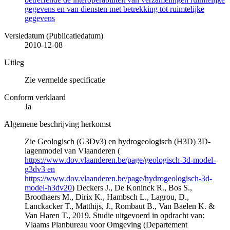
gegevens en van diensten met betrekking tot ruimtelijke
gegevens
Versiedatum (Publicatiedatum)
2010-12-08
Uitleg
Zie vermelde specificatie
Conform verklaard
Ja
Algemene beschrijving herkomst
Zie Geologisch (G3Dv3) en hydrogeologisch (H3D) 3D-
lagenmodel van Vlaanderen (
https://www.dov.vlaanderen.be/page/geologisch-3d-model-
g3dv3 en
https://www.dov.vlaanderen.be/page/hydrogeologisch-3d-
model-h3dv20
) Deckers J., De Koninck R., Bos S.,
Broothaers M., Dirix K., Hambsch L., Lagrou, D.,
Lanckacker T., Matthijs, J., Rombaut B., Van Baelen K. &
Van Haren T., 2019. Studie uitgevoerd in opdracht van:
Vlaams Planbureau voor Omgeving (Departement