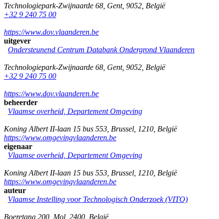
Technologiepark-Zwijnaarde 68
,
Gent
,
9052
,
België
+32 9 240 75 00
https://www.dov.vlaanderen.be
uitgever
Ondersteunend Centrum Databank Ondergrond Vlaanderen
Technologiepark-Zwijnaarde 68
,
Gent
,
9052
,
België
+32 9 240 75 00
https://www.dov.vlaanderen.be
beheerder
Vlaamse overheid, Departement Omgeving
Koning Albert II-laan 15 bus 553
,
Brussel
,
1210
,
België
https://www.omgevingvlaanderen.be
eigenaar
Vlaamse overheid, Departement Omgeving
Koning Albert II-laan 15 bus 553
,
Brussel
,
1210
,
België
https://www.omgevingvlaanderen.be
auteur
Vlaamse Instelling voor Technologisch Onderzoek (VITO)
Boeretang 200
,
Mol
,
2400
,
België