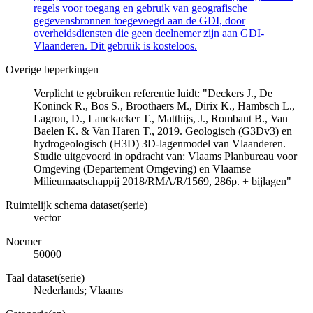
regels voor toegang en gebruik van geografische
gegevensbronnen toegevoegd aan de GDI, door
overheidsdiensten die geen deelnemer zijn aan GDI-
Vlaanderen. Dit gebruik is kosteloos.
Overige beperkingen
Verplicht te gebruiken referentie luidt: "Deckers J., De
Koninck R., Bos S., Broothaers M., Dirix K., Hambsch L.,
Lagrou, D., Lanckacker T., Matthijs, J., Rombaut B., Van
Baelen K. & Van Haren T., 2019. Geologisch (G3Dv3) en
hydrogeologisch (H3D) 3D-lagenmodel van Vlaanderen.
Studie uitgevoerd in opdracht van: Vlaams Planbureau voor
Omgeving (Departement Omgeving) en Vlaamse
Milieumaatschappij 2018/RMA/R/1569, 286p. + bijlagen"
Ruimtelijk schema dataset(serie)
vector
Noemer
50000
Taal dataset(serie)
Nederlands; Vlaams