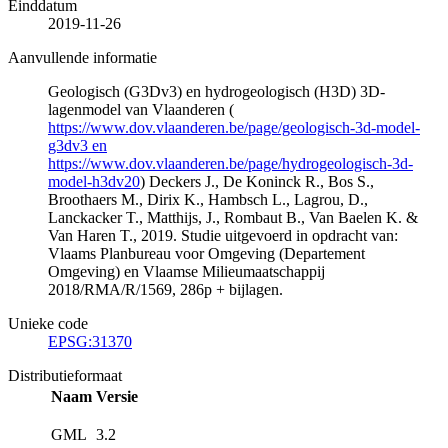
Einddatum
2019-11-26
Aanvullende informatie
Geologisch (G3Dv3) en hydrogeologisch (H3D) 3D-
lagenmodel van Vlaanderen (
https://www.dov.vlaanderen.be/page/geologisch-3d-model-
g3dv3 en
https://www.dov.vlaanderen.be/page/hydrogeologisch-3d-
model-h3dv20
) Deckers J., De Koninck R., Bos S.,
Broothaers M., Dirix K., Hambsch L., Lagrou, D.,
Lanckacker T., Matthijs, J., Rombaut B., Van Baelen K. &
Van Haren T., 2019. Studie uitgevoerd in opdracht van:
Vlaams Planbureau voor Omgeving (Departement
Omgeving) en Vlaamse Milieumaatschappij
2018/RMA/R/1569, 286p + bijlagen.
Unieke code
EPSG:31370
Distributieformaat
Naam
Versie
GML
3.2