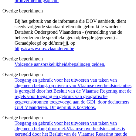
bronvermeldingsplicht.
Overige beperkingen
Bij het gebruik van de informatie die DOV aanbiedt, dient
steeds volgende standaardreferentie gebruikt te worden:
Databank Ondergrond Vlaanderen - (vermelding van de
beheerder en de specifieke geraadpleegde gegevens) -
Geraadpleegd op dd/mm/jjjj, op
https://www.dov.vlaanderen.be
Overige beperkingen
Volgende aansprakelijkheidsbepalingen gelden.
Overige beperkingen
Toegang en gebruik voor het uitvoeren van taken van
algemeen belang, op niveau van Vlaamse overheidsinstanties
is geregeld door het Besluit van de Vlaamse Regering met de
regels voor toegang en gebruik van geografische
gegevensbronnen toegevoegd aan de GDI, door deelnemers
GDI-Vlaanderen. Dit gebruik is kosteloos.
Overige beperkingen
Toegang en gebruik voor het uitvoeren van taken van
algemeen belang door niet-Vlaamse overheidsinstanties is
geregeld door het Besluit van de Vlaamse Regering met de