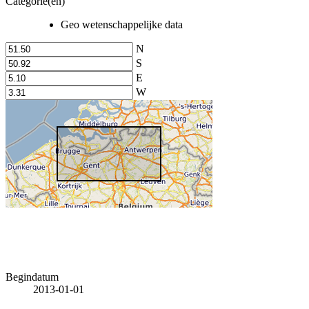
Categorie(en)
Geo wetenschappelijke data
N
S
E
W
Begindatum
2013-01-01