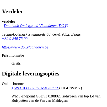
Verdeler
verdeler
Databank Ondergrond Vlaanderen (DOV)
Technologiepark-Zwijnaarde 68
,
Gent
,
9052
,
België
+32 9 240 75 00
https://www.dov.vlaanderen.be
Prijsinformatie
Gratis
Digitale leveringsopties
Online bronnen
g3dv3_030802PA_MaBu_t_ih
(
OGC:WMS
)
WMS-endpoint G3Dv3 030802, isohypsen van top Ld van
Buisputten van de Fm van Maldegem