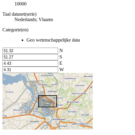
10000
Taal dataset(serie)
Nederlands; Vlaams
Categorie(en)
Geo wetenschappelijke data
N
S
E
W