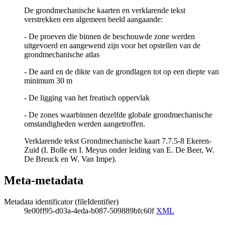
De grondmechanische kaarten en verklarende tekst
verstrekken een algemeen beeld aangaande:
- De proeven die binnen de beschouwde zone werden
uitgevoerd en aangewend zijn voor het opstellen van de
grondmechanische atlas
- De aard en de dikte van de grondlagen tot op een diepte van
minimum 30 m
- De ligging van het freatisch oppervlak
- De zones waarbinnen dezelfde globale grondmechanische
omstandigheden werden aangetroffen.
Verklarende tekst Grondmechanische kaart 7.7.5-8 Ekeren-
Zuid (I. Bolle en I. Meyus onder leiding van E. De Beer, W.
De Breuck en W. Van Impe).
Meta-metadata
Metadata identificator (fileIdentifier)
9e00ff95-d03a-4eda-b087-509889bfc60f
XML