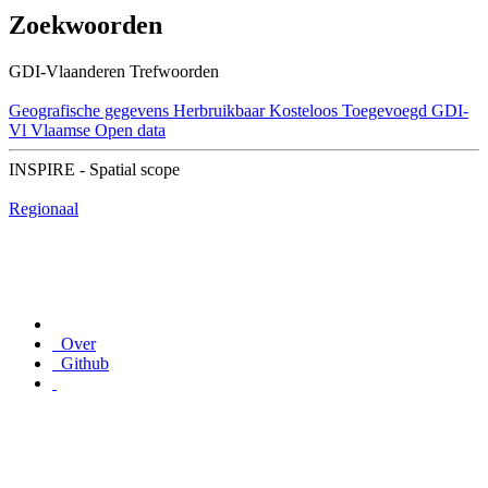
Zoekwoorden
GDI-Vlaanderen Trefwoorden
Geografische gegevens
Herbruikbaar
Kosteloos
Toegevoegd GDI-
Vl
Vlaamse Open data
INSPIRE - Spatial scope
Regionaal
Over
Github