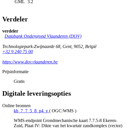
GML
3.2
Verdeler
verdeler
Databank Ondergrond Vlaanderen (DOV)
Technologiepark-Zwijnaarde 68
,
Gent
,
9052
,
België
+32 9 240 75 00
https://www.dov.vlaanderen.be
Prijsinformatie
Gratis
Digitale leveringsopties
Online bronnen
kb_7_7_5_8_p4_v
(
OGC:WMS
)
WMS-endpoint Grondmechanische kaart 7.7.5-8 Ekeren-
Zuid, Plaat IV: Dikte van het kwartair zandkomplex (vector)