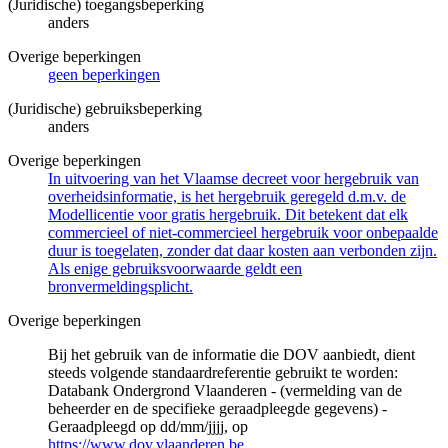
(Juridische) toegangsbeperking
anders
Overige beperkingen
geen beperkingen
(Juridische) gebruiksbeperking
anders
Overige beperkingen
In uitvoering van het Vlaamse decreet voor hergebruik van
overheidsinformatie, is het hergebruik geregeld d.m.v. de
Modellicentie voor gratis hergebruik. Dit betekent dat elk
commercieel of niet-commercieel hergebruik voor onbepaalde
duur is toegelaten, zonder dat daar kosten aan verbonden zijn.
Als enige gebruiksvoorwaarde geldt een
bronvermeldingsplicht.
Overige beperkingen
Bij het gebruik van de informatie die DOV aanbiedt, dient
steeds volgende standaardreferentie gebruikt te worden:
Databank Ondergrond Vlaanderen - (vermelding van de
beheerder en de specifieke geraadpleegde gegevens) -
Geraadpleegd op dd/mm/jjjj, op
https://www.dov.vlaanderen.be