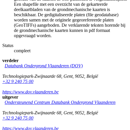
Een shapefile met een overzicht van de gekarteerde
deelkaartbladen van de grondmechanische kaarten is
beschikbaar. De gedigitaliseerde platen (file geodatabase)
worden samen met de originele gegeorefereerde platen
(GeoTIFFs) aangeboden. De verklarende teksten horende bij
de grondmechanische kaarten kunnen in pdf formaat
opgevraagd worden.
Status
compleet
verdeler
Databank Ondergrond Vlaanderen (DOV)
Technologiepark-Zwijnaarde 68
,
Gent
,
9052
,
België
+32 9 240 75 00
https://www.dov.vlaanderen.be
uitgever
Ondersteunend Centrum Databank Ondergrond Vlaanderen
Technologiepark-Zwijnaarde 68
,
Gent
,
9052
,
België
+32 9 240 75 00
https://www.dov.vlaanderen.be