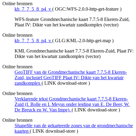
Online bronnen
kb_7_7_5_8_p4_v
(
OGC:WFS-2.0.0-http-get-feature
)
WFS-feature Grondmechanische kaart 7.7.5-8 Ekeren-Zuid,
Plaat IV: Dikte van het kwartair zandkomplex (vector)
Online bronnen
kb_7_7_5_8_p4_v
(
GLG:KML-2.0-http-get-map
)
KML Grondmechanische kaart 7.7.5-8 Ekeren-Zuid, Plaat IV:
Dikte van het kwartair zandkomplex (vector)
Online bronnen
GeoTIFF van de Grondmechanische kaart 7.7.5-8 Ekeren-
Zuid, inclusief GeoTIFF Plaat IV: Dikte van het kwartair
zandkomplex
(
LINK download-store
)
Online bronnen
Verklarende tekst Grondmechanische kaart 7.7.5-8 Ekeren-
Zuid (I. Bolle en I. Meyus onder leiding van E. De Beer, W.
De Breuck en W. Van Impe).
(
LINK download-store
)
Online bronnen
Shapefile van de gekarteerde zones van de grondmechanische
kaarten
(
LINK download-store
)