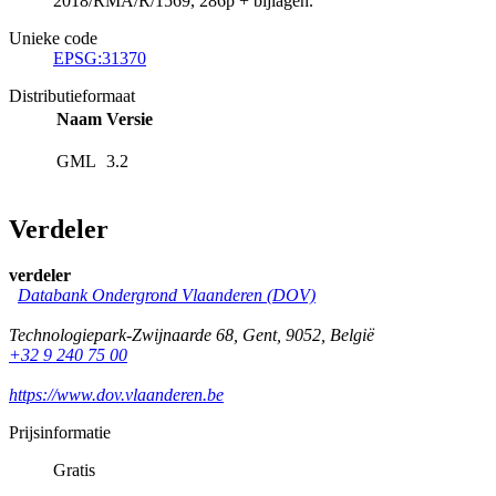
2018/RMA/R/1569, 286p + bijlagen.
Unieke code
EPSG:31370
Distributieformaat
Naam
Versie
GML
3.2
Verdeler
verdeler
Databank Ondergrond Vlaanderen (DOV)
Technologiepark-Zwijnaarde 68
,
Gent
,
9052
,
België
+32 9 240 75 00
https://www.dov.vlaanderen.be
Prijsinformatie
Gratis