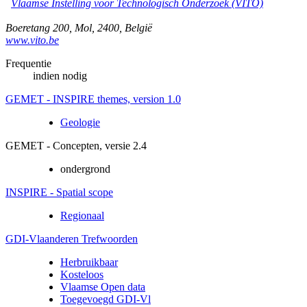
Vlaamse Instelling voor Technologisch Onderzoek (VITO)
Boeretang 200
,
Mol
,
2400
,
België
www.vito.be
Frequentie
indien nodig
GEMET - INSPIRE themes, version 1.0
Geologie
GEMET - Concepten, versie 2.4
ondergrond
INSPIRE - Spatial scope
Regionaal
GDI-Vlaanderen Trefwoorden
Herbruikbaar
Kosteloos
Vlaamse Open data
Toegevoegd GDI-Vl