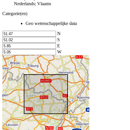
Nederlands; Vlaams
Categorie(en)
Geo wetenschappelijke data
N
S
E
W