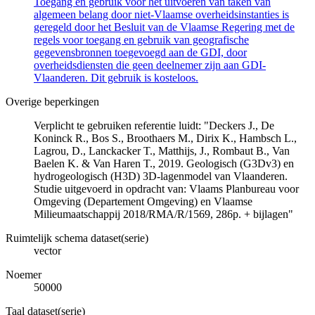
Toegang en gebruik voor het uitvoeren van taken van
algemeen belang door niet-Vlaamse overheidsinstanties is
geregeld door het Besluit van de Vlaamse Regering met de
regels voor toegang en gebruik van geografische
gegevensbronnen toegevoegd aan de GDI, door
overheidsdiensten die geen deelnemer zijn aan GDI-
Vlaanderen. Dit gebruik is kosteloos.
Overige beperkingen
Verplicht te gebruiken referentie luidt: "Deckers J., De
Koninck R., Bos S., Broothaers M., Dirix K., Hambsch L.,
Lagrou, D., Lanckacker T., Matthijs, J., Rombaut B., Van
Baelen K. & Van Haren T., 2019. Geologisch (G3Dv3) en
hydrogeologisch (H3D) 3D-lagenmodel van Vlaanderen.
Studie uitgevoerd in opdracht van: Vlaams Planbureau voor
Omgeving (Departement Omgeving) en Vlaamse
Milieumaatschappij 2018/RMA/R/1569, 286p. + bijlagen"
Ruimtelijk schema dataset(serie)
vector
Noemer
50000
Taal dataset(serie)