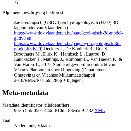
Ja
Algemene beschrijving herkomst
Zie Geologisch (G3Dv3) en hydrogeologisch (H3D) 3D-
lagenmodel van Vlaanderen (
https://www.dov.vlaanderen.be/page/geologisch-3d-model-
g3dv3 en
https://www.dov.vlaanderen.be/page/hydrogeologisch-3d-
model-h3dv20
) Deckers J., De Koninck R., Bos S.,
Broothaers M., Dirix K., Hambsch L., Lagrou, D.,
Lanckacker T., Matthijs, J., Rombaut B., Van Baelen K. &
Van Haren T., 2019. Studie uitgevoerd in opdracht van:
Vlaams Planbureau voor Omgeving (Departement
Omgeving) en Vlaamse Milieumaatschappij
2018/RMA/R/1569, 286p + bijlagen.
Meta-metadata
Metadata identificator (fileIdentifier)
9de1c56b-050a-440d-810d-188ea5d91432
XML
Taal
Nederlands; Vlaams