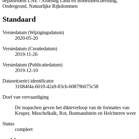
departement LNE - Afdeling Land en Bodembescherming,
Ondergrond, Natuurlijke Rijkdommen
Standaard
Versiedatum (Wijzigingsdatum)
2020-05-20
Versiedatum (Creatiedatum)
2019-11-26
Versiedatum (Publicatiedatum)
2019-12-10
Dataset(serie) identificator
31084f4a-6010-42a9-83cb-60879b075c58
Doel van vervaardiging
De isopachen geven het dikteverloop van de formaties van
Keuper, Muschelkalk, Rot, Buntsandstein en Helchteren weer
Status
compleet