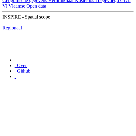
Geografische gegevens
Herbruikbaar
Kosteloos
Toegevoegd GDI-
Vl
Vlaamse Open data
INSPIRE - Spatial scope
Regionaal
Over
Github