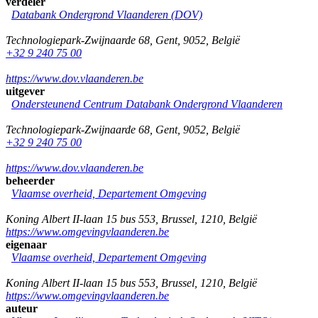
verdeler
Databank Ondergrond Vlaanderen (DOV)
Technologiepark-Zwijnaarde 68
,
Gent
,
9052
,
België
+32 9 240 75 00
https://www.dov.vlaanderen.be
uitgever
Ondersteunend Centrum Databank Ondergrond Vlaanderen
Technologiepark-Zwijnaarde 68
,
Gent
,
9052
,
België
+32 9 240 75 00
https://www.dov.vlaanderen.be
beheerder
Vlaamse overheid, Departement Omgeving
Koning Albert II-laan 15 bus 553
,
Brussel
,
1210
,
België
https://www.omgevingvlaanderen.be
eigenaar
Vlaamse overheid, Departement Omgeving
Koning Albert II-laan 15 bus 553
,
Brussel
,
1210
,
België
https://www.omgevingvlaanderen.be
auteur