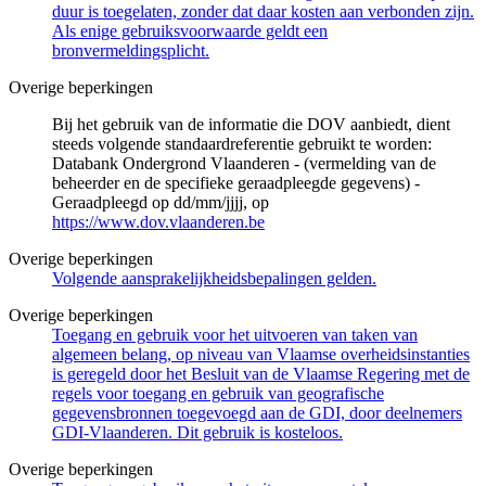
duur is toegelaten, zonder dat daar kosten aan verbonden zijn.
Als enige gebruiksvoorwaarde geldt een
bronvermeldingsplicht.
Overige beperkingen
Bij het gebruik van de informatie die DOV aanbiedt, dient
steeds volgende standaardreferentie gebruikt te worden:
Databank Ondergrond Vlaanderen - (vermelding van de
beheerder en de specifieke geraadpleegde gegevens) -
Geraadpleegd op dd/mm/jjjj, op
https://www.dov.vlaanderen.be
Overige beperkingen
Volgende aansprakelijkheidsbepalingen gelden.
Overige beperkingen
Toegang en gebruik voor het uitvoeren van taken van
algemeen belang, op niveau van Vlaamse overheidsinstanties
is geregeld door het Besluit van de Vlaamse Regering met de
regels voor toegang en gebruik van geografische
gegevensbronnen toegevoegd aan de GDI, door deelnemers
GDI-Vlaanderen. Dit gebruik is kosteloos.
Overige beperkingen