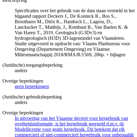
Beschrijving
Specificaties over het gebruik van de data staan vermeld in het
bijgaand rapport Deckers J., De Koninck R., Bos S.,
Broothaers M., Dirix K., Hambsch L., Lagrou, D.,
Lanckacker T., Matthijs, J., Rombaut B., Van Baelen K. &
Van Haren T., 2019. Geologisch (G3Dv3) en
hydrogeologisch (H3D) 3D-lagenmodel van Vlaanderen.
Studie uitgevoerd in opdracht van: Vlaams Planbureau voor
Omgeving (Departement Omgeving) en Vlaamse
Milieumaatschappij 2018/RMA/R/1569, 286p. + bijlagen
(Juridische) toegangsbeperking
anders
Overige beperkingen
geen beperkingen
(Juridische) gebruiksbeperking
anders
Overige beperkingen
In uitvoering van het Vlaamse decreet voor hergebruik van
overheidsinformatie, is het hergebruik geregeld d.m.v. de
Modellicentie voor gratis hergebruik. Dit betekent dat elk
commercieel of niet-commercieel hergebruik voor onbepaalde