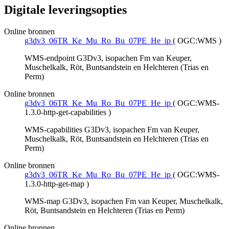
Digitale leveringsopties
Online bronnen
g3dv3_06TR_Ke_Mu_Ro_Bu_07PE_He_ip
(
OGC:WMS
)
WMS-endpoint G3Dv3, isopachen Fm van Keuper,
Muschelkalk, Röt, Buntsandstein en Helchteren (Trias en
Perm)
Online bronnen
g3dv3_06TR_Ke_Mu_Ro_Bu_07PE_He_ip
(
OGC:WMS-
1.3.0-http-get-capabilities
)
WMS-capabilities G3Dv3, isopachen Fm van Keuper,
Muschelkalk, Röt, Buntsandstein en Helchteren (Trias en
Perm)
Online bronnen
g3dv3_06TR_Ke_Mu_Ro_Bu_07PE_He_ip
(
OGC:WMS-
1.3.0-http-get-map
)
WMS-map G3Dv3, isopachen Fm van Keuper, Muschelkalk,
Röt, Buntsandstein en Helchteren (Trias en Perm)
Online bronnen