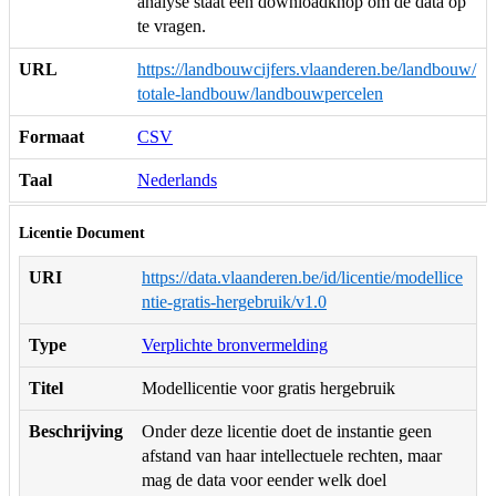
analyse staat een downloadknop om de data op
te vragen.
URL
https://landbouwcijfers.vlaanderen.be/landbouw/
totale-landbouw/landbouwpercelen
Formaat
CSV
Taal
Nederlands
Licentie Document
URI
https://data.vlaanderen.be/id/licentie/modellice
ntie-gratis-hergebruik/v1.0
Type
Verplichte bronvermelding
Titel
Modellicentie voor gratis hergebruik
Beschrijving
Onder deze licentie doet de instantie geen
afstand van haar intellectuele rechten, maar
mag de data voor eender welk doel