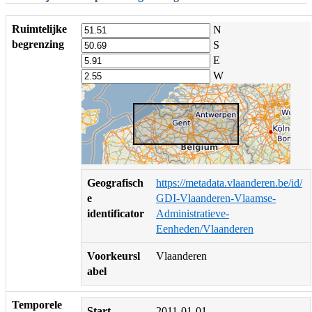
Ruimtelijke
N
begrenzing
S
E
W
Geografisch
https://metadata.vlaanderen.be/id/
e
GDI-Vlaanderen-Vlaamse-
identificator
Administratieve-
Eenheden/Vlaanderen
Voorkeursl
Vlaanderen
abel
Temporele
Start
2011-01-01