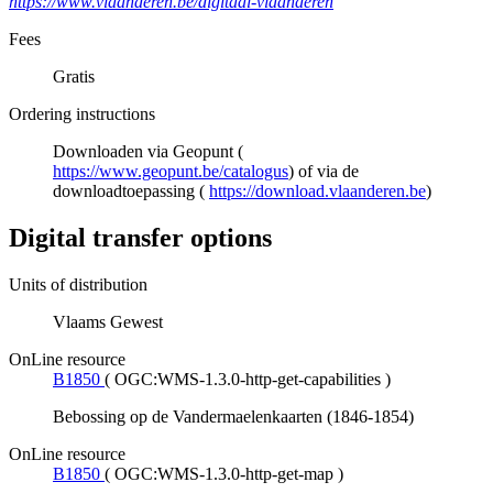
https://www.vlaanderen.be/digitaal-vlaanderen
Fees
Gratis
Ordering instructions
Downloaden via Geopunt (
https://www.geopunt.be/catalogus
) of via de
downloadtoepassing (
https://download.vlaanderen.be
)
Digital transfer options
Units of distribution
Vlaams Gewest
OnLine resource
B1850
(
OGC:WMS-1.3.0-http-get-capabilities
)
Bebossing op de Vandermaelenkaarten (1846-1854)
OnLine resource
B1850
(
OGC:WMS-1.3.0-http-get-map
)