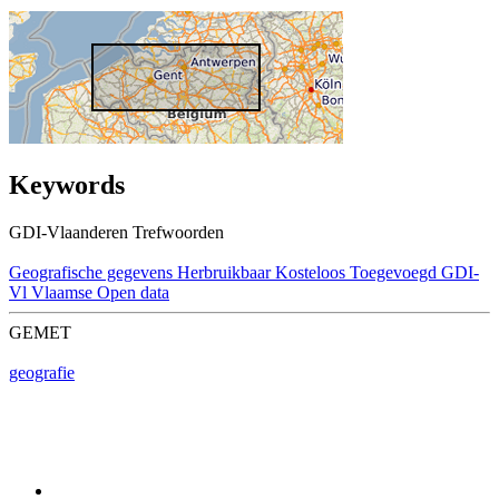
Keywords
GDI-Vlaanderen Trefwoorden
Geografische gegevens
Herbruikbaar
Kosteloos
Toegevoegd GDI-
Vl
Vlaamse Open data
GEMET
geografie