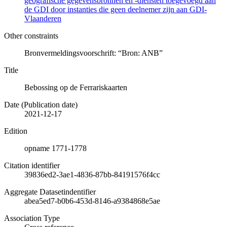
geografische gegevensbronnen en -diensten toegevoegd aan
de GDI door instanties die geen deelnemer zijn aan GDI-
Vlaanderen
Other constraints
Bronvermeldingsvoorschrift: “Bron: ANB”
Title
Bebossing op de Ferrariskaarten
Date (Publication date)
2021-12-17
Edition
opname 1771-1778
Citation identifier
39836ed2-3ae1-4836-87bb-84191576f4cc
Aggregate Datasetindentifier
abea5ed7-b0b6-453d-8146-a9384868e5ae
Association Type