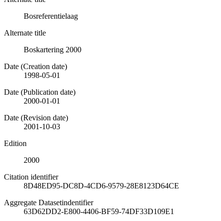
Bosreferentielaag
Alternate title
Boskartering 2000
Date (Creation date)
1998-05-01
Date (Publication date)
2000-01-01
Date (Revision date)
2001-10-03
Edition
2000
Citation identifier
8D48ED95-DC8D-4CD6-9579-28E8123D64CE
Aggregate Datasetindentifier
63D62DD2-E800-4406-BF59-74DF33D109E1