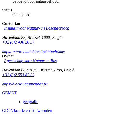
bevoegd voor natuurbehoud.
Status
Completed
Custodian
Instituut voor Natuur- en Bosonderzoek
Havenlaan 88
,
Brussel
,
1000
,
België
+32 (0)2 430 26 37
https://www.vlaanderen.be/inbo/home/
Owner
Agentschap voor Natuur en Bos
Havenlaan 88 bus 75
,
Brussel
,
1000
,
België
+32 (0)2 553 81 02
https://www.natuurenbos.be
GEMET
geografie
GDI-Vlaanderen Trefwoorden