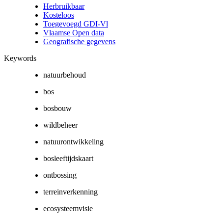
Herbruikbaar
Kosteloos
Toegevoegd GDI-Vl
Vlaamse Open data
Geografische gegevens
Keywords
natuurbehoud
bos
bosbouw
wildbeheer
natuurontwikkeling
bosleeftijdskaart
ontbossing
terreinverkenning
ecosysteemvisie