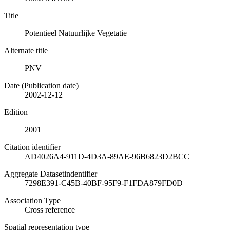
Title
Potentieel Natuurlijke Vegetatie
Alternate title
PNV
Date (Publication date)
2002-12-12
Edition
2001
Citation identifier
AD4026A4-911D-4D3A-89AE-96B6823D2BCC
Aggregate Datasetindentifier
7298E391-C45B-40BF-95F9-F1FDA879FD0D
Association Type
Cross reference
Spatial representation type