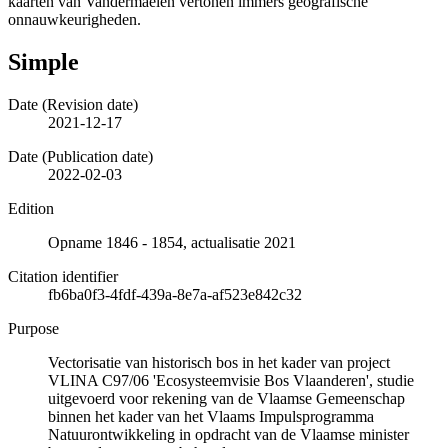
kaarten van Vandermaelen vertonen immers geografische
onnauwkeurigheden.
Simple
Date (Revision date)
2021-12-17
Date (Publication date)
2022-02-03
Edition
Opname 1846 - 1854, actualisatie 2021
Citation identifier
fb6ba0f3-4fdf-439a-8e7a-af523e842c32
Purpose
Vectorisatie van historisch bos in het kader van project
VLINA C97/06 'Ecosysteemvisie Bos Vlaanderen', studie
uitgevoerd voor rekening van de Vlaamse Gemeenschap
binnen het kader van het Vlaams Impulsprogramma
Natuurontwikkeling in opdracht van de Vlaamse minister