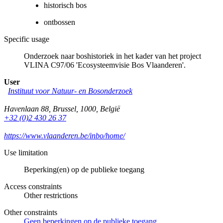
historisch bos
ontbossen
Specific usage
Onderzoek naar boshistoriek in het kader van het project
VLINA C97/06 'Ecosysteemvisie Bos Vlaanderen'.
User
Instituut voor Natuur- en Bosonderzoek
Havenlaan 88
,
Brussel
,
1000
,
België
+32 (0)2 430 26 37
https://www.vlaanderen.be/inbo/home/
Use limitation
Beperking(en) op de publieke toegang
Access constraints
Other restrictions
Other constraints
Geen beperkingen op de publieke toegang.