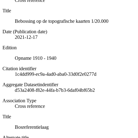
Cross reference
Title
Bebossing op de topografische kaarten 1/20.000
Date (Publication date)
2021-12-17
Edition
Opname 1910 - 1940
Citation identifier
1c4dd999-ec9a-4ad0-aba0-33d0f2e0277d
Aggregate Datasetindentifier
d53a2408-f82e-44fa-b7b3-6daf04bf65b2
Association Type
Cross reference
Title
Bosreferentielaag
Alternate title