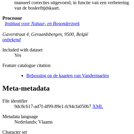
manueel correcties uitgevoerd, in functie van een verbetering
van de bosleeftijdskaart.
Processor
Instituut voor Natuur- en Bosonderzoek
Gaverstraat 4
,
Geraardsbergen
,
9500
,
België
onbekend
Included with dataset
Yes
Feature catalogue citation
Bebossing op de kaarten van Vandermaelen
Meta-metadata
File identifier
9dc8c617-ad7f-4f99-89e1-fc94cfa050b7
XML
Metadata language
Nederlands; Vlaams
Character set