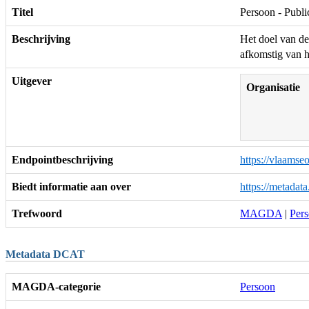
Titel
Persoon - Publi
Beschrijving
Het doel van de
afkomstig van h
Uitgever
Organisatie
Endpointbeschrijving
https://vlaams
Biedt informatie aan over
https://metada
Trefwoord
MAGDA
|
Per
Metadata DCAT
MAGDA-categorie
Persoon