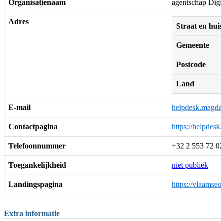
Organisatienaam
agentschap Dig
Adres
Straat en h
Gemeente
Postcode
Land
E-mail
helpdesk.magd
Contactpagina
https://helpdes
Telefoonnummer
+32 2 553 72 0
Toegankelijkheid
niet publiek
Landingspagina
https://vlaams
Extra informatie