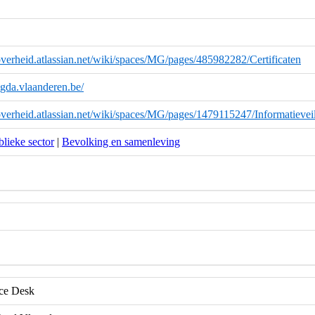
overheid.atlassian.net/wiki/spaces/MG/pages/485982282/Certificaten
magda.vlaanderen.be/
overheid.atlassian.net/wiki/spaces/MG/pages/1479115247/Informatievei
lieke sector
|
Bevolking en samenleving
e Desk