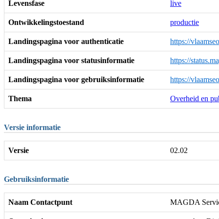
Levensfase
live
Ontwikkelingstoestand
productie
Landingspagina voor authenticatie
https://vlaamse
Landingspagina voor statusinformatie
https://status.
Landingspagina voor gebruiksinformatie
https://vlaamse
Thema
Overheid en pub
Versie informatie
Versie
02.02
Gebruiksinformatie
Naam Contactpunt
MAGDA Servic