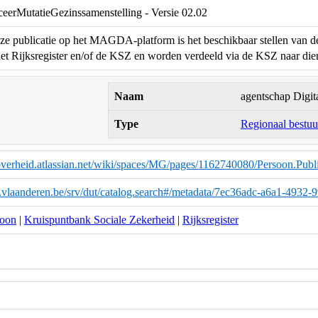
ceerMutatieGezinssamenstelling - Versie 02.02
ze publicatie op het MAGDA-platform is het beschikbaar stellen van d
et Rijksregister en/of de KSZ en worden verdeeld via de KSZ naar dien
Naam
agentschap Digit
Type
Regionaal bestuu
eoverheid.atlassian.net/wiki/spaces/MG/pages/1162740080/Persoon.Publ
ta.vlaanderen.be/srv/dut/catalog.search#/metadata/7ec36adc-a6a1-493
soon
|
Kruispuntbank Sociale Zekerheid
|
Rijksregister