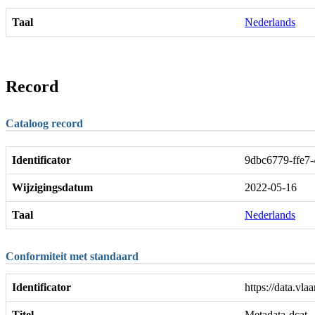
Taal
Nederlands
Record
Cataloog record
Identificator
9dbc6779-ffe7-
Wijzigingsdatum
2022-05-16
Taal
Nederlands
Conformiteit met standaard
Identificator
https://data.vla
Titel
Metadata-dcat