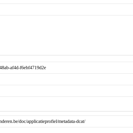
48ab-af4d-f6ebf4719d2e
anderen.be/doc/applicatieprofiel/metadata-dcat/