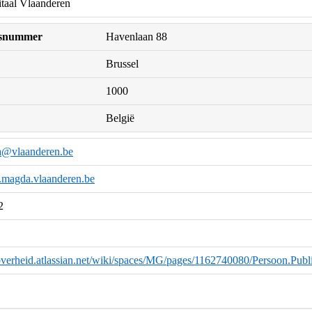
itaal Vlaanderen
uisnummer
Havenlaan 88
Brussel
1000
België
a@vlaanderen.be
k.magda.vlaanderen.be
2
eoverheid.atlassian.net/wiki/spaces/MG/pages/1162740080/Persoon.Publ