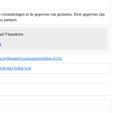
e veranderingen in de gegevens van gezinnen. Deze gegevens zijn
s partners.
aal Vlaanderen
r
iceerMutatieGezinssamenstelling-02.02
2-993d-6d21b4847a18