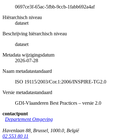
0697ce3f-65ac-5fbb-9ccb-1fabb692a4af
Hiërarchisch niveau
dataset
Beschrijving hiërarchisch niveau
dataset
Metadata wijzigingsdatum
2026-07-28
Naam metadatastandaard
ISO 19115/2003/Cor.1:2006/INSPIRE-TG2.0
Versie metadatastandaard
GDI-Vlaanderen Best Practices – versie 2.0
contactpunt
Departement Omgeving
Havenlaan 88
,
Brussel
,
1000.0
,
België
02 553 80 11