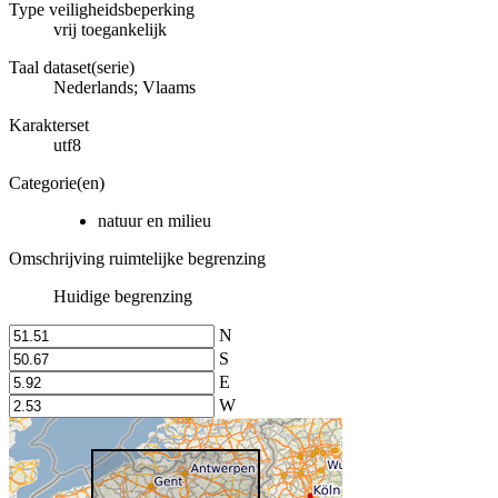
Type veiligheidsbeperking
vrij toegankelijk
Taal dataset(serie)
Nederlands; Vlaams
Karakterset
utf8
Categorie(en)
natuur en milieu
Omschrijving ruimtelijke begrenzing
Huidige begrenzing
N
S
E
W