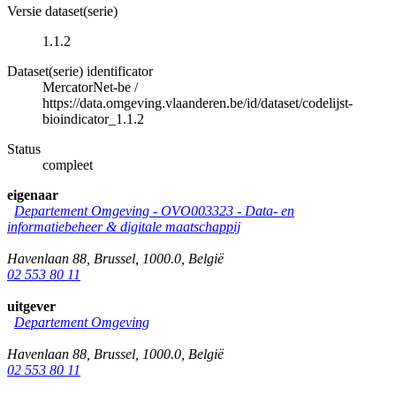
Versie dataset(serie)
1.1.2
Dataset(serie) identificator
MercatorNet-be
/
https://data.omgeving.vlaanderen.be/id/dataset/codelijst-
bioindicator_1.1.2
Status
compleet
eigenaar
Departement Omgeving - OVO003323 - Data- en
informatiebeheer & digitale maatschappij
Havenlaan 88
,
Brussel
,
1000.0
,
België
02 553 80 11
uitgever
Departement Omgeving
Havenlaan 88
,
Brussel
,
1000.0
,
België
02 553 80 11