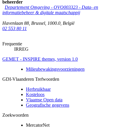
beheerder
Departement Omgeving - OVO003323 - Data- en
informatiebeheer & digitale maatschappij
Havenlaan 88
,
Brussel
,
1000.0
,
België
02 553 80 11
Frequentie
IRREG
GEMET - INSPIRE themes, version 1.0
Milieubewakingsvoorzieningen
GDI-Vlaanderen Trefwoorden
Herbruikbaar
Kosteloos
Vlaamse Open data
Geografische gegevens
Zoekwoorden
MercatorNet