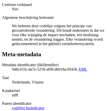
Conform verklaard
Nee
Algemene beschrijving herkomst
We beheren deze codelijst volgens het principe van
gecontroleerde verandering. Dit houdt ondermeer in dat we
voor elke wijziging de impact inschatten, een beslissing
nemen, en de verandering loggen. Elke verandering wordt
gedocumenteerd in het git(hub) versiebeheersysteem.
Meta-metadata
Metadata identificator (fileIdentifier)
9d8c433c-da7e-5259-af09-db018a10f43b
XML
Taal
Nederlands; Vlaams
Karakterset
utf8
Parent identificator
codelijst bioindicator