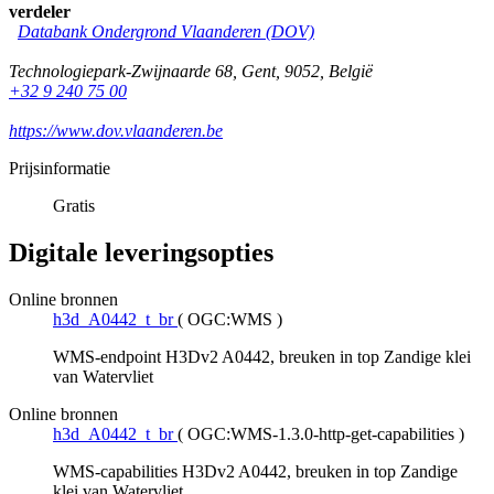
verdeler
Databank Ondergrond Vlaanderen (DOV)
Technologiepark-Zwijnaarde 68
,
Gent
,
9052
,
België
+32 9 240 75 00
https://www.dov.vlaanderen.be
Prijsinformatie
Gratis
Digitale leveringsopties
Online bronnen
h3d_A0442_t_br
(
OGC:WMS
)
WMS-endpoint H3Dv2 A0442, breuken in top Zandige klei
van Watervliet
Online bronnen
h3d_A0442_t_br
(
OGC:WMS-1.3.0-http-get-capabilities
)
WMS-capabilities H3Dv2 A0442, breuken in top Zandige
klei van Watervliet