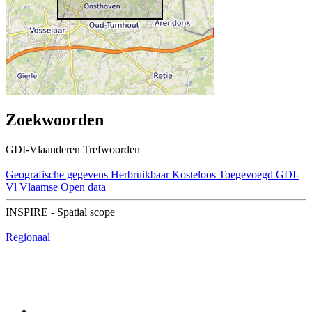
Zoekwoorden
GDI-Vlaanderen Trefwoorden
Geografische gegevens
Herbruikbaar
Kosteloos
Toegevoegd GDI-
Vl
Vlaamse Open data
INSPIRE - Spatial scope
Regionaal