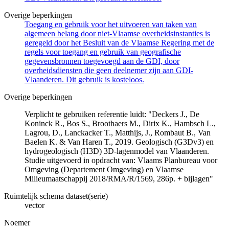
Overige beperkingen
Toegang en gebruik voor het uitvoeren van taken van
algemeen belang door niet-Vlaamse overheidsinstanties is
geregeld door het Besluit van de Vlaamse Regering met de
regels voor toegang en gebruik van geografische
gegevensbronnen toegevoegd aan de GDI, door
overheidsdiensten die geen deelnemer zijn aan GDI-
Vlaanderen. Dit gebruik is kosteloos.
Overige beperkingen
Verplicht te gebruiken referentie luidt: "Deckers J., De
Koninck R., Bos S., Broothaers M., Dirix K., Hambsch L.,
Lagrou, D., Lanckacker T., Matthijs, J., Rombaut B., Van
Baelen K. & Van Haren T., 2019. Geologisch (G3Dv3) en
hydrogeologisch (H3D) 3D-lagenmodel van Vlaanderen.
Studie uitgevoerd in opdracht van: Vlaams Planbureau voor
Omgeving (Departement Omgeving) en Vlaamse
Milieumaatschappij 2018/RMA/R/1569, 286p. + bijlagen"
Ruimtelijk schema dataset(serie)
vector
Noemer