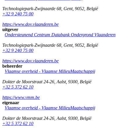
Technologiepark-Zwijnaarde 68
,
Gent
,
9052
,
België
+32 9 240 75 00
https://www.dov.vlaanderen.be
uitgever
Ondersteunend Centrum Databank Ondergrond Vlaanderen
Technologiepark-Zwijnaarde 68
,
Gent
,
9052
,
België
+32 9 240 75 00
https://www.dov.vlaanderen.be
beheerder
Vlaamse overheid - Vlaamse MilieuMaatschappij
Dokter de Moorstraat 24-26
,
Aalst
,
9300
,
België
+32 5 372 62 10
https://www.vmm.be
eigenaar
Vlaamse overheid - Vlaamse MilieuMaatschappij
Dokter de Moorstraat 24-26
,
Aalst
,
9300
,
België
+32 5 372 62 10