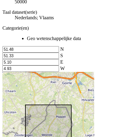
50000
Taal dataset(serie)
Nederlands; Vlaams
Categorie(en)
Geo wetenschappelijke data
N
S
E
W