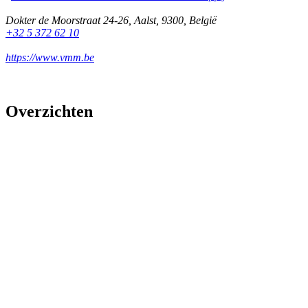
Dokter de Moorstraat 24-26
,
Aalst
,
9300
,
België
+32 5 372 62 10
https://www.vmm.be
Overzichten