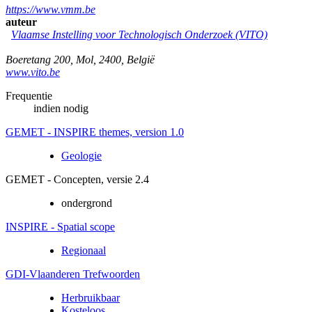
https://www.vmm.be
auteur
Vlaamse Instelling voor Technologisch Onderzoek (VITO)
Boeretang 200
,
Mol
,
2400
,
België
www.vito.be
Frequentie
indien nodig
GEMET - INSPIRE themes, version 1.0
Geologie
GEMET - Concepten, versie 2.4
ondergrond
INSPIRE - Spatial scope
Regionaal
GDI-Vlaanderen Trefwoorden
Herbruikbaar
Kosteloos