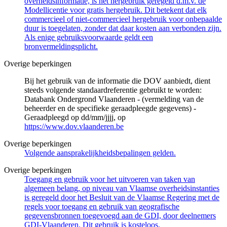
overheidsinformatie, is het hergebruik geregeld d.m.v. de
Modellicentie voor gratis hergebruik. Dit betekent dat elk
commercieel of niet-commercieel hergebruik voor onbepaalde
duur is toegelaten, zonder dat daar kosten aan verbonden zijn.
Als enige gebruiksvoorwaarde geldt een
bronvermeldingsplicht.
Overige beperkingen
Bij het gebruik van de informatie die DOV aanbiedt, dient
steeds volgende standaardreferentie gebruikt te worden:
Databank Ondergrond Vlaanderen - (vermelding van de
beheerder en de specifieke geraadpleegde gegevens) -
Geraadpleegd op dd/mm/jjjj, op
https://www.dov.vlaanderen.be
Overige beperkingen
Volgende aansprakelijkheidsbepalingen gelden.
Overige beperkingen
Toegang en gebruik voor het uitvoeren van taken van
algemeen belang, op niveau van Vlaamse overheidsinstanties
is geregeld door het Besluit van de Vlaamse Regering met de
regels voor toegang en gebruik van geografische
gegevensbronnen toegevoegd aan de GDI, door deelnemers
GDI-Vlaanderen. Dit gebruik is kosteloos.