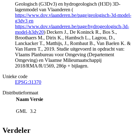
Geologisch (G3Dv3) en hydrogeologisch (H3D) 3D-
lagenmodel van Vlaanderen (
https://www.dov.vlaanderen.be/page/geologisch-3d-model-
g3dv3 en
https://www.dov.vlaanderen.be/page/hydrogeologisch-3d-
model-h3dv20
) Deckers J., De Koninck R., Bos S.,
Broothaers M., Dirix K., Hambsch L., Lagrou, D.,
Lanckacker T., Matthijs, J., Rombaut B., Van Baelen K. &
Van Haren T., 2019. Studie uitgevoerd in opdracht van:
Vlaams Planbureau voor Omgeving (Departement
Omgeving) en Vlaamse Milieumaatschappij
2018/RMA/R/1569, 286p + bijlagen.
Unieke code
EPSG:31370
Distributieformaat
Naam
Versie
GML
3.2
Verdeler