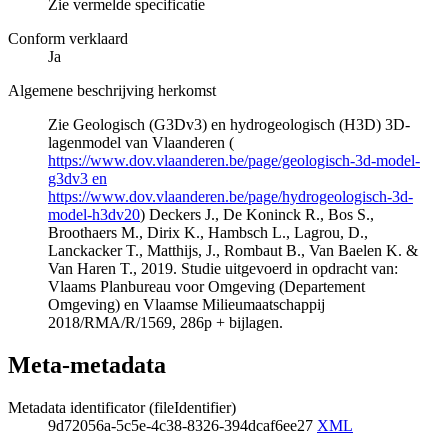
Zie vermelde specificatie
Conform verklaard
Ja
Algemene beschrijving herkomst
Zie Geologisch (G3Dv3) en hydrogeologisch (H3D) 3D-
lagenmodel van Vlaanderen (
https://www.dov.vlaanderen.be/page/geologisch-3d-model-
g3dv3 en
https://www.dov.vlaanderen.be/page/hydrogeologisch-3d-
model-h3dv20
) Deckers J., De Koninck R., Bos S.,
Broothaers M., Dirix K., Hambsch L., Lagrou, D.,
Lanckacker T., Matthijs, J., Rombaut B., Van Baelen K. &
Van Haren T., 2019. Studie uitgevoerd in opdracht van:
Vlaams Planbureau voor Omgeving (Departement
Omgeving) en Vlaamse Milieumaatschappij
2018/RMA/R/1569, 286p + bijlagen.
Meta-metadata
Metadata identificator (fileIdentifier)
9d72056a-5c5e-4c38-8326-394dcaf6ee27
XML