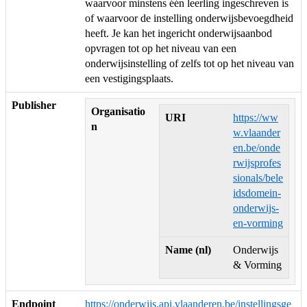
waarvoor minstens één leerling ingeschreven is
of waarvoor de instelling onderwijsbevoegdheid
heeft. Je kan het ingericht onderwijsaanbod
opvragen tot op het niveau van een
onderwijsinstelling of zelfs tot op het niveau van
een vestigingsplaats.
Publisher
Organisatio
URI
https://ww
n
w.vlaander
en.be/onde
rwijsprofes
sionals/bele
idsdomein-
onderwijs-
en-vorming
Name (nl)
Onderwijs
& Vorming
Endpoint
https://onderwijs.api.vlaanderen.be/instellingsge