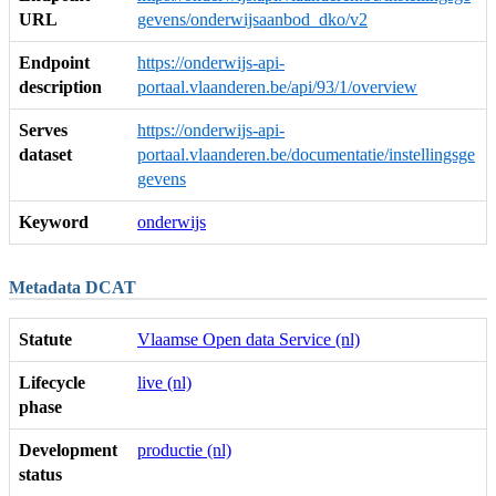
URL
gevens/onderwijsaanbod_dko/v2
Endpoint
https://onderwijs-api-
description
portaal.vlaanderen.be/api/93/1/overview
Serves
https://onderwijs-api-
dataset
portaal.vlaanderen.be/documentatie/instellingsge
gevens
Keyword
onderwijs
Metadata DCAT
Statute
Vlaamse Open data Service (nl)
Lifecycle
live (nl)
phase
Development
productie (nl)
status