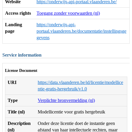
Website
https://onderwijs-api-portaal.vlaanderen.be/
Access rights
Toegang zonder voorwaarden (nl)
Landing
https://onderwijs-api-
page
portaal.vlaanderen.be/documentatie/instellingsge
gevens
Service information
License Document
URI
https://data.vlaanderen.be/id/licentie/modellice
ntie-gratis-hergebruik/v1.0
Type
Verplichte bronvermelding (nl)
Title (nl)
Modellicentie voor gratis hergebruik
Description
Onder deze licentie doet de instantie geen
(nl)
afstand van haar intellectuele rechten, maar