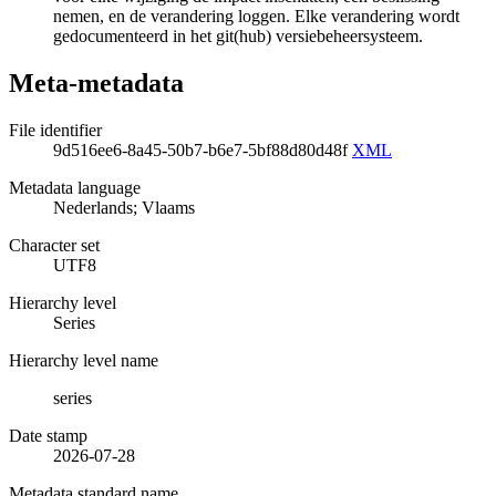
nemen, en de verandering loggen. Elke verandering wordt
gedocumenteerd in het git(hub) versiebeheersysteem.
Meta-metadata
File identifier
9d516ee6-8a45-50b7-b6e7-5bf88d80d48f
XML
Metadata language
Nederlands; Vlaams
Character set
UTF8
Hierarchy level
Series
Hierarchy level name
series
Date stamp
2026-07-28
Metadata standard name