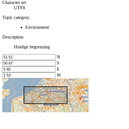
Character set
UTF8
Topic category
Environment
Description
Huidige begrenzing
N
S
E
W