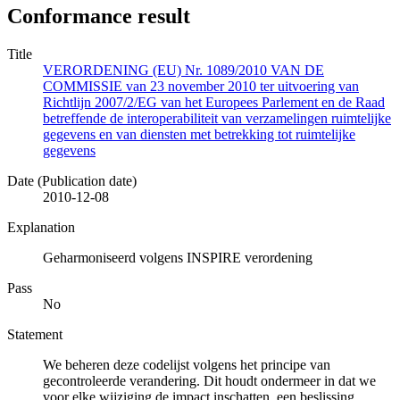
Conformance result
Title
VERORDENING (EU) Nr. 1089/2010 VAN DE
COMMISSIE van 23 november 2010 ter uitvoering van
Richtlijn 2007/2/EG van het Europees Parlement en de Raad
betreffende de interoperabiliteit van verzamelingen ruimtelijke
gegevens en van diensten met betrekking tot ruimtelijke
gegevens
Date (Publication date)
2010-12-08
Explanation
Geharmoniseerd volgens INSPIRE verordening
Pass
No
Statement
We beheren deze codelijst volgens het principe van
gecontroleerde verandering. Dit houdt ondermeer in dat we
voor elke wijziging de impact inschatten, een beslissing