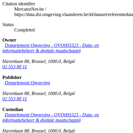
Citation identifier
MercatorNet-be
/
https://data.dsi.omgeving.vlaanderen.be/id/dataset/referentiedat
Status
Completed
Owner
Departement Omgeving - OVO003323 - Data- en
informatiebeheer & digitale maatschappij
Havenlaan 88
,
Brussel
,
1000.0
,
België
02 553 80 11
Publisher
Departement Omgeving
Havenlaan 88
,
Brussel
,
1000.0
,
België
02 553 80 11
Custodian
Departement Omgeving - OVO003323 - Data- en
informatiebeheer & digitale maatschappij
Havenlaan 88
,
Brussel
,
1000.0
,
België