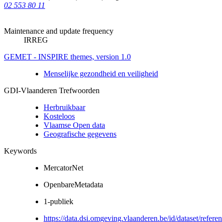
02 553 80 11
Maintenance and update frequency
IRREG
GEMET - INSPIRE themes, version 1.0
Menselijke gezondheid en veiligheid
GDI-Vlaanderen Trefwoorden
Herbruikbaar
Kosteloos
Vlaamse Open data
Geografische gegevens
Keywords
MercatorNet
OpenbareMetadata
1-publiek
https://data.dsi.omgeving.vlaanderen.be/id/dataset/referen