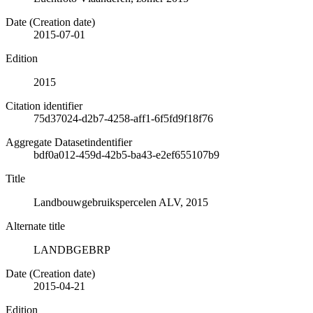
Date (Creation date)
2015-07-01
Edition
2015
Citation identifier
75d37024-d2b7-4258-aff1-6f5fd9f18f76
Aggregate Datasetindentifier
bdf0a012-459d-42b5-ba43-e2ef655107b9
Title
Landbouwgebruikspercelen ALV, 2015
Alternate title
LANDBGEBRP
Date (Creation date)
2015-04-21
Edition