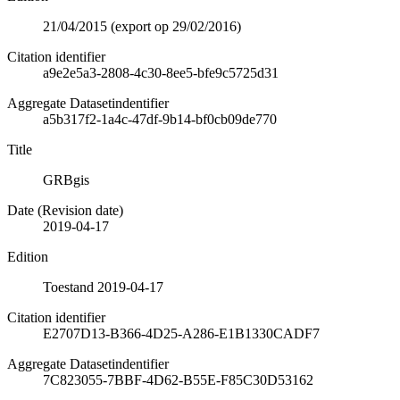
21/04/2015 (export op 29/02/2016)
Citation identifier
a9e2e5a3-2808-4c30-8ee5-bfe9c5725d31
Aggregate Datasetindentifier
a5b317f2-1a4c-47df-9b14-bf0cb09de770
Title
GRBgis
Date (Revision date)
2019-04-17
Edition
Toestand 2019-04-17
Citation identifier
E2707D13-B366-4D25-A286-E1B1330CADF7
Aggregate Datasetindentifier
7C823055-7BBF-4D62-B55E-F85C30D53162