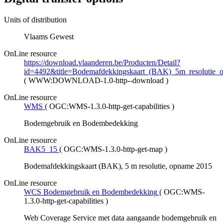
Units of distribution
Vlaams Gewest
OnLine resource
https://download.vlaanderen.be/Producten/Detail?
id=4492&title=Bodemafdekkingskaart_(BAK)_5m_resolutie
(
WWW:DOWNLOAD-1.0-http--download
)
OnLine resource
WMS
(
OGC:WMS-1.3.0-http-get-capabilities
)
Bodemgebruik en Bodembedekking
OnLine resource
BAK5_15
(
OGC:WMS-1.3.0-http-get-map
)
Bodemafdekkingskaart (BAK), 5 m resolutie, opname 2015
OnLine resource
WCS Bodemgebruik en Bodembedekking
(
OGC:WMS-
1.3.0-http-get-capabilities
)
Web Coverage Service met data aangaande bodemgebruik en