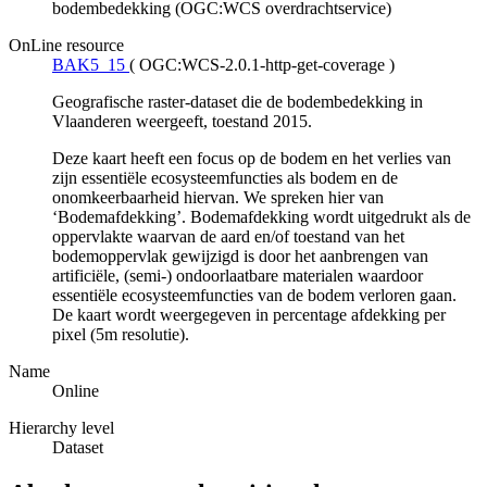
bodembedekking (OGC:WCS overdrachtservice)
OnLine resource
BAK5_15
(
OGC:WCS-2.0.1-http-get-coverage
)
Geografische raster-dataset die de bodembedekking in
Vlaanderen weergeeft, toestand 2015.
Deze kaart heeft een focus op de bodem en het verlies van
zijn essentiële ecosysteemfuncties als bodem en de
onomkeerbaarheid hiervan. We spreken hier van
‘Bodemafdekking’. Bodemafdekking wordt uitgedrukt als de
oppervlakte waarvan de aard en/of toestand van het
bodemoppervlak gewijzigd is door het aanbrengen van
artificiële, (semi-) ondoorlaatbare materialen waardoor
essentiële ecosysteemfuncties van de bodem verloren gaan.
De kaart wordt weergegeven in percentage afdekking per
pixel (5m resolutie).
Name
Online
Hierarchy level
Dataset