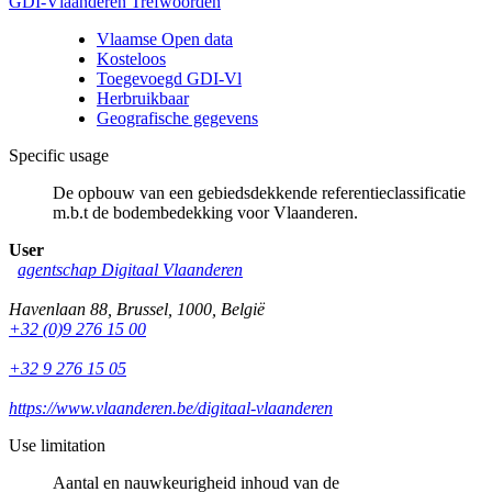
GDI-Vlaanderen Trefwoorden
Vlaamse Open data
Kosteloos
Toegevoegd GDI-Vl
Herbruikbaar
Geografische gegevens
Specific usage
De opbouw van een gebiedsdekkende referentieclassificatie
m.b.t de bodembedekking voor Vlaanderen.
User
agentschap Digitaal Vlaanderen
Havenlaan 88
,
Brussel
,
1000
,
België
+32 (0)9 276 15 00
+32 9 276 15 05
https://www.vlaanderen.be/digitaal-vlaanderen
Use limitation
Aantal en nauwkeurigheid inhoud van de