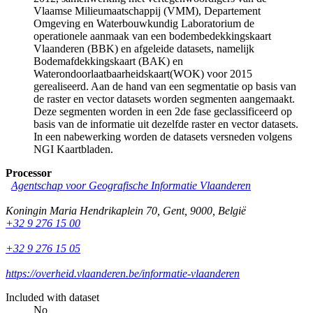
Vlaamse Milieumaatschappij (VMM), Departement
Omgeving en Waterbouwkundig Laboratorium de
operationele aanmaak van een bodembedekkingskaart
Vlaanderen (BBK) en afgeleide datasets, namelijk
Bodemafdekkingskaart (BAK) en
Waterondoorlaatbaarheidskaart(WOK) voor 2015
gerealiseerd. Aan de hand van een segmentatie op basis van
de raster en vector datasets worden segmenten aangemaakt.
Deze segmenten worden in een 2de fase geclassificeerd op
basis van de informatie uit dezelfde raster en vector datasets.
In een nabewerking worden de datasets versneden volgens
NGI Kaartbladen.
Processor
Agentschap voor Geografische Informatie Vlaanderen
Koningin Maria Hendrikaplein 70
,
Gent
,
9000
,
België
+32 9 276 15 00
+32 9 276 15 05
https://overheid.vlaanderen.be/informatie-vlaanderen
Included with dataset
No