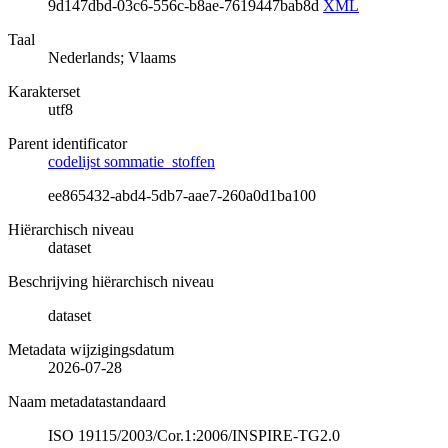
9d147dbd-03c6-556c-b8ae-7619447bab8d
XML
Taal
Nederlands; Vlaams
Karakterset
utf8
Parent identificator
codelijst sommatie_stoffen
ee865432-abd4-5db7-aae7-260a0d1ba100
Hiërarchisch niveau
dataset
Beschrijving hiërarchisch niveau
dataset
Metadata wijzigingsdatum
2026-07-28
Naam metadatastandaard
ISO 19115/2003/Cor.1:2006/INSPIRE-TG2.0