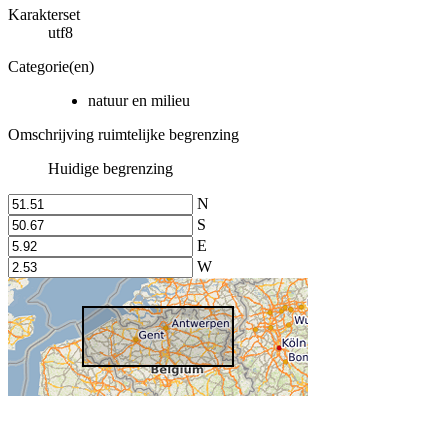
Karakterset
utf8
Categorie(en)
natuur en milieu
Omschrijving ruimtelijke begrenzing
Huidige begrenzing
N
S
E
W