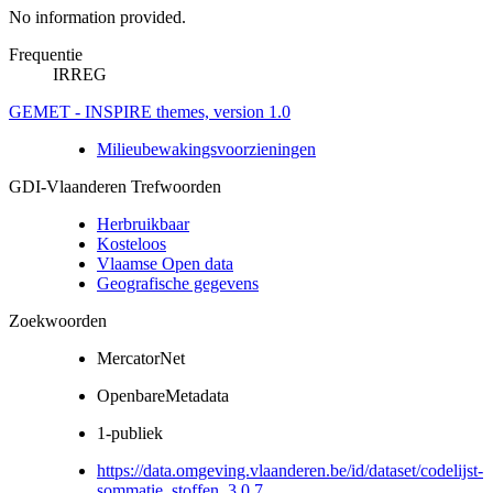
No information provided.
Frequentie
IRREG
GEMET - INSPIRE themes, version 1.0
Milieubewakingsvoorzieningen
GDI-Vlaanderen Trefwoorden
Herbruikbaar
Kosteloos
Vlaamse Open data
Geografische gegevens
Zoekwoorden
MercatorNet
OpenbareMetadata
1-publiek
https://data.omgeving.vlaanderen.be/id/dataset/codelijst-
sommatie_stoffen_3.0.7