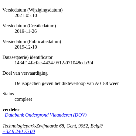
Versiedatum (Wijzigingsdatum)
2021-05-10
Versiedatum (Creatiedatum)
2019-11-26
Versiedatum (Publicatiedatum)
2019-12-10
Dataset(serie) identificator
1434f14f-cfac-4424-9512-071048eda3f4
Doel van vervaardiging
De isopachen geven het dikteverloop van A0188 weer
Status
compleet
verdeler
Databank Ondergrond Vlaanderen (DOV)
Technologiepark-Zwijnaarde 68
,
Gent
,
9052
,
België
+32 9 240 75 00