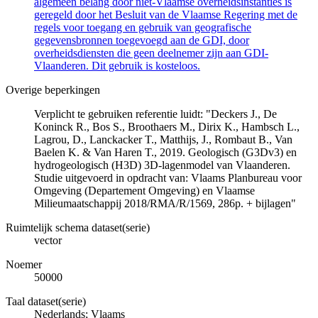
algemeen belang door niet-Vlaamse overheidsinstanties is
geregeld door het Besluit van de Vlaamse Regering met de
regels voor toegang en gebruik van geografische
gegevensbronnen toegevoegd aan de GDI, door
overheidsdiensten die geen deelnemer zijn aan GDI-
Vlaanderen. Dit gebruik is kosteloos.
Overige beperkingen
Verplicht te gebruiken referentie luidt: "Deckers J., De
Koninck R., Bos S., Broothaers M., Dirix K., Hambsch L.,
Lagrou, D., Lanckacker T., Matthijs, J., Rombaut B., Van
Baelen K. & Van Haren T., 2019. Geologisch (G3Dv3) en
hydrogeologisch (H3D) 3D-lagenmodel van Vlaanderen.
Studie uitgevoerd in opdracht van: Vlaams Planbureau voor
Omgeving (Departement Omgeving) en Vlaamse
Milieumaatschappij 2018/RMA/R/1569, 286p. + bijlagen"
Ruimtelijk schema dataset(serie)
vector
Noemer
50000
Taal dataset(serie)
Nederlands; Vlaams