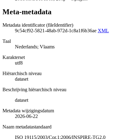
Meta-metadata
Metadata identificator (fileIdentifier)
9c54cf92-5821-48ab-972d-1c8a1f6b36ae
XML
Taal
Nederlands; Vlaams
Karakterset
utf8
Hiërarchisch niveau
dataset
Beschrijving hiërarchisch niveau
dataset
Metadata wijzigingsdatum
2026-06-22
Naam metadatastandaard
ISO 19115/2003/Cor.1:2006/INSPIRE-TG2.0