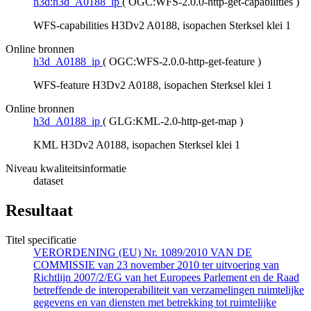
h3d:h3d_A0188_ip
(
OGC:WFS-2.0.0-http-get-capabilities
)
WFS-capabilities H3Dv2 A0188, isopachen Sterksel klei 1
Online bronnen
h3d_A0188_ip
(
OGC:WFS-2.0.0-http-get-feature
)
WFS-feature H3Dv2 A0188, isopachen Sterksel klei 1
Online bronnen
h3d_A0188_ip
(
GLG:KML-2.0-http-get-map
)
KML H3Dv2 A0188, isopachen Sterksel klei 1
Niveau kwaliteitsinformatie
dataset
Resultaat
Titel specificatie
VERORDENING (EU) Nr. 1089/2010 VAN DE
COMMISSIE van 23 november 2010 ter uitvoering van
Richtlijn 2007/2/EG van het Europees Parlement en de Raad
betreffende de interoperabiliteit van verzamelingen ruimtelijke
gegevens en van diensten met betrekking tot ruimtelijke