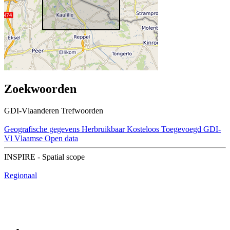
Zoekwoorden
GDI-Vlaanderen Trefwoorden
Geografische gegevens
Herbruikbaar
Kosteloos
Toegevoegd GDI-
Vl
Vlaamse Open data
INSPIRE - Spatial scope
Regionaal