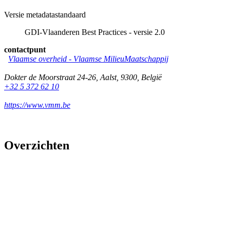
Versie metadatastandaard
GDI-Vlaanderen Best Practices - versie 2.0
contactpunt
Vlaamse overheid - Vlaamse MilieuMaatschappij
Dokter de Moorstraat 24-26
,
Aalst
,
9300
,
België
+32 5 372 62 10
https://www.vmm.be
Overzichten