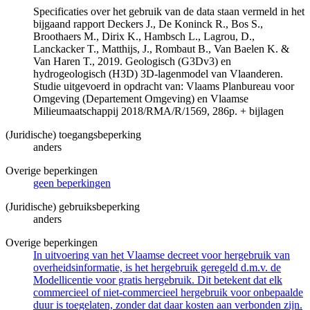
Specificaties over het gebruik van de data staan vermeld in het
bijgaand rapport Deckers J., De Koninck R., Bos S.,
Broothaers M., Dirix K., Hambsch L., Lagrou, D.,
Lanckacker T., Matthijs, J., Rombaut B., Van Baelen K. &
Van Haren T., 2019. Geologisch (G3Dv3) en
hydrogeologisch (H3D) 3D-lagenmodel van Vlaanderen.
Studie uitgevoerd in opdracht van: Vlaams Planbureau voor
Omgeving (Departement Omgeving) en Vlaamse
Milieumaatschappij 2018/RMA/R/1569, 286p. + bijlagen
(Juridische) toegangsbeperking
anders
Overige beperkingen
geen beperkingen
(Juridische) gebruiksbeperking
anders
Overige beperkingen
In uitvoering van het Vlaamse decreet voor hergebruik van
overheidsinformatie, is het hergebruik geregeld d.m.v. de
Modellicentie voor gratis hergebruik. Dit betekent dat elk
commercieel of niet-commercieel hergebruik voor onbepaalde
duur is toegelaten, zonder dat daar kosten aan verbonden zijn.