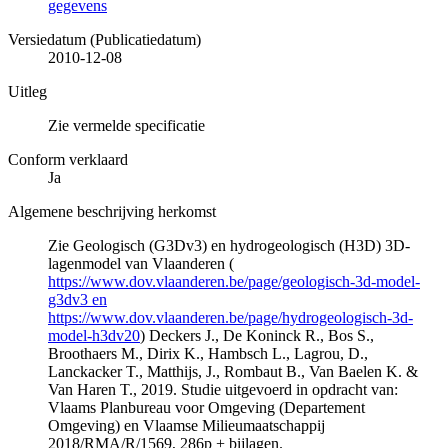
gegevens
Versiedatum (Publicatiedatum)
2010-12-08
Uitleg
Zie vermelde specificatie
Conform verklaard
Ja
Algemene beschrijving herkomst
Zie Geologisch (G3Dv3) en hydrogeologisch (H3D) 3D-
lagenmodel van Vlaanderen (
https://www.dov.vlaanderen.be/page/geologisch-3d-model-
g3dv3 en
https://www.dov.vlaanderen.be/page/hydrogeologisch-3d-
model-h3dv20
) Deckers J., De Koninck R., Bos S.,
Broothaers M., Dirix K., Hambsch L., Lagrou, D.,
Lanckacker T., Matthijs, J., Rombaut B., Van Baelen K. &
Van Haren T., 2019. Studie uitgevoerd in opdracht van:
Vlaams Planbureau voor Omgeving (Departement
Omgeving) en Vlaamse Milieumaatschappij
2018/RMA/R/1569, 286p + bijlagen.