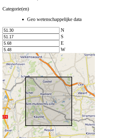
Categorie(en)
Geo wetenschappelijke data
N
S
E
W