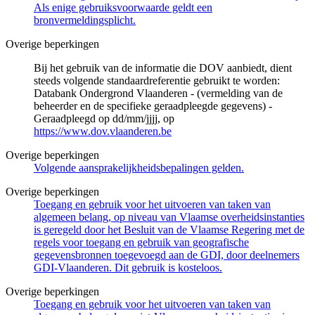
Als enige gebruiksvoorwaarde geldt een
bronvermeldingsplicht.
Overige beperkingen
Bij het gebruik van de informatie die DOV aanbiedt, dient
steeds volgende standaardreferentie gebruikt te worden:
Databank Ondergrond Vlaanderen - (vermelding van de
beheerder en de specifieke geraadpleegde gegevens) -
Geraadpleegd op dd/mm/jjjj, op
https://www.dov.vlaanderen.be
Overige beperkingen
Volgende aansprakelijkheidsbepalingen gelden.
Overige beperkingen
Toegang en gebruik voor het uitvoeren van taken van
algemeen belang, op niveau van Vlaamse overheidsinstanties
is geregeld door het Besluit van de Vlaamse Regering met de
regels voor toegang en gebruik van geografische
gegevensbronnen toegevoegd aan de GDI, door deelnemers
GDI-Vlaanderen. Dit gebruik is kosteloos.
Overige beperkingen
Toegang en gebruik voor het uitvoeren van taken van