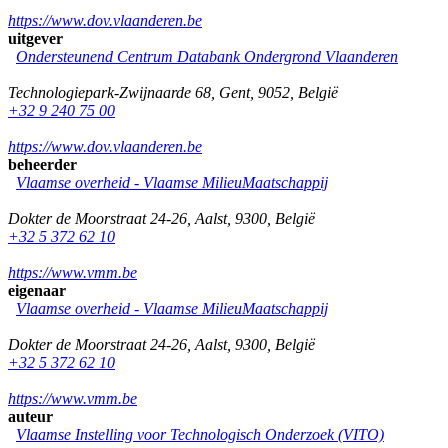
https://www.dov.vlaanderen.be
uitgever
Ondersteunend Centrum Databank Ondergrond Vlaanderen
Technologiepark-Zwijnaarde 68
,
Gent
,
9052
,
België
+32 9 240 75 00
https://www.dov.vlaanderen.be
beheerder
Vlaamse overheid - Vlaamse MilieuMaatschappij
Dokter de Moorstraat 24-26
,
Aalst
,
9300
,
België
+32 5 372 62 10
https://www.vmm.be
eigenaar
Vlaamse overheid - Vlaamse MilieuMaatschappij
Dokter de Moorstraat 24-26
,
Aalst
,
9300
,
België
+32 5 372 62 10
https://www.vmm.be
auteur
Vlaamse Instelling voor Technologisch Onderzoek (VITO)