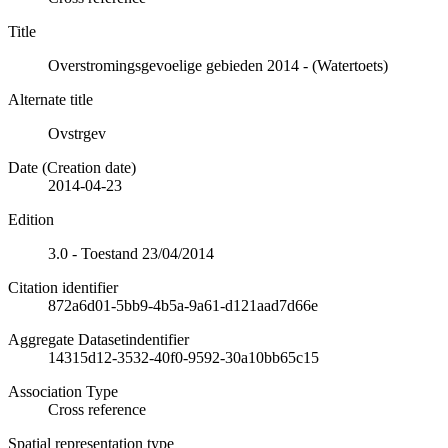
Title
Overstromingsgevoelige gebieden 2014 - (Watertoets)
Alternate title
Ovstrgev
Date (Creation date)
2014-04-23
Edition
3.0 - Toestand 23/04/2014
Citation identifier
872a6d01-5bb9-4b5a-9a61-d121aad7d66e
Aggregate Datasetindentifier
14315d12-3532-40f0-9592-30a10bb65c15
Association Type
Cross reference
Spatial representation type