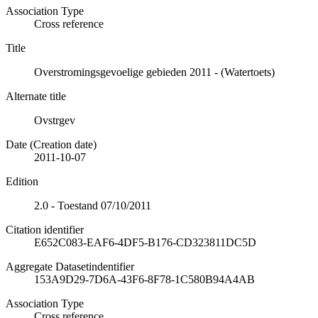
Association Type
Cross reference
Title
Overstromingsgevoelige gebieden 2011 - (Watertoets)
Alternate title
Ovstrgev
Date (Creation date)
2011-10-07
Edition
2.0 - Toestand 07/10/2011
Citation identifier
E652C083-EAF6-4DF5-B176-CD323811DC5D
Aggregate Datasetindentifier
153A9D29-7D6A-43F6-8F78-1C580B94A4AB
Association Type
Cross reference