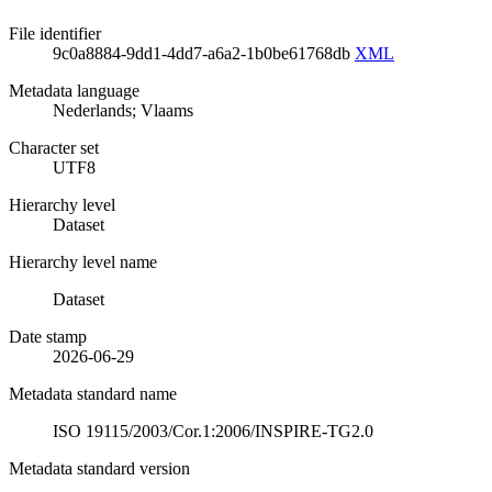
File identifier
9c0a8884-9dd1-4dd7-a6a2-1b0be61768db
XML
Metadata language
Nederlands; Vlaams
Character set
UTF8
Hierarchy level
Dataset
Hierarchy level name
Dataset
Date stamp
2026-06-29
Metadata standard name
ISO 19115/2003/Cor.1:2006/INSPIRE-TG2.0
Metadata standard version