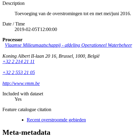
Description
Toevoeging van de overstromingen tot en met mei/juni 2016.
Date / Time
2019-02-05T12:00:00
Processor
Vlaamse Milieumaatschappij - afdeling Operationeel Waterbeheer
Koning Albert II-laan 20 16
,
Brussel
,
1000
,
België
+32 2 214 21 11
+32 2 553 21 05
http://www.vmm.be
Included with dataset
Yes
Feature catalogue citation
Recent overstroomde gebieden
Meta-metadata