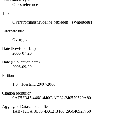
Cross reference
Title
Overstromingsgevoelige gebieden – (Watertoets)
Alternate title
Ovstrgev
Date (Revision date)
2006-07-20
Date (Publication date)
2006-09-29
Edition
1.0 - Toestand 20/07/2006
Citation identifier
0AE53B45-446C-440C-AD32-240570520A80
Aggregate Datasetindentifier
1AB712CA-3E85-4AC2-B100-29564652F750