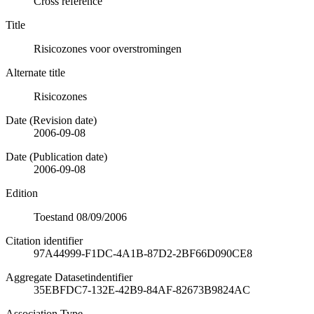
Cross reference
Title
Risicozones voor overstromingen
Alternate title
Risicozones
Date (Revision date)
2006-09-08
Date (Publication date)
2006-09-08
Edition
Toestand 08/09/2006
Citation identifier
97A44999-F1DC-4A1B-87D2-2BF66D090CE8
Aggregate Datasetindentifier
35EBFDC7-132E-42B9-84AF-82673B9824AC
Association Type