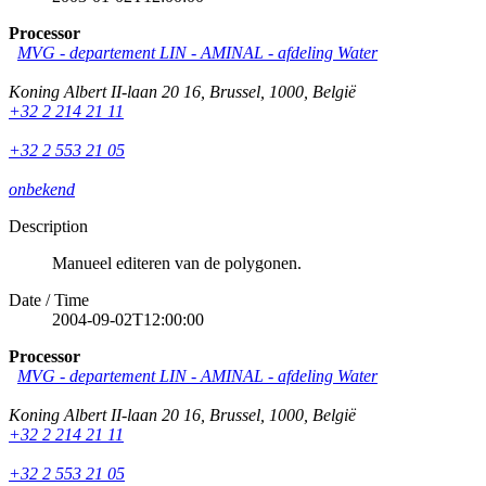
Processor
MVG - departement LIN - AMINAL - afdeling Water
Koning Albert II-laan 20 16
,
Brussel
,
1000
,
België
+32 2 214 21 11
+32 2 553 21 05
onbekend
Description
Manueel editeren van de polygonen.
Date / Time
2004-09-02T12:00:00
Processor
MVG - departement LIN - AMINAL - afdeling Water
Koning Albert II-laan 20 16
,
Brussel
,
1000
,
België
+32 2 214 21 11
+32 2 553 21 05