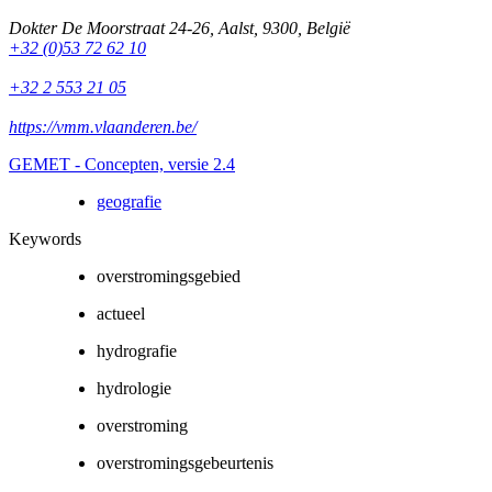
Dokter De Moorstraat 24-26
,
Aalst
,
9300
,
België
+32 (0)53 72 62 10
+32 2 553 21 05
https://vmm.vlaanderen.be/
GEMET - Concepten, versie 2.4
geografie
Keywords
overstromingsgebied
actueel
hydrografie
hydrologie
overstroming
overstromingsgebeurtenis