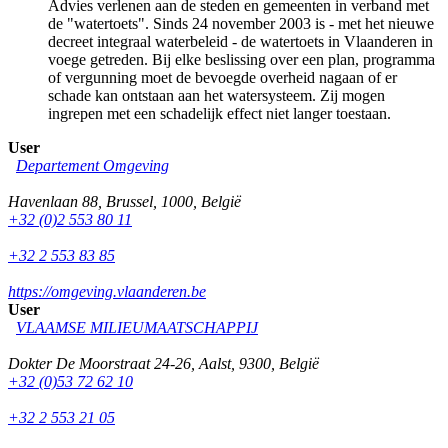
Advies verlenen aan de steden en gemeenten in verband met
de "watertoets". Sinds 24 november 2003 is - met het nieuwe
decreet integraal waterbeleid - de watertoets in Vlaanderen in
voege getreden. Bij elke beslissing over een plan, programma
of vergunning moet de bevoegde overheid nagaan of er
schade kan ontstaan aan het watersysteem. Zij mogen
ingrepen met een schadelijk effect niet langer toestaan.
User
Departement Omgeving
Havenlaan 88
,
Brussel
,
1000
,
België
+32 (0)2 553 80 11
+32 2 553 83 85
https://omgeving.vlaanderen.be
User
VLAAMSE MILIEUMAATSCHAPPIJ
Dokter De Moorstraat 24-26
,
Aalst
,
9300
,
België
+32 (0)53 72 62 10
+32 2 553 21 05