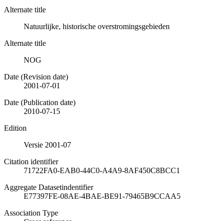
Alternate title
Natuurlijke, historische overstromingsgebieden
Alternate title
NOG
Date (Revision date)
2001-07-01
Date (Publication date)
2010-07-15
Edition
Versie 2001-07
Citation identifier
71722FA0-EAB0-44C0-A4A9-8AF450C8BCC1
Aggregate Datasetindentifier
E77397FE-08AE-4BAE-BE91-79465B9CCAA5
Association Type