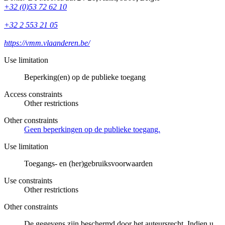
+32 (0)53 72 62 10
+32 2 553 21 05
https://vmm.vlaanderen.be/
Use limitation
Beperking(en) op de publieke toegang
Access constraints
Other restrictions
Other constraints
Geen beperkingen op de publieke toegang.
Use limitation
Toegangs- en (her)gebruiksvoorwaarden
Use constraints
Other restrictions
Other constraints
De gegevens zijn beschermd door het auteursrecht. Indien u