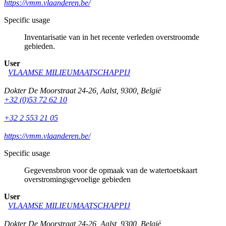
https://vmm.vlaanderen.be/
Specific usage
Inventarisatie van in het recente verleden overstroomde
gebieden.
User
VLAAMSE MILIEUMAATSCHAPPIJ
Dokter De Moorstraat 24-26
,
Aalst
,
9300
,
België
+32 (0)53 72 62 10
+32 2 553 21 05
https://vmm.vlaanderen.be/
Specific usage
Gegevensbron voor de opmaak van de watertoetskaart
overstromingsgevoelige gebieden
User
VLAAMSE MILIEUMAATSCHAPPIJ
Dokter De Moorstraat 24-26
,
Aalst
,
9300
,
België