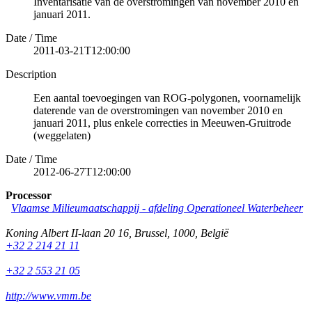
Inventarisatie van de overstromingen van november 2010 en
januari 2011.
Date / Time
2011-03-21T12:00:00
Description
Een aantal toevoegingen van ROG-polygonen, voornamelijk
daterende van de overstromingen van november 2010 en
januari 2011, plus enkele correcties in Meeuwen-Gruitrode
(weggelaten)
Date / Time
2012-06-27T12:00:00
Processor
Vlaamse Milieumaatschappij - afdeling Operationeel Waterbeheer
Koning Albert II-laan 20 16
,
Brussel
,
1000
,
België
+32 2 214 21 11
+32 2 553 21 05
http://www.vmm.be