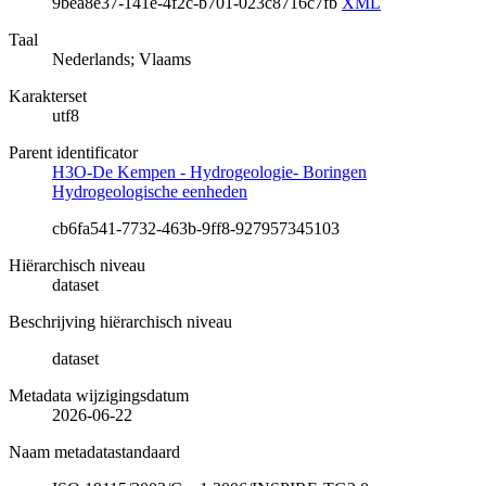
9bea8e37-141e-4f2c-b701-023c8716c7fb
XML
Taal
Nederlands; Vlaams
Karakterset
utf8
Parent identificator
H3O-De Kempen - Hydrogeologie- Boringen
Hydrogeologische eenheden
cb6fa541-7732-463b-9ff8-927957345103
Hiërarchisch niveau
dataset
Beschrijving hiërarchisch niveau
dataset
Metadata wijzigingsdatum
2026-06-22
Naam metadatastandaard