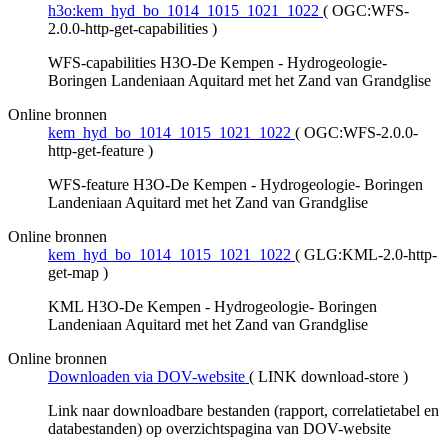
h3o:kem_hyd_bo_1014_1015_1021_1022
(
OGC:WFS-
2.0.0-http-get-capabilities
)
WFS-capabilities H3O-De Kempen - Hydrogeologie-
Boringen Landeniaan Aquitard met het Zand van Grandglise
Online bronnen
kem_hyd_bo_1014_1015_1021_1022
(
OGC:WFS-2.0.0-
http-get-feature
)
WFS-feature H3O-De Kempen - Hydrogeologie- Boringen
Landeniaan Aquitard met het Zand van Grandglise
Online bronnen
kem_hyd_bo_1014_1015_1021_1022
(
GLG:KML-2.0-http-
get-map
)
KML H3O-De Kempen - Hydrogeologie- Boringen
Landeniaan Aquitard met het Zand van Grandglise
Online bronnen
Downloaden via DOV-website
(
LINK download-store
)
Link naar downloadbare bestanden (rapport, correlatietabel en
databestanden) op overzichtspagina van DOV-website