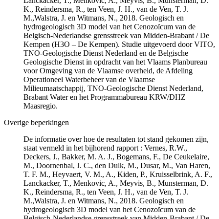
Lanckacker, T., Menkovic, A., Meyvis, B., Munsterman, D.
K., Reindersma, R., ten Veen, J. H., van de Ven, T. J.
M.,Walstra, J. en Witmans, N., 2018. Geologisch en
hydrogeologisch 3D model van het Cenozoïcum van de
Belgisch-Nederlandse grensstreek van Midden-Brabant / De
Kempen (H3O – De Kempen). Studie uitgevoerd door VITO,
TNO-Geologische Dienst Nederland en de Belgische
Geologische Dienst in opdracht van het Vlaams Planbureau
voor Omgeving van de Vlaamse overheid, de Afdeling
Operationeel Waterbeheer van de Vlaamse
Milieumaatschappij, TNO-Geologische Dienst Nederland,
Brabant Water en het Programmabureau KRW/DHZ
Maasregio.
Overige beperkingen
De informatie over hoe de resultaten tot stand gekomen zijn,
staat vermeld in het bijhorend rapport : Vernes, R.W.,
Deckers, J., Bakker, M. A. J., Bogemans, F., De Ceukelaire,
M., Doornenbal, J. C., den Dulk, M., Dusar, M., Van Haren,
T. F. M., Heyvaert, V. M., A., Kiden, P., Kruisselbrink, A. F.,
Lanckacker, T., Menkovic, A., Meyvis, B., Munsterman, D.
K., Reindersma, R., ten Veen, J. H., van de Ven, T. J.
M.,Walstra, J. en Witmans, N., 2018. Geologisch en
hydrogeologisch 3D model van het Cenozoïcum van de
Belgisch-Nederlandse grensstreek van Midden-Brabant / De