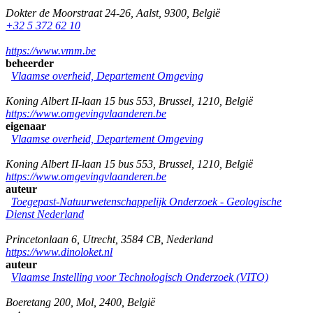
Dokter de Moorstraat 24-26
,
Aalst
,
9300
,
België
+32 5 372 62 10
https://www.vmm.be
beheerder
Vlaamse overheid, Departement Omgeving
Koning Albert II-laan 15 bus 553
,
Brussel
,
1210
,
België
https://www.omgevingvlaanderen.be
eigenaar
Vlaamse overheid, Departement Omgeving
Koning Albert II-laan 15 bus 553
,
Brussel
,
1210
,
België
https://www.omgevingvlaanderen.be
auteur
Toegepast-Natuurwetenschappelijk Onderzoek - Geologische
Dienst Nederland
Princetonlaan 6
,
Utrecht
,
3584 CB
,
Nederland
https://www.dinoloket.nl
auteur
Vlaamse Instelling voor Technologisch Onderzoek (VITO)
Boeretang 200
,
Mol
,
2400
,
België