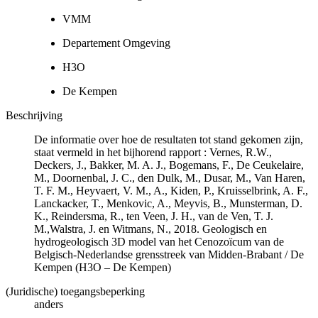
VMM
Departement Omgeving
H3O
De Kempen
Beschrijving
De informatie over hoe de resultaten tot stand gekomen zijn,
staat vermeld in het bijhorend rapport : Vernes, R.W.,
Deckers, J., Bakker, M. A. J., Bogemans, F., De Ceukelaire,
M., Doornenbal, J. C., den Dulk, M., Dusar, M., Van Haren,
T. F. M., Heyvaert, V. M., A., Kiden, P., Kruisselbrink, A. F.,
Lanckacker, T., Menkovic, A., Meyvis, B., Munsterman, D.
K., Reindersma, R., ten Veen, J. H., van de Ven, T. J.
M.,Walstra, J. en Witmans, N., 2018. Geologisch en
hydrogeologisch 3D model van het Cenozoïcum van de
Belgisch-Nederlandse grensstreek van Midden-Brabant / De
Kempen (H3O – De Kempen)
(Juridische) toegangsbeperking
anders