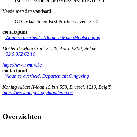
ISO 19115/2003/Cor.1:2006/INSPIRE-TG2.0
Versie metadatastandaard
GDI-Vlaanderen Best Practices - versie 2.0
contactpunt
Vlaamse overheid - Vlaamse MilieuMaatschappij
Dokter de Moorstraat 24-26
,
Aalst
,
9300
,
België
+32 5 372 62 10
https://www.vmm.be
contactpunt
Vlaamse overheid, Departement Omgeving
Koning Albert II-laan 15 bus 553
,
Brussel
,
1210
,
België
https://www.omgevingvlaanderen.be
Overzichten