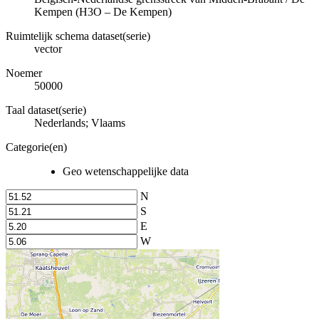
Kempen (H3O – De Kempen)
Ruimtelijk schema dataset(serie)
vector
Noemer
50000
Taal dataset(serie)
Nederlands; Vlaams
Categorie(en)
Geo wetenschappelijke data
N
S
E
W