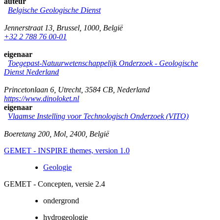
auteur
Belgische Geologische Dienst
Jennerstraat 13
,
Brussel
,
1000
,
België
+32 2 788 76 00-01
eigenaar
Toegepast-Natuurwetenschappelijk Onderzoek - Geologische
Dienst Nederland
Princetonlaan 6
,
Utrecht
,
3584 CB
,
Nederland
https://www.dinoloket.nl
eigenaar
Vlaamse Instelling voor Technologisch Onderzoek (VITO)
Boeretang 200
,
Mol
,
2400
,
België
GEMET - INSPIRE themes, version 1.0
Geologie
GEMET - Concepten, versie 2.4
ondergrond
hydrogeologie