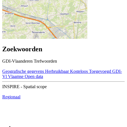
Zoekwoorden
GDI-Vlaanderen Trefwoorden
Geografische gegevens
Herbruikbaar
Kosteloos
Toegevoegd GDI-
Vl
Vlaamse Open data
INSPIRE - Spatial scope
Regionaal