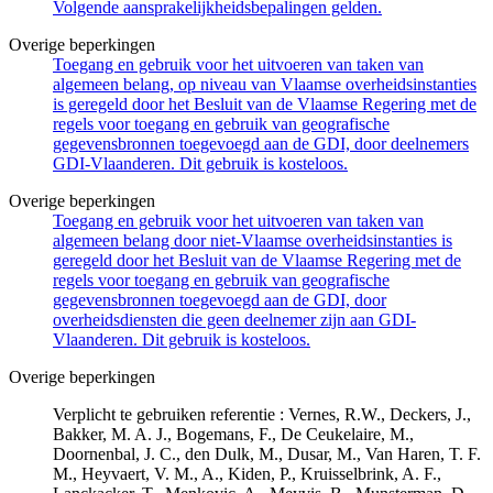
Volgende aansprakelijkheidsbepalingen gelden.
Overige beperkingen
Toegang en gebruik voor het uitvoeren van taken van
algemeen belang, op niveau van Vlaamse overheidsinstanties
is geregeld door het Besluit van de Vlaamse Regering met de
regels voor toegang en gebruik van geografische
gegevensbronnen toegevoegd aan de GDI, door deelnemers
GDI-Vlaanderen. Dit gebruik is kosteloos.
Overige beperkingen
Toegang en gebruik voor het uitvoeren van taken van
algemeen belang door niet-Vlaamse overheidsinstanties is
geregeld door het Besluit van de Vlaamse Regering met de
regels voor toegang en gebruik van geografische
gegevensbronnen toegevoegd aan de GDI, door
overheidsdiensten die geen deelnemer zijn aan GDI-
Vlaanderen. Dit gebruik is kosteloos.
Overige beperkingen
Verplicht te gebruiken referentie : Vernes, R.W., Deckers, J.,
Bakker, M. A. J., Bogemans, F., De Ceukelaire, M.,
Doornenbal, J. C., den Dulk, M., Dusar, M., Van Haren, T. F.
M., Heyvaert, V. M., A., Kiden, P., Kruisselbrink, A. F.,