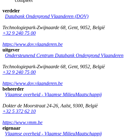
compleet
verdeler
Databank Ondergrond Vlaanderen (DOV)
Technologiepark-Zwijnaarde 68
,
Gent
,
9052
,
België
+32 9 240 75 00
https://www.dov.vlaanderen.be
uitgever
Ondersteunend Centrum Databank Ondergrond Vlaanderen
Technologiepark-Zwijnaarde 68
,
Gent
,
9052
,
België
+32 9 240 75 00
https://www.dov.vlaanderen.be
beheerder
Vlaamse overheid - Vlaamse MilieuMaatschappij
Dokter de Moorstraat 24-26
,
Aalst
,
9300
,
België
+32 5 372 62 10
https://www.vmm.be
eigenaar
Vlaamse overheid - Vlaamse MilieuMaatschappij