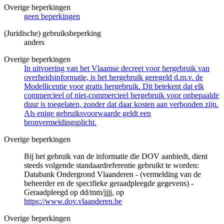
Overige beperkingen
geen beperkingen
(Juridische) gebruiksbeperking
anders
Overige beperkingen
In uitvoering van het Vlaamse decreet voor hergebruik van
overheidsinformatie, is het hergebruik geregeld d.m.v. de
Modellicentie voor gratis hergebruik. Dit betekent dat elk
commercieel of niet-commercieel hergebruik voor onbepaalde
duur is toegelaten, zonder dat daar kosten aan verbonden zijn.
Als enige gebruiksvoorwaarde geldt een
bronvermeldingsplicht.
Overige beperkingen
Bij het gebruik van de informatie die DOV aanbiedt, dient
steeds volgende standaardreferentie gebruikt te worden:
Databank Ondergrond Vlaanderen - (vermelding van de
beheerder en de specifieke geraadpleegde gegevens) -
Geraadpleegd op dd/mm/jjjj, op
https://www.dov.vlaanderen.be
Overige beperkingen