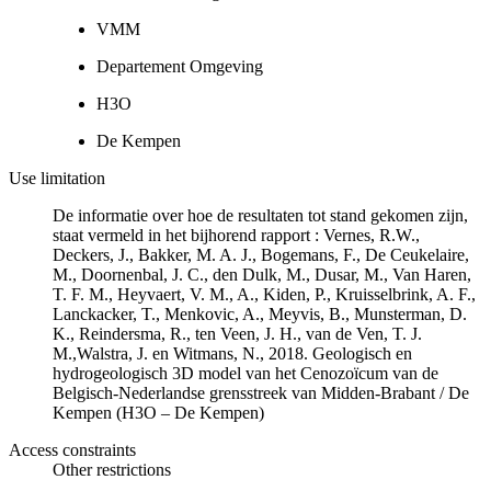
VMM
Departement Omgeving
H3O
De Kempen
Use limitation
De informatie over hoe de resultaten tot stand gekomen zijn,
staat vermeld in het bijhorend rapport : Vernes, R.W.,
Deckers, J., Bakker, M. A. J., Bogemans, F., De Ceukelaire,
M., Doornenbal, J. C., den Dulk, M., Dusar, M., Van Haren,
T. F. M., Heyvaert, V. M., A., Kiden, P., Kruisselbrink, A. F.,
Lanckacker, T., Menkovic, A., Meyvis, B., Munsterman, D.
K., Reindersma, R., ten Veen, J. H., van de Ven, T. J.
M.,Walstra, J. en Witmans, N., 2018. Geologisch en
hydrogeologisch 3D model van het Cenozoïcum van de
Belgisch-Nederlandse grensstreek van Midden-Brabant / De
Kempen (H3O – De Kempen)
Access constraints
Other restrictions