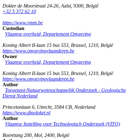
Dokter de Moorstraat 24-26
,
Aalst
,
9300
,
België
+32 5 372 62 10
https://www.vmm.be
Custodian
Vlaamse overheid, Departement Omgeving
Koning Albert II-laan 15 bus 553
,
Brussel
,
1210
,
België
https://www.omgevingvlaanderen.be
Owner
Vlaamse overheid, Departement Omgeving
Koning Albert II-laan 15 bus 553
,
Brussel
,
1210
,
België
https://www.omgevingvlaanderen.be
Author
Toegepast-Natuurwetenschappelijk Onderzoek - Geologische
Dienst Nederland
Princetonlaan 6
,
Utrecht
,
3584 CB
,
Nederland
https://www.dinoloket.nl
Author
Vlaamse Instelling voor Technologisch Onderzoek (VITO)
Boeretang 200
,
Mol
,
2400
,
België