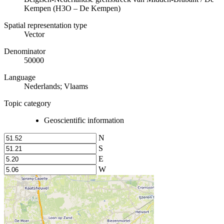
Kempen (H3O – De Kempen)
Spatial representation type
Vector
Denominator
50000
Language
Nederlands; Vlaams
Topic category
Geoscientific information
N
S
E
W