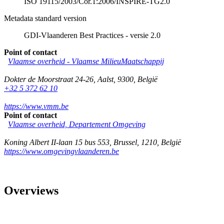
ISO 19115/2003/Cor.1:2006/INSPIRE-TG2.0
Metadata standard version
GDI-Vlaanderen Best Practices - versie 2.0
Point of contact
Vlaamse overheid - Vlaamse MilieuMaatschappij
Dokter de Moorstraat 24-26
,
Aalst
,
9300
,
België
+32 5 372 62 10
https://www.vmm.be
Point of contact
Vlaamse overheid, Departement Omgeving
Koning Albert II-laan 15 bus 553
,
Brussel
,
1210
,
België
https://www.omgevingvlaanderen.be
Overviews