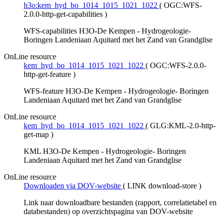
h3o:kem_hyd_bo_1014_1015_1021_1022
(
OGC:WFS-
2.0.0-http-get-capabilities
)
WFS-capabilities H3O-De Kempen - Hydrogeologie-
Boringen Landeniaan Aquitard met het Zand van Grandglise
OnLine resource
kem_hyd_bo_1014_1015_1021_1022
(
OGC:WFS-2.0.0-
http-get-feature
)
WFS-feature H3O-De Kempen - Hydrogeologie- Boringen
Landeniaan Aquitard met het Zand van Grandglise
OnLine resource
kem_hyd_bo_1014_1015_1021_1022
(
GLG:KML-2.0-http-
get-map
)
KML H3O-De Kempen - Hydrogeologie- Boringen
Landeniaan Aquitard met het Zand van Grandglise
OnLine resource
Downloaden via DOV-website
(
LINK download-store
)
Link naar downloadbare bestanden (rapport, correlatietabel en
databestanden) op overzichtspagina van DOV-website