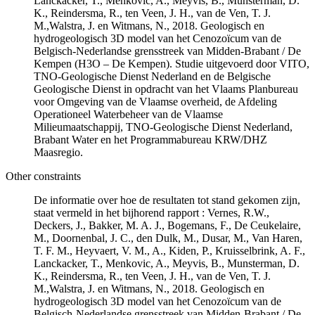
Lanckacker, T., Menkovic, A., Meyvis, B., Munsterman, D.
K., Reindersma, R., ten Veen, J. H., van de Ven, T. J.
M.,Walstra, J. en Witmans, N., 2018. Geologisch en
hydrogeologisch 3D model van het Cenozoïcum van de
Belgisch-Nederlandse grensstreek van Midden-Brabant / De
Kempen (H3O – De Kempen). Studie uitgevoerd door VITO,
TNO-Geologische Dienst Nederland en de Belgische
Geologische Dienst in opdracht van het Vlaams Planbureau
voor Omgeving van de Vlaamse overheid, de Afdeling
Operationeel Waterbeheer van de Vlaamse
Milieumaatschappij, TNO-Geologische Dienst Nederland,
Brabant Water en het Programmabureau KRW/DHZ
Maasregio.
Other constraints
De informatie over hoe de resultaten tot stand gekomen zijn,
staat vermeld in het bijhorend rapport : Vernes, R.W.,
Deckers, J., Bakker, M. A. J., Bogemans, F., De Ceukelaire,
M., Doornenbal, J. C., den Dulk, M., Dusar, M., Van Haren,
T. F. M., Heyvaert, V. M., A., Kiden, P., Kruisselbrink, A. F.,
Lanckacker, T., Menkovic, A., Meyvis, B., Munsterman, D.
K., Reindersma, R., ten Veen, J. H., van de Ven, T. J.
M.,Walstra, J. en Witmans, N., 2018. Geologisch en
hydrogeologisch 3D model van het Cenozoïcum van de
Belgisch-Nederlandse grensstreek van Midden-Brabant / De