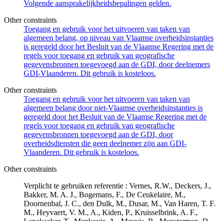
Volgende aansprakelijkheidsbepalingen gelden.
Other constraints
Toegang en gebruik voor het uitvoeren van taken van
algemeen belang, op niveau van Vlaamse overheidsinstanties
is geregeld door het Besluit van de Vlaamse Regering met de
regels voor toegang en gebruik van geografische
gegevensbronnen toegevoegd aan de GDI, door deelnemers
GDI-Vlaanderen. Dit gebruik is kosteloos.
Other constraints
Toegang en gebruik voor het uitvoeren van taken van
algemeen belang door niet-Vlaamse overheidsinstanties is
geregeld door het Besluit van de Vlaamse Regering met de
regels voor toegang en gebruik van geografische
gegevensbronnen toegevoegd aan de GDI, door
overheidsdiensten die geen deelnemer zijn aan GDI-
Vlaanderen. Dit gebruik is kosteloos.
Other constraints
Verplicht te gebruiken referentie : Vernes, R.W., Deckers, J.,
Bakker, M. A. J., Bogemans, F., De Ceukelaire, M.,
Doornenbal, J. C., den Dulk, M., Dusar, M., Van Haren, T. F.
M., Heyvaert, V. M., A., Kiden, P., Kruisselbrink, A. F.,