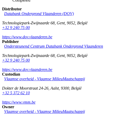
Completed
Distributor
Databank Ondergrond Vlaanderen (DOV)
Technologiepark-Zwijnaarde 68
,
Gent
,
9052
,
België
+32 9 240 75 00
https://www.dov.vlaanderen.be
Publisher
Ondersteunend Centrum Databank Ondergrond Vlaanderen
Technologiepark-Zwijnaarde 68
,
Gent
,
9052
,
België
+32 9 240 75 00
https://www.dov.vlaanderen.be
Custodian
Vlaamse overheid - Vlaamse MilieuMaatschappij
Dokter de Moorstraat 24-26
,
Aalst
,
9300
,
België
+32 5 372 62 10
https://www.vmm.be
Owner
Vlaamse overheid - Vlaamse MilieuMaatschappij