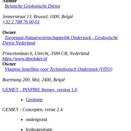
Author
Belgische Geologische Dienst
Jennerstraat 13
,
Brussel
,
1000
,
België
+32 2 788 76 00-01
Owner
Toegepast-Natuurwetenschappelijk Onderzoek - Geologische
Dienst Nederland
Princetonlaan 6
,
Utrecht
,
3584 CB
,
Nederland
https://www.dinoloket.nl
Owner
Vlaamse Instelling voor Technologisch Onderzoek (VITO)
Boeretang 200
,
Mol
,
2400
,
België
GEMET - INSPIRE themes, version 1.0
Geologie
GEMET - Concepten, versie 2.4
ondergrond
hydrogeologie