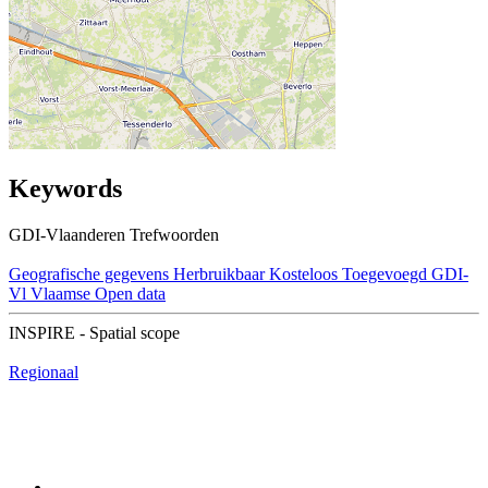
Keywords
GDI-Vlaanderen Trefwoorden
Geografische gegevens
Herbruikbaar
Kosteloos
Toegevoegd GDI-
Vl
Vlaamse Open data
INSPIRE - Spatial scope
Regionaal