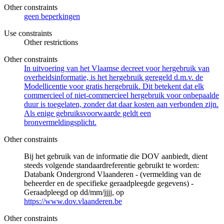
Other constraints
geen beperkingen
Use constraints
Other restrictions
Other constraints
In uitvoering van het Vlaamse decreet voor hergebruik van
overheidsinformatie, is het hergebruik geregeld d.m.v. de
Modellicentie voor gratis hergebruik. Dit betekent dat elk
commercieel of niet-commercieel hergebruik voor onbepaalde
duur is toegelaten, zonder dat daar kosten aan verbonden zijn.
Als enige gebruiksvoorwaarde geldt een
bronvermeldingsplicht.
Other constraints
Bij het gebruik van de informatie die DOV aanbiedt, dient
steeds volgende standaardreferentie gebruikt te worden:
Databank Ondergrond Vlaanderen - (vermelding van de
beheerder en de specifieke geraadpleegde gegevens) -
Geraadpleegd op dd/mm/jjjj, op
https://www.dov.vlaanderen.be
Other constraints