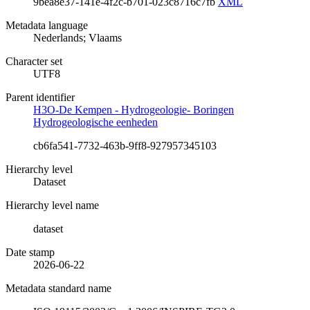
9bea8e37-141e-4f2c-b701-023c8716c7fb
XML
Metadata language
Nederlands; Vlaams
Character set
UTF8
Parent identifier
H3O-De Kempen - Hydrogeologie- Boringen
Hydrogeologische eenheden
cb6fa541-7732-463b-9ff8-927957345103
Hierarchy level
Dataset
Hierarchy level name
dataset
Date stamp
2026-06-22
Metadata standard name