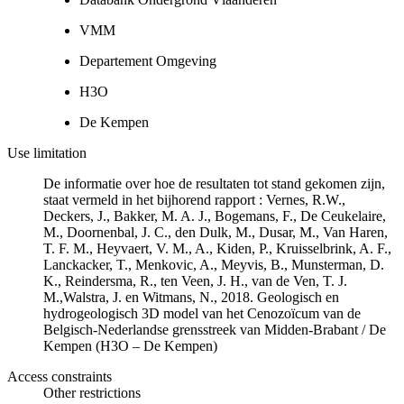
VMM
Departement Omgeving
H3O
De Kempen
Use limitation
De informatie over hoe de resultaten tot stand gekomen zijn,
staat vermeld in het bijhorend rapport : Vernes, R.W.,
Deckers, J., Bakker, M. A. J., Bogemans, F., De Ceukelaire,
M., Doornenbal, J. C., den Dulk, M., Dusar, M., Van Haren,
T. F. M., Heyvaert, V. M., A., Kiden, P., Kruisselbrink, A. F.,
Lanckacker, T., Menkovic, A., Meyvis, B., Munsterman, D.
K., Reindersma, R., ten Veen, J. H., van de Ven, T. J.
M.,Walstra, J. en Witmans, N., 2018. Geologisch en
hydrogeologisch 3D model van het Cenozoïcum van de
Belgisch-Nederlandse grensstreek van Midden-Brabant / De
Kempen (H3O – De Kempen)
Access constraints
Other restrictions