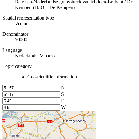
Belgisch-Nederlandse grensstreek van Midden-Brabant / De
Kempen (H3O – De Kempen)
Spatial representation type
Vector
Denominator
50000
Language
Nederlands; Vlaams
Topic category
Geoscientific information
N
S
E
W