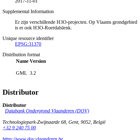
2017-11-01
Supplemental Information
Er zijn verschillende H3O-projecten. Op Vlaams grondgebied
is er ook H3O-Roerdalslenk.
Unique resource identifier
EPSG:31370
Distribution format
Name
Version
GML
3.2
Distributor
Distributor
Databank Ondergrond Vlaanderen (DOV)
Technologiepark-Zwijnaarde 68
,
Gent
,
9052
,
België
+32 9 240 75 00
https://www.dov.vlaanderen.be