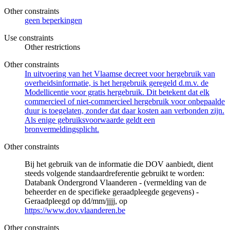
Other constraints
geen beperkingen
Use constraints
Other restrictions
Other constraints
In uitvoering van het Vlaamse decreet voor hergebruik van
overheidsinformatie, is het hergebruik geregeld d.m.v. de
Modellicentie voor gratis hergebruik. Dit betekent dat elk
commercieel of niet-commercieel hergebruik voor onbepaalde
duur is toegelaten, zonder dat daar kosten aan verbonden zijn.
Als enige gebruiksvoorwaarde geldt een
bronvermeldingsplicht.
Other constraints
Bij het gebruik van de informatie die DOV aanbiedt, dient
steeds volgende standaardreferentie gebruikt te worden:
Databank Ondergrond Vlaanderen - (vermelding van de
beheerder en de specifieke geraadpleegde gegevens) -
Geraadpleegd op dd/mm/jjjj, op
https://www.dov.vlaanderen.be
Other constraints