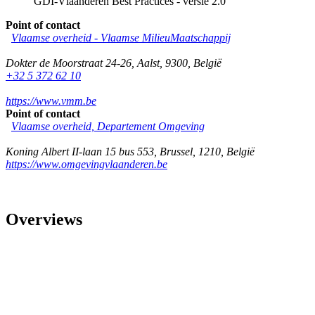
GDI-Vlaanderen Best Practices - versie 2.0
Point of contact
Vlaamse overheid - Vlaamse MilieuMaatschappij
Dokter de Moorstraat 24-26
,
Aalst
,
9300
,
België
+32 5 372 62 10
https://www.vmm.be
Point of contact
Vlaamse overheid, Departement Omgeving
Koning Albert II-laan 15 bus 553
,
Brussel
,
1210
,
België
https://www.omgevingvlaanderen.be
Overviews