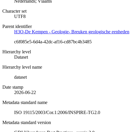
Nederlands; Vlaams
Character set
UTF8
Parent identifier
H3O-De Kempen - Geologie- Breuken geologische eenheden
c6f085e5-6d4a-42dc-af16-cd87bc4b3485
Hierarchy level
Dataset
Hierarchy level name
dataset
Date stamp
2026-06-22
Metadata standard name
ISO 19115/2003/Cor.1:2006/INSPIRE-TG2.0
Metadata standard version