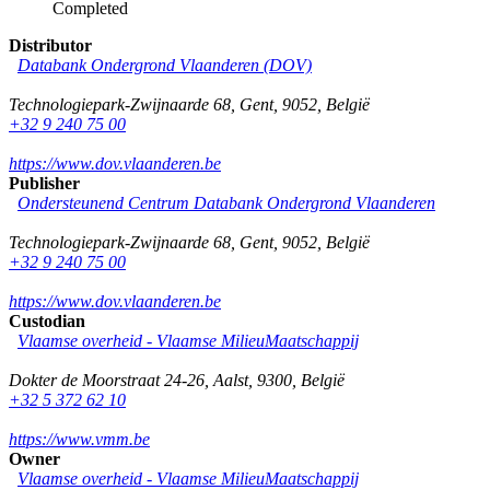
Completed
Distributor
Databank Ondergrond Vlaanderen (DOV)
Technologiepark-Zwijnaarde 68
,
Gent
,
9052
,
België
+32 9 240 75 00
https://www.dov.vlaanderen.be
Publisher
Ondersteunend Centrum Databank Ondergrond Vlaanderen
Technologiepark-Zwijnaarde 68
,
Gent
,
9052
,
België
+32 9 240 75 00
https://www.dov.vlaanderen.be
Custodian
Vlaamse overheid - Vlaamse MilieuMaatschappij
Dokter de Moorstraat 24-26
,
Aalst
,
9300
,
België
+32 5 372 62 10
https://www.vmm.be
Owner
Vlaamse overheid - Vlaamse MilieuMaatschappij