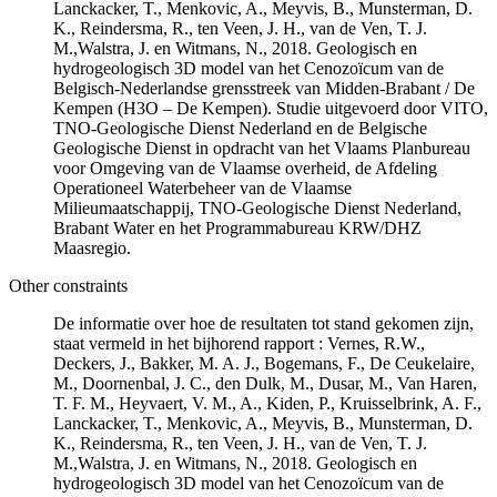
Lanckacker, T., Menkovic, A., Meyvis, B., Munsterman, D.
K., Reindersma, R., ten Veen, J. H., van de Ven, T. J.
M.,Walstra, J. en Witmans, N., 2018. Geologisch en
hydrogeologisch 3D model van het Cenozoïcum van de
Belgisch-Nederlandse grensstreek van Midden-Brabant / De
Kempen (H3O – De Kempen). Studie uitgevoerd door VITO,
TNO-Geologische Dienst Nederland en de Belgische
Geologische Dienst in opdracht van het Vlaams Planbureau
voor Omgeving van de Vlaamse overheid, de Afdeling
Operationeel Waterbeheer van de Vlaamse
Milieumaatschappij, TNO-Geologische Dienst Nederland,
Brabant Water en het Programmabureau KRW/DHZ
Maasregio.
Other constraints
De informatie over hoe de resultaten tot stand gekomen zijn,
staat vermeld in het bijhorend rapport : Vernes, R.W.,
Deckers, J., Bakker, M. A. J., Bogemans, F., De Ceukelaire,
M., Doornenbal, J. C., den Dulk, M., Dusar, M., Van Haren,
T. F. M., Heyvaert, V. M., A., Kiden, P., Kruisselbrink, A. F.,
Lanckacker, T., Menkovic, A., Meyvis, B., Munsterman, D.
K., Reindersma, R., ten Veen, J. H., van de Ven, T. J.
M.,Walstra, J. en Witmans, N., 2018. Geologisch en
hydrogeologisch 3D model van het Cenozoïcum van de