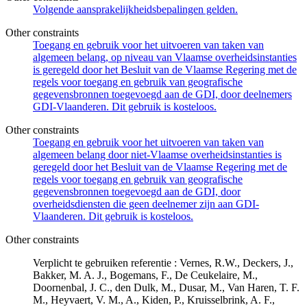
Volgende aansprakelijkheidsbepalingen gelden.
Other constraints
Toegang en gebruik voor het uitvoeren van taken van
algemeen belang, op niveau van Vlaamse overheidsinstanties
is geregeld door het Besluit van de Vlaamse Regering met de
regels voor toegang en gebruik van geografische
gegevensbronnen toegevoegd aan de GDI, door deelnemers
GDI-Vlaanderen. Dit gebruik is kosteloos.
Other constraints
Toegang en gebruik voor het uitvoeren van taken van
algemeen belang door niet-Vlaamse overheidsinstanties is
geregeld door het Besluit van de Vlaamse Regering met de
regels voor toegang en gebruik van geografische
gegevensbronnen toegevoegd aan de GDI, door
overheidsdiensten die geen deelnemer zijn aan GDI-
Vlaanderen. Dit gebruik is kosteloos.
Other constraints
Verplicht te gebruiken referentie : Vernes, R.W., Deckers, J.,
Bakker, M. A. J., Bogemans, F., De Ceukelaire, M.,
Doornenbal, J. C., den Dulk, M., Dusar, M., Van Haren, T. F.
M., Heyvaert, V. M., A., Kiden, P., Kruisselbrink, A. F.,