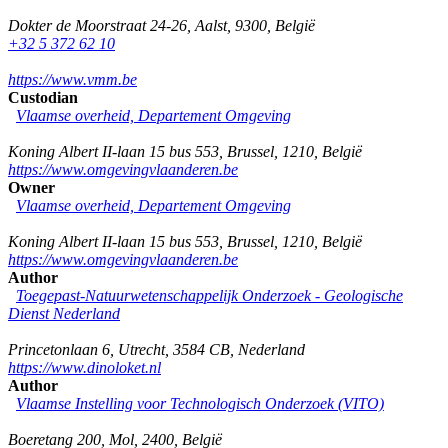
Dokter de Moorstraat 24-26
,
Aalst
,
9300
,
België
+32 5 372 62 10
https://www.vmm.be
Custodian
Vlaamse overheid, Departement Omgeving
Koning Albert II-laan 15 bus 553
,
Brussel
,
1210
,
België
https://www.omgevingvlaanderen.be
Owner
Vlaamse overheid, Departement Omgeving
Koning Albert II-laan 15 bus 553
,
Brussel
,
1210
,
België
https://www.omgevingvlaanderen.be
Author
Toegepast-Natuurwetenschappelijk Onderzoek - Geologische
Dienst Nederland
Princetonlaan 6
,
Utrecht
,
3584 CB
,
Nederland
https://www.dinoloket.nl
Author
Vlaamse Instelling voor Technologisch Onderzoek (VITO)
Boeretang 200
,
Mol
,
2400
,
België