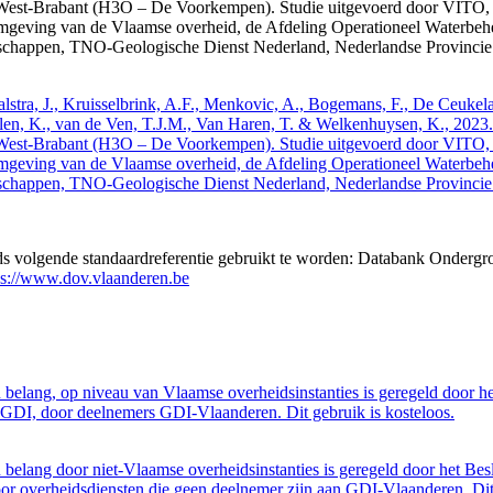
West-Brabant (H3O – De Voorkempen). Studie uitgevoerd door VITO,
mgeving van de Vlaamse overheid, de Afdeling Operationeel Waterbeh
enschappen, TNO-Geologische Dienst Nederland, Nederlandse Provinci
 Walstra, J., Kruisselbrink, A.F., Menkovic, A., Bogemans, F., De Ceuk
len, K., van de Ven, T.J.M., Van Haren, T. & Welkenhuysen, K., 202
West-Brabant (H3O – De Voorkempen). Studie uitgevoerd door VITO,
mgeving van de Vlaamse overheid, de Afdeling Operationeel Waterbeh
enschappen, TNO-Geologische Dienst Nederland, Nederlandse Provinci
eds volgende standaardreferentie gebruikt te worden: Databank Ondergr
ps://www.dov.vlaanderen.be
belang, op niveau van Vlaamse overheidsinstanties is geregeld door h
GDI, door deelnemers GDI-Vlaanderen. Dit gebruik is kosteloos.
belang door niet-Vlaamse overheidsinstanties is geregeld door het Bes
 overheidsdiensten die geen deelnemer zijn aan GDI-Vlaanderen. Dit 