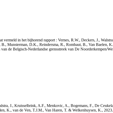
aat vermeld in het bijhorend rapport : Vernes, R.W., Deckers, J., Walstr
, B., Munsterman, D.K., Reindersma, R., Rombaut, B., Van Baelen, K.
m van de Belgisch-Nederlandse grensstreek van De Noorderkempen/W
 Walstra, J., Kruisselbrink, A.F., Menkovic, A., Bogemans, F., De Ceuk
len, K., van de Ven, T.J.M., Van Haren, T. & Welkenhuysen, K., 202