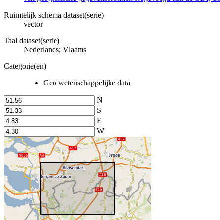
Ruimtelijk schema dataset(serie)
vector
Taal dataset(serie)
Nederlands; Vlaams
Categorie(en)
Geo wetenschappelijke data
N
S
E
W