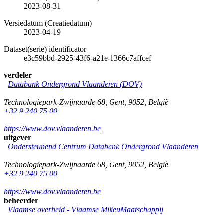
2023-08-31
Versiedatum (Creatiedatum)
2023-04-19
Dataset(serie) identificator
e3c59bbd-2925-43f6-a21e-1366c7affcef
verdeler
Databank Ondergrond Vlaanderen (DOV)
Technologiepark-Zwijnaarde 68
,
Gent
,
9052
,
België
+32 9 240 75 00
https://www.dov.vlaanderen.be
uitgever
Ondersteunend Centrum Databank Ondergrond Vlaanderen
Technologiepark-Zwijnaarde 68
,
Gent
,
9052
,
België
+32 9 240 75 00
https://www.dov.vlaanderen.be
beheerder
Vlaamse overheid - Vlaamse MilieuMaatschappij