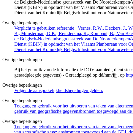
de Belgisch-Nederlandse grensstreek van De Noorderkempen/
Dienst (KBIN) in opdracht van het Vlaams Planbureau voor O
Dienst van het Koninklijk Belgisch Instituut voor Natuurwet
Overige beperkingen
Verplicht te gebruiken referentie : Vernes, R.W., Deckers, J.,
B., Munsterman, D.K., Reindersma, R., Rombaut, B., Van Bae
de Belgisch-Nederlandse grensstreek van De Noorderkempen/
Dienst (KBIN) in opdracht van het Vlaams Planbureau voor O
Dienst van het Koninklijk Belgisch Instituut voor Natuurwet
Overige beperkingen
Bij het gebruik van de informatie die DOV aanbiedt, dient ste
geraadpleegde gegevens) - Geraadpleegd op dd/mm/jjjj, op
htt
Overige beperkingen
Volgende aansprakelijkheidsbepalingen gelden.
Overige beperkingen
Toegang en gebruik voor het uitvoeren van taken van algemeen 
gebruik van geografische gegevensbronnen toegevoegd aan de 
Overige beperkingen
Toegang en gebruik voor het uitvoeren van taken van algemeen 
van geografische gegevensbronnen toegevoegd aan de GDI, door