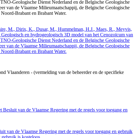
 TNO-Geologische Dienst Nederland en de Belgische Geologische
eer van de Vlaamse Milieumaatschappij, de Belgische Geologische
e Noord-Brabant en Brabant Water.
elaire, M., Dirix, K., Dusar, M., Hummelman, H.J., Maes, R., Meyvis,
3. Geologisch en hydrogeologisch 3D model van het Cenozoïcum van
 TNO-Geologische Dienst Nederland en de Belgische Geologische
eer van de Vlaamse Milieumaatschappij, de Belgische Geologische
e Noord-Brabant en Brabant Water.
ond Vlaanderen - (vermelding van de beheerder en de specifieke
et Besluit van de Vlaamse Regering met de regels voor toegang en
luit van de Vlaamse Regering met de regels voor toegang en gebruik
gebruik is kosteloos.