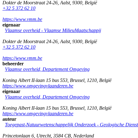
Dokter de Moorstraat 24-26
,
Aalst
,
9300
,
België
+32 5 372 62 10
https://www.vmm.be
eigenaar
Vlaamse overheid - Vlaamse MilieuMaatschappij
Dokter de Moorstraat 24-26
,
Aalst
,
9300
,
België
+32 5 372 62 10
https://www.vmm.be
beheerder
Vlaamse overheid, Departement Omgeving
Koning Albert II-laan 15 bus 553
,
Brussel
,
1210
,
België
https://www.omgevingvlaanderen.be
eigenaar
Vlaamse overheid, Departement Omgeving
Koning Albert II-laan 15 bus 553
,
Brussel
,
1210
,
België
https://www.omgevingvlaanderen.be
auteur
Toegepast-Natuurwetenschappelijk Onderzoek - Geologische Diens
Princetonlaan 6
,
Utrecht
,
3584 CB
,
Nederland