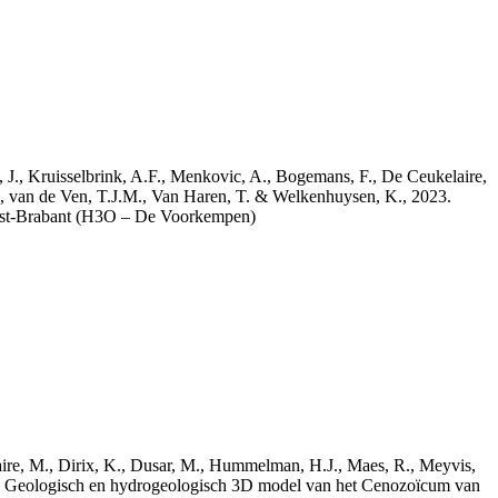
a, J., Kruisselbrink, A.F., Menkovic, A., Bogemans, F., De Ceukelaire,
, van de Ven, T.J.M., Van Haren, T. & Welkenhuysen, K., 2023.
est-Brabant (H3O – De Voorkempen)
elaire, M., Dirix, K., Dusar, M., Hummelman, H.J., Maes, R., Meyvis,
3. Geologisch en hydrogeologisch 3D model van het Cenozoïcum van