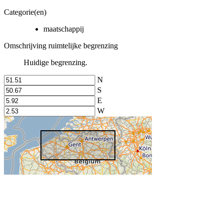
Categorie(en)
maatschappij
Omschrijving ruimtelijke begrenzing
Huidige begrenzing.
N
S
E
W