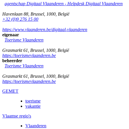
agentschap Digitaal Vlaanderen -
Helpdesk Digitaal Vlaanderen
Havenlaan 88
,
Brussel
,
1000
,
België
+32 (0)9 276 15 00
https://www.vlaanderen.be/digitaal-vlaanderen
eigenaar
Toerisme Vlaanderen
Grasmarkt 61
,
Brussel
,
1000
,
België
https://toerismevlaanderen.be
beheerder
Toerisme Vlaanderen
Grasmarkt 61
,
Brussel
,
1000
,
België
https://toerismevlaanderen.be
GEMET
toerisme
vakantie
Vlaamse regio's
Vlaanderen