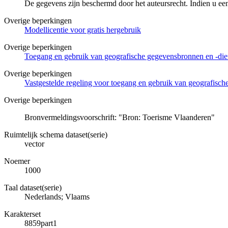
De gegevens zijn beschermd door het auteursrecht. Indien u ee
Overige beperkingen
Modellicentie voor gratis hergebruik
Overige beperkingen
Toegang en gebruik van geografische gegevensbronnen en -di
Overige beperkingen
Vastgestelde regeling voor toegang en gebruik van geografisc
Overige beperkingen
Bronvermeldingsvoorschrift: "Bron: Toerisme Vlaanderen"
Ruimtelijk schema dataset(serie)
vector
Noemer
1000
Taal dataset(serie)
Nederlands; Vlaams
Karakterset
8859part1