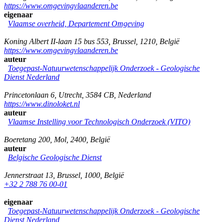
https://www.omgevingvlaanderen.be
eigenaar
Vlaamse overheid, Departement Omgeving
Koning Albert II-laan 15 bus 553
,
Brussel
,
1210
,
België
https://www.omgevingvlaanderen.be
auteur
Toegepast-Natuurwetenschappelijk Onderzoek - Geologische
Dienst Nederland
Princetonlaan 6
,
Utrecht
,
3584 CB
,
Nederland
https://www.dinoloket.nl
auteur
Vlaamse Instelling voor Technologisch Onderzoek (VITO)
Boeretang 200
,
Mol
,
2400
,
België
auteur
Belgische Geologische Dienst
Jennerstraat 13
,
Brussel
,
1000
,
België
+32 2 788 76 00-01
eigenaar
Toegepast-Natuurwetenschappelijk Onderzoek - Geologische
Dienst Nederland