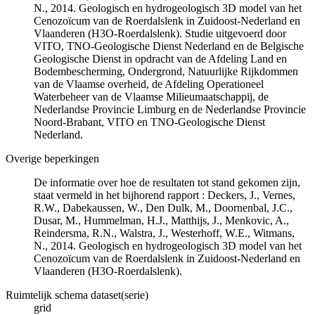
N., 2014. Geologisch en hydrogeologisch 3D model van het
Cenozoïcum van de Roerdalslenk in Zuidoost-Nederland en
Vlaanderen (H3O-Roerdalslenk). Studie uitgevoerd door
VITO, TNO-Geologische Dienst Nederland en de Belgische
Geologische Dienst in opdracht van de Afdeling Land en
Bodembescherming, Ondergrond, Natuurlijke Rijkdommen
van de Vlaamse overheid, de Afdeling Operationeel
Waterbeheer van de Vlaamse Milieumaatschappij, de
Nederlandse Provincie Limburg en de Nederlandse Provincie
Noord-Brabant, VITO en TNO-Geologische Dienst
Nederland.
Overige beperkingen
De informatie over hoe de resultaten tot stand gekomen zijn,
staat vermeld in het bijhorend rapport : Deckers, J., Vernes,
R.W., Dabekaussen, W., Den Dulk, M., Doornenbal, J.C.,
Dusar, M., Hummelman, H.J., Matthijs, J., Menkovic, A.,
Reindersma, R.N., Walstra, J., Westerhoff, W.E., Witmans,
N., 2014. Geologisch en hydrogeologisch 3D model van het
Cenozoïcum van de Roerdalslenk in Zuidoost-Nederland en
Vlaanderen (H3O-Roerdalslenk).
Ruimtelijk schema dataset(serie)
grid