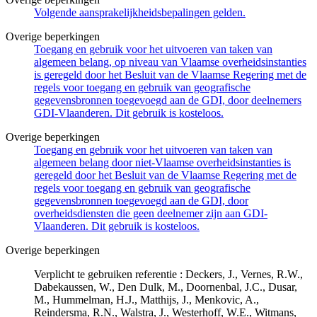
Volgende aansprakelijkheidsbepalingen gelden.
Overige beperkingen
Toegang en gebruik voor het uitvoeren van taken van
algemeen belang, op niveau van Vlaamse overheidsinstanties
is geregeld door het Besluit van de Vlaamse Regering met de
regels voor toegang en gebruik van geografische
gegevensbronnen toegevoegd aan de GDI, door deelnemers
GDI-Vlaanderen. Dit gebruik is kosteloos.
Overige beperkingen
Toegang en gebruik voor het uitvoeren van taken van
algemeen belang door niet-Vlaamse overheidsinstanties is
geregeld door het Besluit van de Vlaamse Regering met de
regels voor toegang en gebruik van geografische
gegevensbronnen toegevoegd aan de GDI, door
overheidsdiensten die geen deelnemer zijn aan GDI-
Vlaanderen. Dit gebruik is kosteloos.
Overige beperkingen
Verplicht te gebruiken referentie : Deckers, J., Vernes, R.W.,
Dabekaussen, W., Den Dulk, M., Doornenbal, J.C., Dusar,
M., Hummelman, H.J., Matthijs, J., Menkovic, A.,
Reindersma, R.N., Walstra, J., Westerhoff, W.E., Witmans,