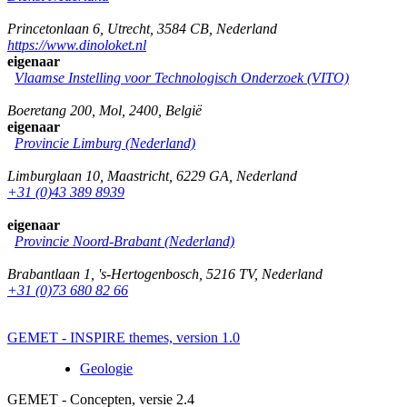
Princetonlaan 6
,
Utrecht
,
3584 CB
,
Nederland
https://www.dinoloket.nl
eigenaar
Vlaamse Instelling voor Technologisch Onderzoek (VITO)
Boeretang 200
,
Mol
,
2400
,
België
eigenaar
Provincie Limburg (Nederland)
Limburglaan 10
,
Maastricht
,
6229 GA
,
Nederland
+31 (0)43 389 8939
eigenaar
Provincie Noord-Brabant (Nederland)
Brabantlaan 1
,
's-Hertogenbosch
,
5216 TV
,
Nederland
+31 (0)73 680 82 66
GEMET - INSPIRE themes, version 1.0
Geologie
GEMET - Concepten, versie 2.4