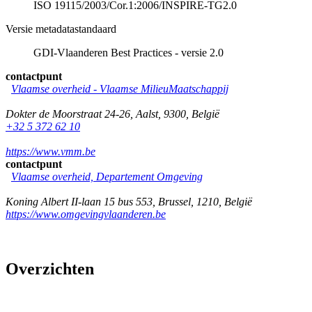
ISO 19115/2003/Cor.1:2006/INSPIRE-TG2.0
Versie metadatastandaard
GDI-Vlaanderen Best Practices - versie 2.0
contactpunt
Vlaamse overheid - Vlaamse MilieuMaatschappij
Dokter de Moorstraat 24-26
,
Aalst
,
9300
,
België
+32 5 372 62 10
https://www.vmm.be
contactpunt
Vlaamse overheid, Departement Omgeving
Koning Albert II-laan 15 bus 553
,
Brussel
,
1210
,
België
https://www.omgevingvlaanderen.be
Overzichten