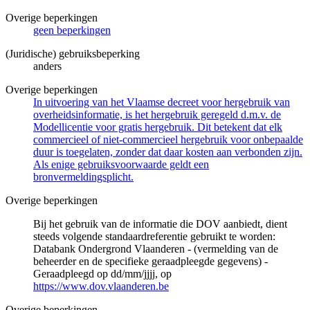
Overige beperkingen
geen beperkingen
(Juridische) gebruiksbeperking
anders
Overige beperkingen
In uitvoering van het Vlaamse decreet voor hergebruik van
overheidsinformatie, is het hergebruik geregeld d.m.v. de
Modellicentie voor gratis hergebruik. Dit betekent dat elk
commercieel of niet-commercieel hergebruik voor onbepaalde
duur is toegelaten, zonder dat daar kosten aan verbonden zijn.
Als enige gebruiksvoorwaarde geldt een
bronvermeldingsplicht.
Overige beperkingen
Bij het gebruik van de informatie die DOV aanbiedt, dient
steeds volgende standaardreferentie gebruikt te worden:
Databank Ondergrond Vlaanderen - (vermelding van de
beheerder en de specifieke geraadpleegde gegevens) -
Geraadpleegd op dd/mm/jjjj, op
https://www.dov.vlaanderen.be
Overige beperkingen