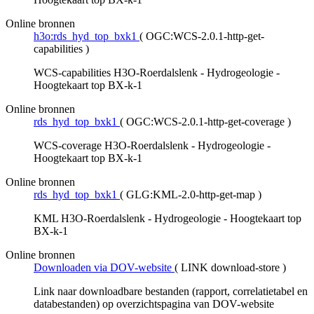
Online bronnen
h3o:rds_hyd_top_bxk1
(
OGC:WCS-2.0.1-http-get-
capabilities
)
WCS-capabilities H3O-Roerdalslenk - Hydrogeologie -
Hoogtekaart top BX-k-1
Online bronnen
rds_hyd_top_bxk1
(
OGC:WCS-2.0.1-http-get-coverage
)
WCS-coverage H3O-Roerdalslenk - Hydrogeologie -
Hoogtekaart top BX-k-1
Online bronnen
rds_hyd_top_bxk1
(
GLG:KML-2.0-http-get-map
)
KML H3O-Roerdalslenk - Hydrogeologie - Hoogtekaart top
BX-k-1
Online bronnen
Downloaden via DOV-website
(
LINK download-store
)
Link naar downloadbare bestanden (rapport, correlatietabel en
databestanden) op overzichtspagina van DOV-website