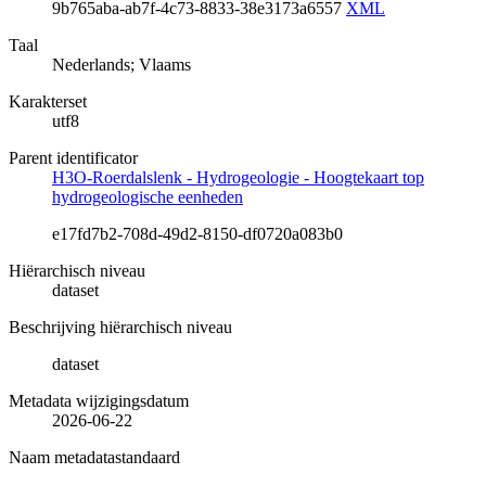
9b765aba-ab7f-4c73-8833-38e3173a6557
XML
Taal
Nederlands; Vlaams
Karakterset
utf8
Parent identificator
H3O-Roerdalslenk - Hydrogeologie - Hoogtekaart top
hydrogeologische eenheden
e17fd7b2-708d-49d2-8150-df0720a083b0
Hiërarchisch niveau
dataset
Beschrijving hiërarchisch niveau
dataset
Metadata wijzigingsdatum
2026-06-22
Naam metadatastandaard