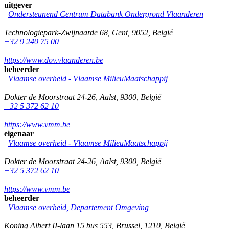
uitgever
Ondersteunend Centrum Databank Ondergrond Vlaanderen
Technologiepark-Zwijnaarde 68
,
Gent
,
9052
,
België
+32 9 240 75 00
https://www.dov.vlaanderen.be
beheerder
Vlaamse overheid - Vlaamse MilieuMaatschappij
Dokter de Moorstraat 24-26
,
Aalst
,
9300
,
België
+32 5 372 62 10
https://www.vmm.be
eigenaar
Vlaamse overheid - Vlaamse MilieuMaatschappij
Dokter de Moorstraat 24-26
,
Aalst
,
9300
,
België
+32 5 372 62 10
https://www.vmm.be
beheerder
Vlaamse overheid, Departement Omgeving
Koning Albert II-laan 15 bus 553
,
Brussel
,
1210
,
België