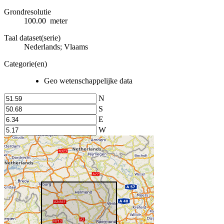
Grondresolutie
100.00 meter
Taal dataset(serie)
Nederlands; Vlaams
Categorie(en)
Geo wetenschappelijke data
N
S
E
W