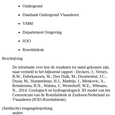
Ondergrond
Databank Ondergrond Vlaanderen
VMM
Departement Omgeving
H3O
Roerdalslenk
Beschrijving
De informatie over hoe de resultaten tot stand gekomen zijn,
staat vermeld in het bijhorend rapport : Deckers, J., Vernes,
R.W., Dabekaussen, W., Den Dulk, M., Doornenbal, J.C.,
Dusar, M., Hummelman, H.J., Matthijs, J., Menkovic, A.,
Reindersma, R.N., Walstra, J., Westerhoff, W.E., Witmans,
N., 2014. Geologisch en hydrogeologisch 3D model van het
Cenozoïcum van de Roerdalslenk in Zuidoost-Nederland en
Vlaanderen (H3O-Roerdalslenk).
(Juridische) toegangsbeperking
anders