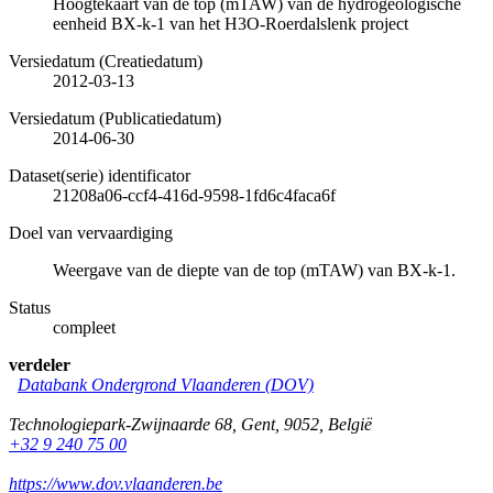
Hoogtekaart van de top (mTAW) van de hydrogeologische
eenheid BX-k-1 van het H3O-Roerdalslenk project
Versiedatum (Creatiedatum)
2012-03-13
Versiedatum (Publicatiedatum)
2014-06-30
Dataset(serie) identificator
21208a06-ccf4-416d-9598-1fd6c4faca6f
Doel van vervaardiging
Weergave van de diepte van de top (mTAW) van BX-k-1.
Status
compleet
verdeler
Databank Ondergrond Vlaanderen (DOV)
Technologiepark-Zwijnaarde 68
,
Gent
,
9052
,
België
+32 9 240 75 00
https://www.dov.vlaanderen.be