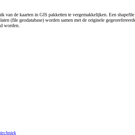
uik van de kaarten in GIS pakketten te vergemakkelijken. Een shapefile
platen (file geodatabase) worden samen met de originele gegeorefereer
gd worden.
techniek