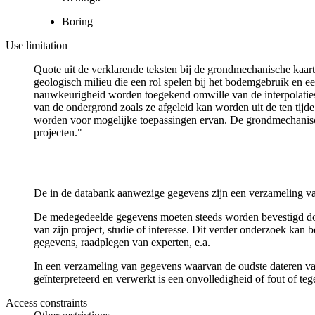
Boring
Use limitation
Quote uit de verklarende teksten bij de grondmechanische ka
geologisch milieu die een rol spelen bij het bodemgebruik en
nauwkeurigheid worden toegekend omwille van de interpolaties
van de ondergrond zoals ze afgeleid kan worden uit de ten tijd
worden voor mogelijke toepassingen ervan. De grondmechanisch
projecten."
De in de databank aanwezige gegevens zijn een verzameling va
De medegedeelde gegevens moeten steeds worden bevestigd door 
van zijn project, studie of interesse. Dit verder onderzoek ka
gegevens, raadplegen van experten, e.a.
In een verzameling van gegevens waarvan de oudste dateren van
geïnterpreteerd en verwerkt is een onvolledigheid of fout of te
Access constraints