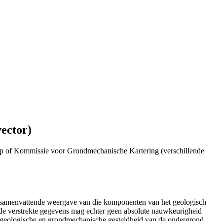
vector)
p of Kommissie voor Grondmechanische Kartering (verschillende
n samenvattende weergave van die komponenten van het geologisch
de verstrekte gegevens mag echter geen absolute nauwkeurigheid
e geologische en grondmechanische gesteldheid van de ondergrond