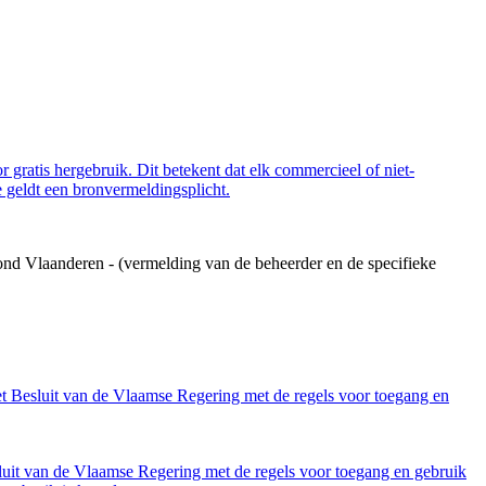
 gratis hergebruik. Dit betekent dat elk commercieel of niet-
 geldt een bronvermeldingsplicht.
ond Vlaanderen - (vermelding van de beheerder en de specifieke
et Besluit van de Vlaamse Regering met de regels voor toegang en
luit van de Vlaamse Regering met de regels voor toegang en gebruik