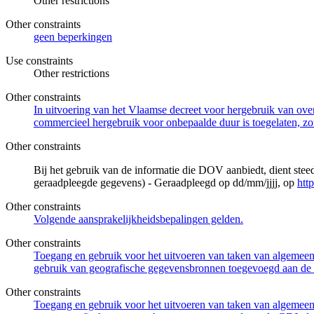
Other restrictions
Other constraints
geen beperkingen
Use constraints
Other restrictions
Other constraints
In uitvoering van het Vlaamse decreet voor hergebruik van overh
commercieel hergebruik voor onbepaalde duur is toegelaten, zo
Other constraints
Bij het gebruik van de informatie die DOV aanbiedt, dient ste
geraadpleegde gegevens) - Geraadpleegd op dd/mm/jjjj, op
htt
Other constraints
Volgende aansprakelijkheidsbepalingen gelden.
Other constraints
Toegang en gebruik voor het uitvoeren van taken van algemeen 
gebruik van geografische gegevensbronnen toegevoegd aan de 
Other constraints
Toegang en gebruik voor het uitvoeren van taken van algemeen 