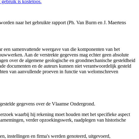
gebruik is kosteloos.
e worden naar het gebruikte rapport (Ph. Van Burm en J. Maertens
aar een samenvattende weergave van die komponenten van het
 bouwwerken. Aan de verstrekte gegevens mag echter geen absolute
tingen over de algemene geologische en grondmechanische gesteldheid
ende documenten en de auteurs kunnen niet verantwoordelijk gesteld
chten van aanvullende proeven in functie van welomschreven
r gestelde gegevens over de Vlaamse Ondergrond.
erzoek waarbij hij rekening moet houden met het specifieke aspect
 waarnemingen, verder opzoekingswerk, raadplegen van historische
, instellingen en firma's werden genoteerd, uitgevoerd,