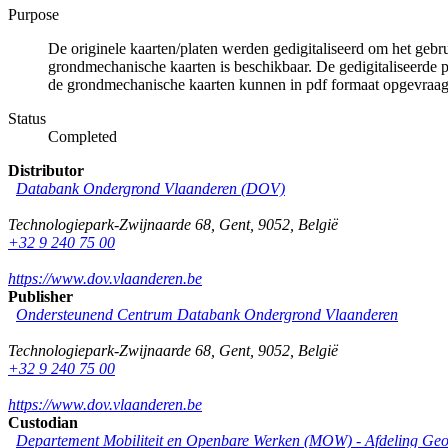
Purpose
De originele kaarten/platen werden gedigitaliseerd om het gebr
grondmechanische kaarten is beschikbaar. De gedigitaliseerde 
de grondmechanische kaarten kunnen in pdf formaat opgevraa
Status
Completed
Distributor
Databank Ondergrond Vlaanderen (DOV)
Technologiepark-Zwijnaarde 68
,
Gent
,
9052
,
België
+32 9 240 75 00
https://www.dov.vlaanderen.be
Publisher
Ondersteunend Centrum Databank Ondergrond Vlaanderen
Technologiepark-Zwijnaarde 68
,
Gent
,
9052
,
België
+32 9 240 75 00
https://www.dov.vlaanderen.be
Custodian
Departement Mobiliteit en Openbare Werken (MOW) - Afdeling Geo