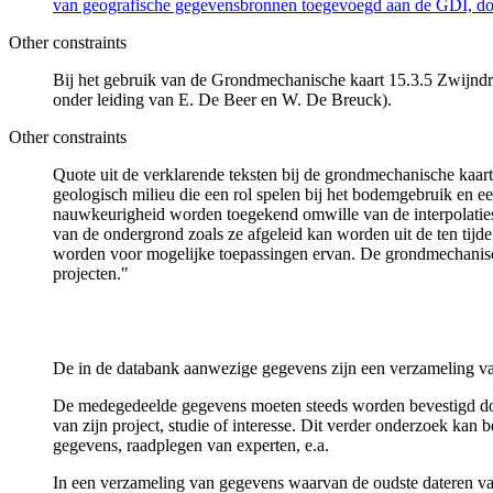
van geografische gegevensbronnen toegevoegd aan de GDI, door
Other constraints
Bij het gebruik van de Grondmechanische kaart 15.3.5 Zwijndrec
onder leiding van E. De Beer en W. De Breuck).
Other constraints
Quote uit de verklarende teksten bij de grondmechanische ka
geologisch milieu die een rol spelen bij het bodemgebruik en
nauwkeurigheid worden toegekend omwille van de interpolaties
van de ondergrond zoals ze afgeleid kan worden uit de ten tijd
worden voor mogelijke toepassingen ervan. De grondmechanisch
projecten."
De in de databank aanwezige gegevens zijn een verzameling va
De medegedeelde gegevens moeten steeds worden bevestigd door 
van zijn project, studie of interesse. Dit verder onderzoek ka
gegevens, raadplegen van experten, e.a.
In een verzameling van gegevens waarvan de oudste dateren van