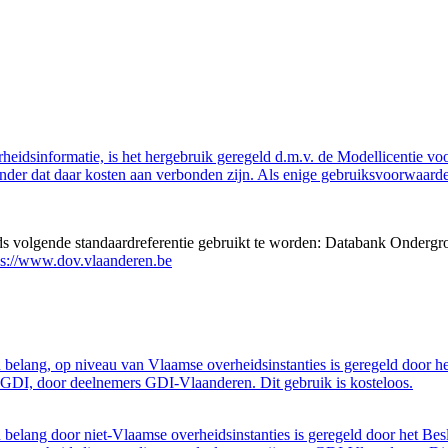
eidsinformatie, is het hergebruik geregeld d.m.v. de Modellicentie voor
nder dat daar kosten aan verbonden zijn. Als enige gebruiksvoorwaarde
eds volgende standaardreferentie gebruikt te worden: Databank Ondergr
ps://www.dov.vlaanderen.be
belang, op niveau van Vlaamse overheidsinstanties is geregeld door h
GDI, door deelnemers GDI-Vlaanderen. Dit gebruik is kosteloos.
belang door niet-Vlaamse overheidsinstanties is geregeld door het Bes