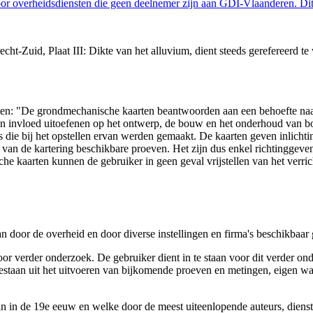
 overheidsdiensten die geen deelnemer zijn aan GDI-Vlaanderen. Dit 
ht-Zuid, Plaat III: Dikte van het alluvium, dient steeds gerefereerd t
arten: "De grondmechanische kaarten beantwoorden aan een behoefte n
 een invloed uitoefenen op het ontwerp, de bouw en het onderhoud van
 die bij het opstellen ervan werden gemaakt. De kaarten geven inlich
e van de kartering beschikbare proeven. Het zijn dus enkel richtinggev
e kaarten kunnen de gebruiker in geen geval vrijstellen van het verri
n door de overheid en door diverse instellingen en firma's beschikbaa
verder onderzoek. De gebruiker dient in te staan voor dit verder ond
n bestaan uit het uitvoeren van bijkomende proeven en metingen, eigen
 in de 19e eeuw en welke door de meest uiteenlopende auteurs, diensten