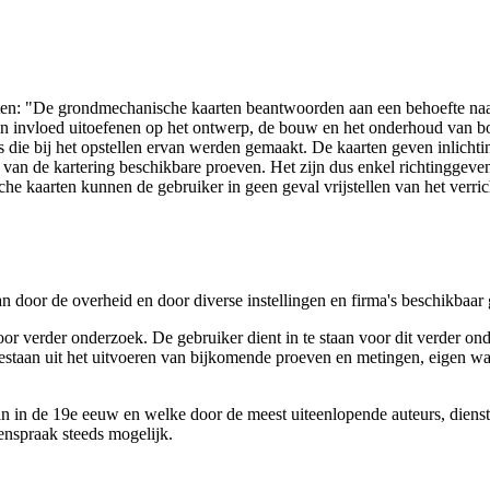
arten: "De grondmechanische kaarten beantwoorden aan een behoefte n
 een invloed uitoefenen op het ontwerp, de bouw en het onderhoud van
 die bij het opstellen ervan werden gemaakt. De kaarten geven inlich
e van de kartering beschikbare proeven. Het zijn dus enkel richtinggev
e kaarten kunnen de gebruiker in geen geval vrijstellen van het verri
n door de overheid en door diverse instellingen en firma's beschikbaa
verder onderzoek. De gebruiker dient in te staan voor dit verder ond
n bestaan uit het uitvoeren van bijkomende proeven en metingen, eigen
 in de 19e eeuw en welke door de meest uiteenlopende auteurs, diensten
genspraak steeds mogelijk.