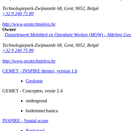
Technologiepark-Zwijnaarde 68
,
Gent
,
9052
,
België
+32 9 240 75 89
http://www.geotechniekvo.be
Owner
Departement Mobiliteit en Openbare Werken (MOW) - Afdeling Geo
Technologiepark-Zwijnaarde 68
,
Gent
,
9052
,
België
+32 9 240 75 89
http://www.geotechniekvo.be
GEMET - INSPIRE themes, version 1.0
Geologie
GEMET - Concepten, versie 2.4
ondergrond
bodemmechanica
INSPIRE - Spatial scope
Regionaal