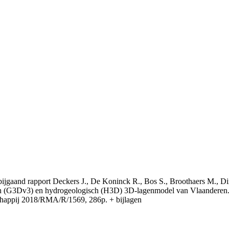
t bijgaand rapport Deckers J., De Koninck R., Bos S., Broothaers M., Di
 (G3Dv3) en hydrogeologisch (H3D) 3D-lagenmodel van Vlaanderen. S
appij 2018/RMA/R/1569, 286p. + bijlagen