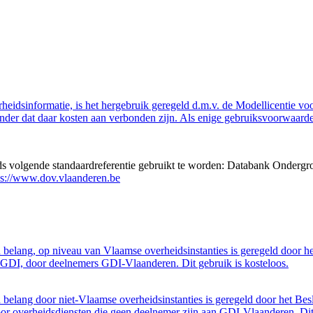
eidsinformatie, is het hergebruik geregeld d.m.v. de Modellicentie voor
nder dat daar kosten aan verbonden zijn. Als enige gebruiksvoorwaarde
eds volgende standaardreferentie gebruikt te worden: Databank Ondergr
ps://www.dov.vlaanderen.be
belang, op niveau van Vlaamse overheidsinstanties is geregeld door h
GDI, door deelnemers GDI-Vlaanderen. Dit gebruik is kosteloos.
belang door niet-Vlaamse overheidsinstanties is geregeld door het Bes
 overheidsdiensten die geen deelnemer zijn aan GDI-Vlaanderen. Dit 