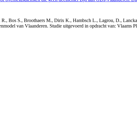
nck R., Bos S., Broothaers M., Dirix K., Hambsch L., Lagrou, D., Lanck
nmodel van Vlaanderen. Studie uitgevoerd in opdracht van: Vlaams