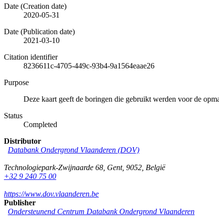
Date (Creation date)
2020-05-31
Date (Publication date)
2021-03-10
Citation identifier
8236611c-4705-449c-93b4-9a1564eaae26
Purpose
Deze kaart geeft de boringen die gebruikt werden voor de opm
Status
Completed
Distributor
Databank Ondergrond Vlaanderen (DOV)
Technologiepark-Zwijnaarde 68
,
Gent
,
9052
,
België
+32 9 240 75 00
https://www.dov.vlaanderen.be
Publisher
Ondersteunend Centrum Databank Ondergrond Vlaanderen