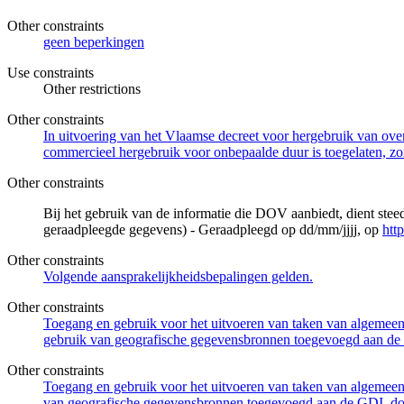
Other constraints
geen beperkingen
Use constraints
Other restrictions
Other constraints
In uitvoering van het Vlaamse decreet voor hergebruik van overh
commercieel hergebruik voor onbepaalde duur is toegelaten, zo
Other constraints
Bij het gebruik van de informatie die DOV aanbiedt, dient ste
geraadpleegde gegevens) - Geraadpleegd op dd/mm/jjjj, op
htt
Other constraints
Volgende aansprakelijkheidsbepalingen gelden.
Other constraints
Toegang en gebruik voor het uitvoeren van taken van algemeen 
gebruik van geografische gegevensbronnen toegevoegd aan de 
Other constraints
Toegang en gebruik voor het uitvoeren van taken van algemeen 
van geografische gegevensbronnen toegevoegd aan de GDI, door