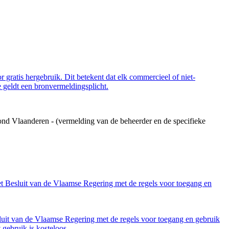
 gratis hergebruik. Dit betekent dat elk commercieel of niet-
 geldt een bronvermeldingsplicht.
ond Vlaanderen - (vermelding van de beheerder en de specifieke
et Besluit van de Vlaamse Regering met de regels voor toegang en
luit van de Vlaamse Regering met de regels voor toegang en gebruik
gebruik is kosteloos.