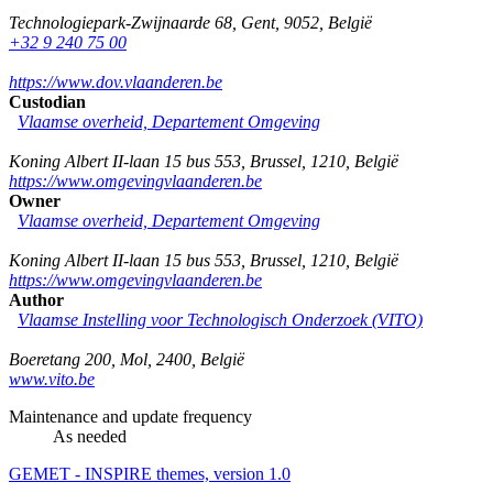
Technologiepark-Zwijnaarde 68
,
Gent
,
9052
,
België
+32 9 240 75 00
https://www.dov.vlaanderen.be
Custodian
Vlaamse overheid, Departement Omgeving
Koning Albert II-laan 15 bus 553
,
Brussel
,
1210
,
België
https://www.omgevingvlaanderen.be
Owner
Vlaamse overheid, Departement Omgeving
Koning Albert II-laan 15 bus 553
,
Brussel
,
1210
,
België
https://www.omgevingvlaanderen.be
Author
Vlaamse Instelling voor Technologisch Onderzoek (VITO)
Boeretang 200
,
Mol
,
2400
,
België
www.vito.be
Maintenance and update frequency
As needed
GEMET - INSPIRE themes, version 1.0