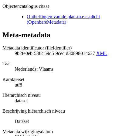
Objectencatalogus citaat
Ontheffingen van de plan-m.e.r.-plicht
(OpenbareMetadata)
Meta-metadata
Metadata identificator (fileIdentifier)
9b2fe0eb-53f2-59d5-9cec-d30898014637
XML
Taal
Nederlands; Vlaams
Karakterset
utf8
Hiërarchisch niveau
dataset
Beschrijving hiërarchisch niveau
Dataset
Metadata wijzigingsdatum