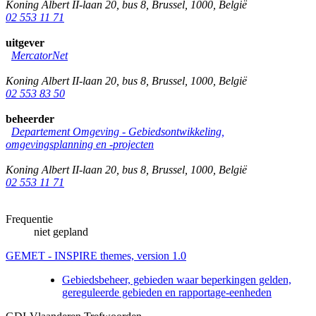
Koning Albert II-laan 20, bus 8
,
Brussel
,
1000
,
België
02 553 11 71
uitgever
MercatorNet
Koning Albert II-laan 20, bus 8
,
Brussel
,
1000
,
België
02 553 83 50
beheerder
Departement Omgeving - Gebiedsontwikkeling,
omgevingsplanning en -projecten
Koning Albert II-laan 20, bus 8
,
Brussel
,
1000
,
België
02 553 11 71
Frequentie
niet gepland
GEMET - INSPIRE themes, version 1.0
Gebiedsbeheer, gebieden waar beperkingen gelden,
gereguleerde gebieden en rapportage-eenheden