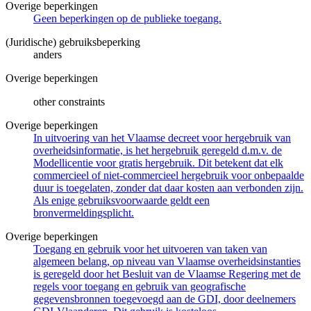
Overige beperkingen
Geen beperkingen op de publieke toegang.
(Juridische) gebruiksbeperking
anders
Overige beperkingen
other constraints
Overige beperkingen
In uitvoering van het Vlaamse decreet voor hergebruik van
overheidsinformatie, is het hergebruik geregeld d.m.v. de
Modellicentie voor gratis hergebruik. Dit betekent dat elk
commercieel of niet-commercieel hergebruik voor onbepaalde
duur is toegelaten, zonder dat daar kosten aan verbonden zijn.
Als enige gebruiksvoorwaarde geldt een
bronvermeldingsplicht.
Overige beperkingen
Toegang en gebruik voor het uitvoeren van taken van
algemeen belang, op niveau van Vlaamse overheidsinstanties
is geregeld door het Besluit van de Vlaamse Regering met de
regels voor toegang en gebruik van geografische
gegevensbronnen toegevoegd aan de GDI, door deelnemers