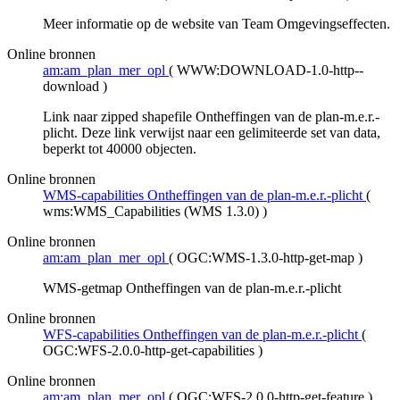
Meer informatie op de website van Team Omgevingseffecten.
Online bronnen
am:am_plan_mer_opl
(
WWW:DOWNLOAD-1.0-http--
download
)
Link naar zipped shapefile Ontheffingen van de plan-m.e.r.-
plicht. Deze link verwijst naar een gelimiteerde set van data,
beperkt tot 40000 objecten.
Online bronnen
WMS-capabilities Ontheffingen van de plan-m.e.r.-plicht
(
wms:WMS_Capabilities (WMS 1.3.0)
)
Online bronnen
am:am_plan_mer_opl
(
OGC:WMS-1.3.0-http-get-map
)
WMS-getmap Ontheffingen van de plan-m.e.r.-plicht
Online bronnen
WFS-capabilities Ontheffingen van de plan-m.e.r.-plicht
(
OGC:WFS-2.0.0-http-get-capabilities
)
Online bronnen
am:am_plan_mer_opl
(
OGC:WFS-2.0.0-http-get-feature
)