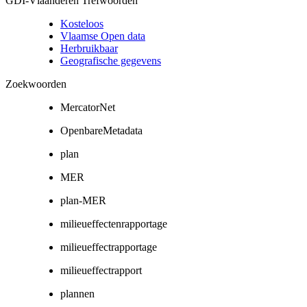
GDI-Vlaanderen Trefwoorden
Kosteloos
Vlaamse Open data
Herbruikbaar
Geografische gegevens
Zoekwoorden
MercatorNet
OpenbareMetadata
plan
MER
plan-MER
milieueffectenrapportage
milieueffectrapportage
milieueffectrapport
plannen