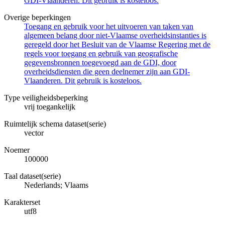
GDI-Vlaanderen. Dit gebruik is kosteloos.
Overige beperkingen
Toegang en gebruik voor het uitvoeren van taken van
algemeen belang door niet-Vlaamse overheidsinstanties is
geregeld door het Besluit van de Vlaamse Regering met de
regels voor toegang en gebruik van geografische
gegevensbronnen toegevoegd aan de GDI, door
overheidsdiensten die geen deelnemer zijn aan GDI-
Vlaanderen. Dit gebruik is kosteloos.
Type veiligheidsbeperking
vrij toegankelijk
Ruimtelijk schema dataset(serie)
vector
Noemer
100000
Taal dataset(serie)
Nederlands; Vlaams
Karakterset
utf8