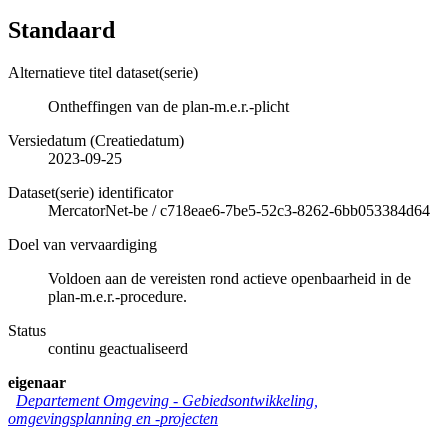
Standaard
Alternatieve titel dataset(serie)
Ontheffingen van de plan-m.e.r.-plicht
Versiedatum (Creatiedatum)
2023-09-25
Dataset(serie) identificator
MercatorNet-be
/
c718eae6-7be5-52c3-8262-6bb053384d64
Doel van vervaardiging
Voldoen aan de vereisten rond actieve openbaarheid in de
plan-m.e.r.-procedure.
Status
continu geactualiseerd
eigenaar
Departement Omgeving - Gebiedsontwikkeling,
omgevingsplanning en -projecten