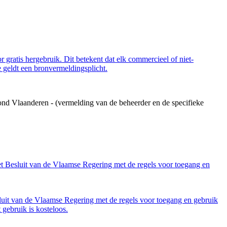
 gratis hergebruik. Dit betekent dat elk commercieel of niet-
 geldt een bronvermeldingsplicht.
ond Vlaanderen - (vermelding van de beheerder en de specifieke
et Besluit van de Vlaamse Regering met de regels voor toegang en
luit van de Vlaamse Regering met de regels voor toegang en gebruik
gebruik is kosteloos.