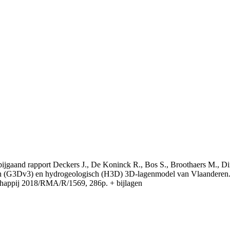
t bijgaand rapport Deckers J., De Koninck R., Bos S., Broothaers M., Di
 (G3Dv3) en hydrogeologisch (H3D) 3D-lagenmodel van Vlaanderen. S
appij 2018/RMA/R/1569, 286p. + bijlagen