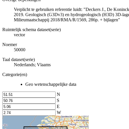
Verplicht te gebruiken referentie luidt: "Deckers J., De Koni
2019. Geologisch (G3Dv3) en hydrogeologisch (H3D) 3D-lage
Milieumaatschappij 2018/RMA/R/1569, 286p. + bijlagen"
Ruimtelijk schema dataset(serie)
vector
Noemer
50000
Taal dataset(serie)
Nederlands; Vlaams
Categorie(en)
Geo wetenschappelijke data
N
S
E
W