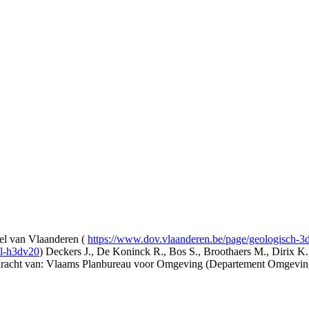
l van Vlaanderen (
https://www.dov.vlaanderen.be/page/geologisch-
el-h3dv20
) Deckers J., De Koninck R., Bos S., Broothaers M., Dirix K.
opdracht van: Vlaams Planbureau voor Omgeving (Departement Omgev