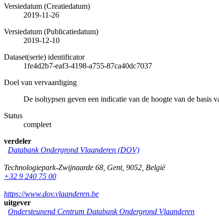
Versiedatum (Creatiedatum)
2019-11-26
Versiedatum (Publicatiedatum)
2019-12-10
Dataset(serie) identificator
1fe4d2b7-eaf3-4198-a755-87ca40dc7037
Doel van vervaardiging
De isohypsen geven een indicatie van de hoogte van de basis v
Status
compleet
verdeler
Databank Ondergrond Vlaanderen (DOV)
Technologiepark-Zwijnaarde 68
,
Gent
,
9052
,
België
+32 9 240 75 00
https://www.dov.vlaanderen.be
uitgever
Ondersteunend Centrum Databank Ondergrond Vlaanderen