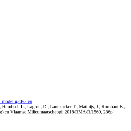
3d-model-g3dv3 en
, Hambsch L., Lagrou, D., Lanckacker T., Matthijs, J., Rombaut B.,
ing) en Vlaamse Milieumaatschappij 2018/RMA/R/1569, 286p +