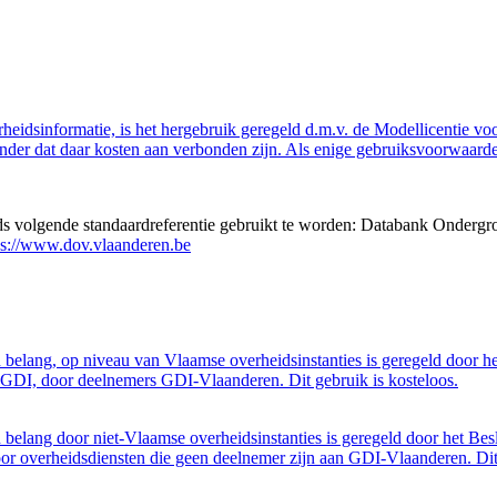
eidsinformatie, is het hergebruik geregeld d.m.v. de Modellicentie voor
nder dat daar kosten aan verbonden zijn. Als enige gebruiksvoorwaarde
eds volgende standaardreferentie gebruikt te worden: Databank Ondergr
ps://www.dov.vlaanderen.be
belang, op niveau van Vlaamse overheidsinstanties is geregeld door h
GDI, door deelnemers GDI-Vlaanderen. Dit gebruik is kosteloos.
belang door niet-Vlaamse overheidsinstanties is geregeld door het Bes
 overheidsdiensten die geen deelnemer zijn aan GDI-Vlaanderen. Dit 