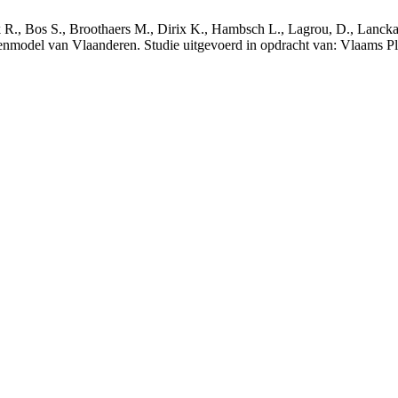
nck R., Bos S., Broothaers M., Dirix K., Hambsch L., Lagrou, D., Lanck
nmodel van Vlaanderen. Studie uitgevoerd in opdracht van: Vlaams