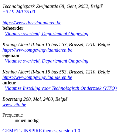
Technologiepark-Zwijnaarde 68
,
Gent
,
9052
,
België
+32 9 240 75 00
https://www.dov.vlaanderen.be
beheerder
Vlaamse overheid, Departement Omgeving
Koning Albert II-laan 15 bus 553
,
Brussel
,
1210
,
België
https://www.omgevingvlaanderen.be
eigenaar
Vlaamse overheid, Departement Omgeving
Koning Albert II-laan 15 bus 553
,
Brussel
,
1210
,
België
https://www.omgevingvlaanderen.be
auteur
Vlaamse Instelling voor Technologisch Onderzoek (VITO)
Boeretang 200
,
Mol
,
2400
,
België
www.vito.be
Frequentie
indien nodig
GEMET - INSPIRE themes, version 1.0