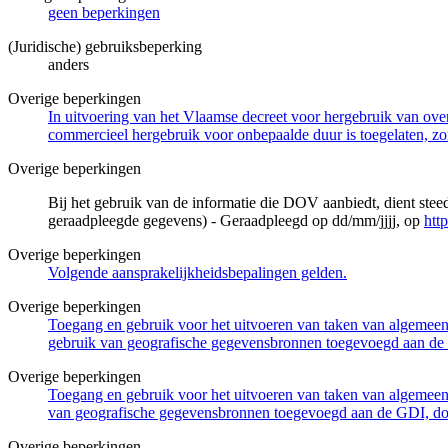
geen beperkingen
(Juridische) gebruiksbeperking
anders
Overige beperkingen
In uitvoering van het Vlaamse decreet voor hergebruik van overh
commercieel hergebruik voor onbepaalde duur is toegelaten, zo
Overige beperkingen
Bij het gebruik van de informatie die DOV aanbiedt, dient ste
geraadpleegde gegevens) - Geraadpleegd op dd/mm/jjjj, op
htt
Overige beperkingen
Volgende aansprakelijkheidsbepalingen gelden.
Overige beperkingen
Toegang en gebruik voor het uitvoeren van taken van algemeen 
gebruik van geografische gegevensbronnen toegevoegd aan de 
Overige beperkingen
Toegang en gebruik voor het uitvoeren van taken van algemeen 
van geografische gegevensbronnen toegevoegd aan de GDI, door
Overige beperkingen