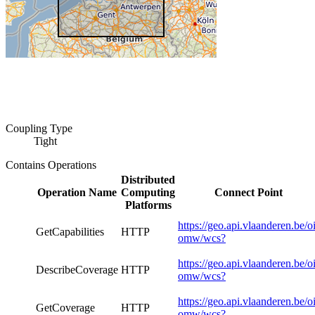
Coupling Type
Tight
Contains Operations
Distributed
Operation Name
Computing
Connect Point
Platforms
https://geo.api.vlaanderen.be/oi
GetCapabilities
HTTP
omw/wcs?
https://geo.api.vlaanderen.be/oi
DescribeCoverage
HTTP
omw/wcs?
https://geo.api.vlaanderen.be/oi
GetCoverage
HTTP
omw/wcs?