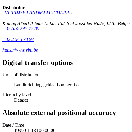
Distributor
VLAAMSE LANDMAATSCHAPPIJ
Koning Albert II-laan 15 bus 152
,
Sint-Joost-ten-Node
,
1210
,
België
+32 (0)2 543 72 00
+32 2 543 73 97
https://www.vlm.be
Digital transfer options
Units of distribution
Landinrichtingsgebied Lampernisse
Hierarchy level
Dataset
Absolute external positional accuracy
Date / Time
1999-01-13T00:00:00