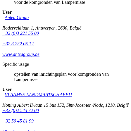
voor de komgronden van Lampernisse
User
Antea Group
Roderveldlaan 1
,
Antwerpen
,
2600
,
België
+32 (0)3 221 55 00
+32 3 232 05 12
www.anteagroup.be
Specific usage
opstellen van inrichtingsplan voor komgronden van
Lampernisse
User
VLAAMSE LANDMAATSCHAPPIJ
Koning Albert II-laan 15 bus 152
,
Sint-Joost-ten-Node
,
1210
,
België
+32 (0)2 543 72 00
+32 50 45 81 99