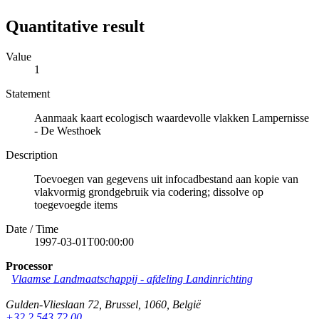
Quantitative result
Value
1
Statement
Aanmaak kaart ecologisch waardevolle vlakken Lampernisse
- De Westhoek
Description
Toevoegen van gegevens uit infocadbestand aan kopie van
vlakvormig grondgebruik via codering; dissolve op
toegevoegde items
Date / Time
1997-03-01T00:00:00
Processor
Vlaamse Landmaatschappij - afdeling Landinrichting
Gulden-Vlieslaan 72
,
Brussel
,
1060
,
België
+32 2 543 72 00