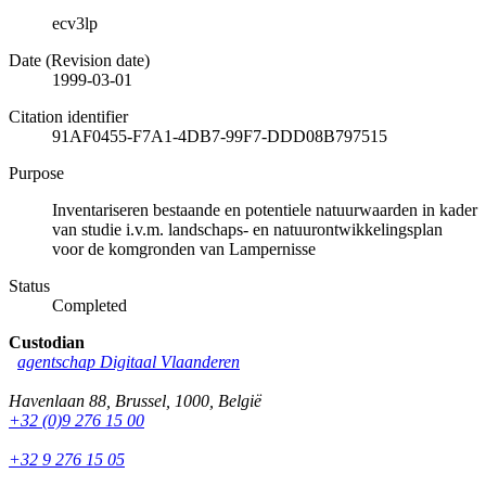
ecv3lp
Date (Revision date)
1999-03-01
Citation identifier
91AF0455-F7A1-4DB7-99F7-DDD08B797515
Purpose
Inventariseren bestaande en potentiele natuurwaarden in kader
van studie i.v.m. landschaps- en natuurontwikkelingsplan
voor de komgronden van Lampernisse
Status
Completed
Custodian
agentschap Digitaal Vlaanderen
Havenlaan 88
,
Brussel
,
1000
,
België
+32 (0)9 276 15 00
+32 9 276 15 05