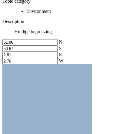
Topic category
Environment
Description
Huidige begrenzing
N
S
E
W