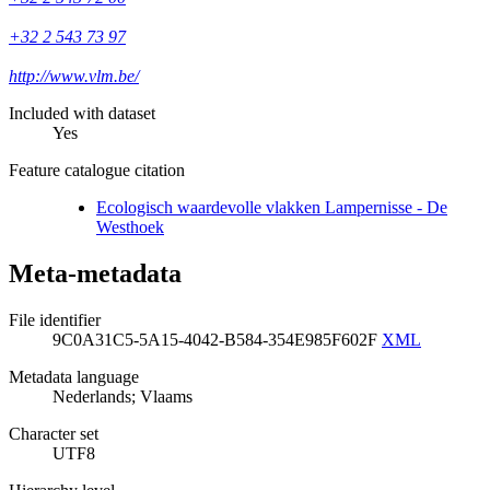
+32 2 543 73 97
http://www.vlm.be/
Included with dataset
Yes
Feature catalogue citation
Ecologisch waardevolle vlakken Lampernisse - De
Westhoek
Meta-metadata
File identifier
9C0A31C5-5A15-4042-B584-354E985F602F
XML
Metadata language
Nederlands; Vlaams
Character set
UTF8