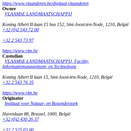
https://www.vlaanderen.be/digitaal-vlaanderen
Owner
VLAAMSE LANDMAATSCHAPPIJ
Koning Albert II-laan 15 bus 152
,
Sint-Joost-ten-Node
,
1210
,
België
+32 (0)2 543 72 00
+32 2 543 73 97
https://www.vlm.be
Custodian
VLAAMSE LANDMAATSCHAPPIJ, Facility,
Informatiemanagement- en Technologie
Koning Albert II laan 15
,
Sint-Joost-ten-Node
,
1210
,
België
+32 2 543 76 35
https://www.vlm.be
Originator
Instituut voor Natuur- en Bosonderzoek
Havenlaan 88
,
Brussel
,
1000
,
België
+32 (0)2 430 26 37
+32 2 525 03 00