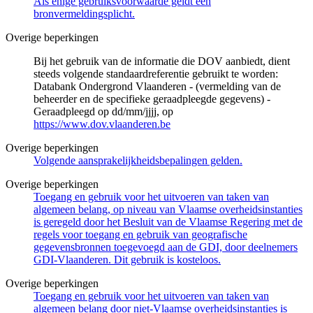
Als enige gebruiksvoorwaarde geldt een
bronvermeldingsplicht.
Overige beperkingen
Bij het gebruik van de informatie die DOV aanbiedt, dient
steeds volgende standaardreferentie gebruikt te worden:
Databank Ondergrond Vlaanderen - (vermelding van de
beheerder en de specifieke geraadpleegde gegevens) -
Geraadpleegd op dd/mm/jjjj, op
https://www.dov.vlaanderen.be
Overige beperkingen
Volgende aansprakelijkheidsbepalingen gelden.
Overige beperkingen
Toegang en gebruik voor het uitvoeren van taken van
algemeen belang, op niveau van Vlaamse overheidsinstanties
is geregeld door het Besluit van de Vlaamse Regering met de
regels voor toegang en gebruik van geografische
gegevensbronnen toegevoegd aan de GDI, door deelnemers
GDI-Vlaanderen. Dit gebruik is kosteloos.
Overige beperkingen
Toegang en gebruik voor het uitvoeren van taken van
algemeen belang door niet-Vlaamse overheidsinstanties is