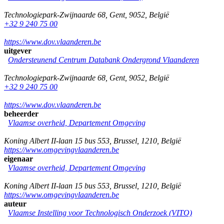
Technologiepark-Zwijnaarde 68
,
Gent
,
9052
,
België
+32 9 240 75 00
https://www.dov.vlaanderen.be
uitgever
Ondersteunend Centrum Databank Ondergrond Vlaanderen
Technologiepark-Zwijnaarde 68
,
Gent
,
9052
,
België
+32 9 240 75 00
https://www.dov.vlaanderen.be
beheerder
Vlaamse overheid, Departement Omgeving
Koning Albert II-laan 15 bus 553
,
Brussel
,
1210
,
België
https://www.omgevingvlaanderen.be
eigenaar
Vlaamse overheid, Departement Omgeving
Koning Albert II-laan 15 bus 553
,
Brussel
,
1210
,
België
https://www.omgevingvlaanderen.be
auteur
Vlaamse Instelling voor Technologisch Onderzoek (VITO)