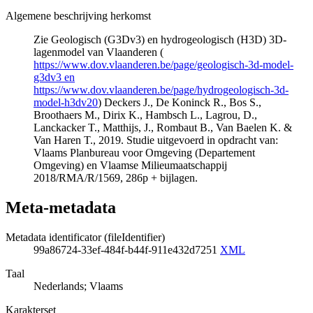
Algemene beschrijving herkomst
Zie Geologisch (G3Dv3) en hydrogeologisch (H3D) 3D-
lagenmodel van Vlaanderen (
https://www.dov.vlaanderen.be/page/geologisch-3d-model-
g3dv3 en
https://www.dov.vlaanderen.be/page/hydrogeologisch-3d-
model-h3dv20
) Deckers J., De Koninck R., Bos S.,
Broothaers M., Dirix K., Hambsch L., Lagrou, D.,
Lanckacker T., Matthijs, J., Rombaut B., Van Baelen K. &
Van Haren T., 2019. Studie uitgevoerd in opdracht van:
Vlaams Planbureau voor Omgeving (Departement
Omgeving) en Vlaamse Milieumaatschappij
2018/RMA/R/1569, 286p + bijlagen.
Meta-metadata
Metadata identificator (fileIdentifier)
99a86724-33ef-484f-b44f-911e432d7251
XML
Taal
Nederlands; Vlaams
Karakterset