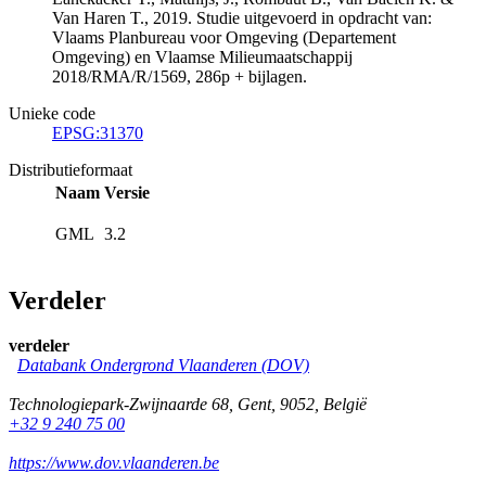
Van Haren T., 2019. Studie uitgevoerd in opdracht van:
Vlaams Planbureau voor Omgeving (Departement
Omgeving) en Vlaamse Milieumaatschappij
2018/RMA/R/1569, 286p + bijlagen.
Unieke code
EPSG:31370
Distributieformaat
Naam
Versie
GML
3.2
Verdeler
verdeler
Databank Ondergrond Vlaanderen (DOV)
Technologiepark-Zwijnaarde 68
,
Gent
,
9052
,
België
+32 9 240 75 00
https://www.dov.vlaanderen.be