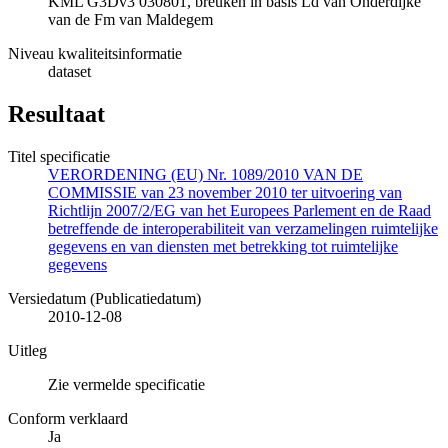
KML G3Dv3 030801, breuken in basis Ld van Onderdijke
van de Fm van Maldegem
Niveau kwaliteitsinformatie
dataset
Resultaat
Titel specificatie
VERORDENING (EU) Nr. 1089/2010 VAN DE
COMMISSIE van 23 november 2010 ter uitvoering van
Richtlijn 2007/2/EG van het Europees Parlement en de Raad
betreffende de interoperabiliteit van verzamelingen ruimtelijke
gegevens en van diensten met betrekking tot ruimtelijke
gegevens
Versiedatum (Publicatiedatum)
2010-12-08
Uitleg
Zie vermelde specificatie
Conform verklaard
Ja