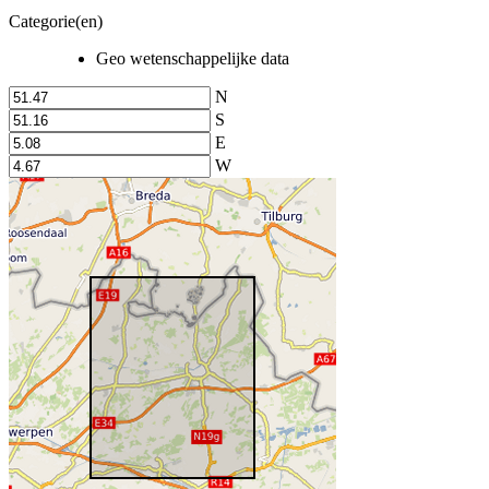
Categorie(en)
Geo wetenschappelijke data
N
S
E
W