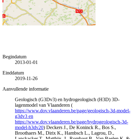
Begindatum
2013-01-01
Einddatum
2019-11-26
Aanvullende informatie
Geologisch (G3Dv3) en hydrogeologisch (H3D) 3D-
lagenmodel van Vlaanderen (
https://www.dov.vlaanderen.be/page/geologisch-3d-model-
g3dv3 en
https://www.dov.vlaanderen.be/page/hydrogeologisch-3d-
model-h3dv20
) Deckers J., De Koninck R., Bos S.,
Broothaers M., Dirix K., Hambsch L., Lagrou, D.,
Lanckacker T., Matthijs, J., Rombaut B., Van Baelen K. &