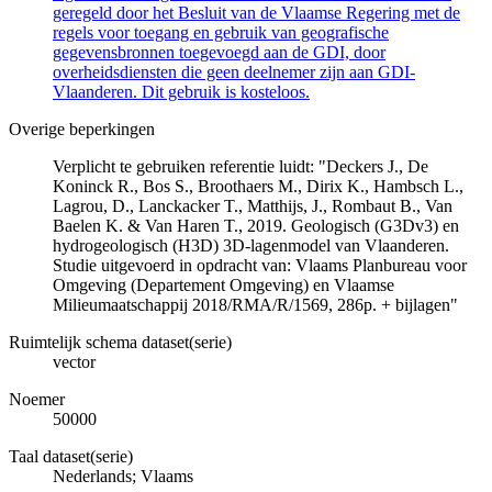
geregeld door het Besluit van de Vlaamse Regering met de
regels voor toegang en gebruik van geografische
gegevensbronnen toegevoegd aan de GDI, door
overheidsdiensten die geen deelnemer zijn aan GDI-
Vlaanderen. Dit gebruik is kosteloos.
Overige beperkingen
Verplicht te gebruiken referentie luidt: "Deckers J., De
Koninck R., Bos S., Broothaers M., Dirix K., Hambsch L.,
Lagrou, D., Lanckacker T., Matthijs, J., Rombaut B., Van
Baelen K. & Van Haren T., 2019. Geologisch (G3Dv3) en
hydrogeologisch (H3D) 3D-lagenmodel van Vlaanderen.
Studie uitgevoerd in opdracht van: Vlaams Planbureau voor
Omgeving (Departement Omgeving) en Vlaamse
Milieumaatschappij 2018/RMA/R/1569, 286p. + bijlagen"
Ruimtelijk schema dataset(serie)
vector
Noemer
50000
Taal dataset(serie)
Nederlands; Vlaams