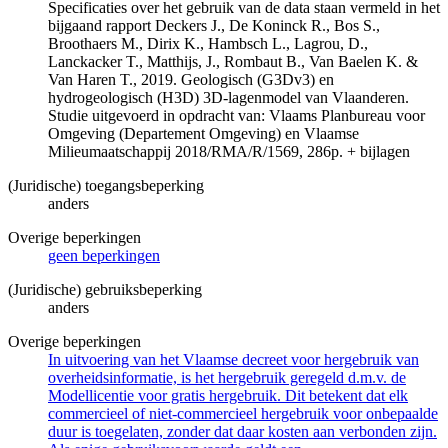
Specificaties over het gebruik van de data staan vermeld in het
bijgaand rapport Deckers J., De Koninck R., Bos S.,
Broothaers M., Dirix K., Hambsch L., Lagrou, D.,
Lanckacker T., Matthijs, J., Rombaut B., Van Baelen K. &
Van Haren T., 2019. Geologisch (G3Dv3) en
hydrogeologisch (H3D) 3D-lagenmodel van Vlaanderen.
Studie uitgevoerd in opdracht van: Vlaams Planbureau voor
Omgeving (Departement Omgeving) en Vlaamse
Milieumaatschappij 2018/RMA/R/1569, 286p. + bijlagen
(Juridische) toegangsbeperking
anders
Overige beperkingen
geen beperkingen
(Juridische) gebruiksbeperking
anders
Overige beperkingen
In uitvoering van het Vlaamse decreet voor hergebruik van
overheidsinformatie, is het hergebruik geregeld d.m.v. de
Modellicentie voor gratis hergebruik. Dit betekent dat elk
commercieel of niet-commercieel hergebruik voor onbepaalde
duur is toegelaten, zonder dat daar kosten aan verbonden zijn.