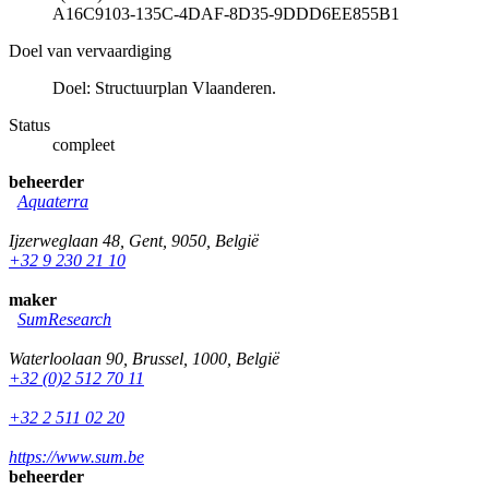
A16C9103-135C-4DAF-8D35-9DDD6EE855B1
Doel van vervaardiging
Doel: Structuurplan Vlaanderen.
Status
compleet
beheerder
Aquaterra
Ijzerweglaan 48
,
Gent
,
9050
,
België
+32 9 230 21 10
maker
SumResearch
Waterloolaan 90
,
Brussel
,
1000
,
België
+32 (0)2 512 70 11
+32 2 511 02 20
https://www.sum.be
beheerder