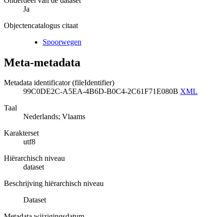
Onderdeel van de dataset
Ja
Objectencatalogus citaat
Spoorwegen
Meta-metadata
Metadata identificator (fileIdentifier)
99C0DE2C-A5EA-4B6D-B0C4-2C61F71E080B
XML
Taal
Nederlands; Vlaams
Karakterset
utf8
Hiërarchisch niveau
dataset
Beschrijving hiërarchisch niveau
Dataset
Metadata wijzigingsdatum