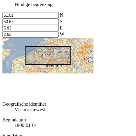
Huidige begrenzing
N
S
E
W
Geografische identifier
Vlaams Gewest
Begindatum
1900-01-01
Einddatum