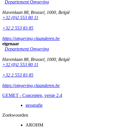
Departement Omgeving
Havenlaan 88
,
Brussel
,
1000
,
België
+32 (0)2 553 80 11
+32 2 553 83 85
https://omgeving.vlaanderen.be
eigenaar
Departement Omgeving
Havenlaan 88
,
Brussel
,
1000
,
België
+32 (0)2 553 80 11
+32 2 553 83 85
https://omgeving.vlaanderen.be
GEMET - Concepten, versie 2.4
geografie
Zoekwoorden
AROHM