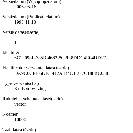
Versiedatum (Wijzigingsdatum)
2006-05-16
Versiedatum (Publicatiedatum)
1998-11-18
Versie dataset(serie)
1
Identifier
6C12098F-785B-4662-8C2F-8DDC4E04DDF7
Identificator verwante dataset(serie)
DA9C6CFF-6DF3-412A-B4C1-247C188BC638
Type verwantschap
Kruis verwijzing
Ruimtelijk schema dataset(serie)
vector
Noemer
10000
Taal dataset(serie)