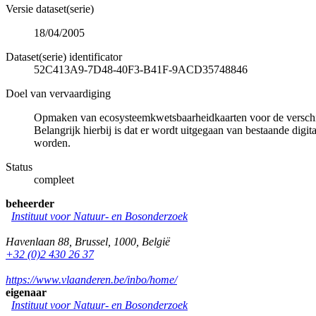
Versie dataset(serie)
18/04/2005
Dataset(serie) identificator
52C413A9-7D48-40F3-B41F-9ACD35748846
Doel van vervaardiging
Opmaken van ecosysteemkwetsbaarheidkaarten voor de verschille
Belangrijk hierbij is dat er wordt uitgegaan van bestaande digi
worden.
Status
compleet
beheerder
Instituut voor Natuur- en Bosonderzoek
Havenlaan 88
,
Brussel
,
1000
,
België
+32 (0)2 430 26 37
https://www.vlaanderen.be/inbo/home/
eigenaar
Instituut voor Natuur- en Bosonderzoek