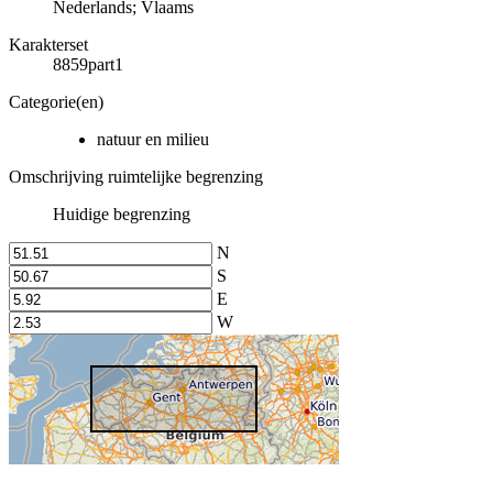
Nederlands; Vlaams
Karakterset
8859part1
Categorie(en)
natuur en milieu
Omschrijving ruimtelijke begrenzing
Huidige begrenzing
N
S
E
W