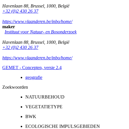
Havenlaan 88
,
Brussel
,
1000
,
België
+32 (0)2 430 26 37
https://www.vlaanderen.be/inbo/home/
maker
Instituut voor Natuur- en Bosonderzoek
Havenlaan 88
,
Brussel
,
1000
,
België
+32 (0)2 430 26 37
https://www.vlaanderen.be/inbo/home/
GEMET - Concepten, versie 2.4
geografie
Zoekwoorden
NATUURBEHOUD
VEGETATIETYPE
BWK
ECOLOGISCHE IMPULSGEBIEDEN