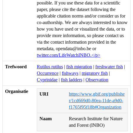
possible. If you use these data for a scientific
paper, please cite the dataset following the
applicable citation norms and/or consider us for
co-authorship. We are always interested to know
how you have used or visualized the data, or to
provide more information, so please contact us
via the contact information provided in the
metadata, opendata@inbo.be or
twitter.com/LifeWatchINBO.</p>
Trefwoord
Rutilus rutilus
|
fish migration
|
freshwater fish
|
Occurrence
|
fishways
|
migratory fish
|
Cyprinidae
|
fish ladders
|
Observation
Organisatie
URI
https://www.gbif.org/publishe
r/1cd669d0-80ea-11de-a9d0-
f1765f95f18b#Organization
Naam
Research Institute for Nature
and Forest (INBO)