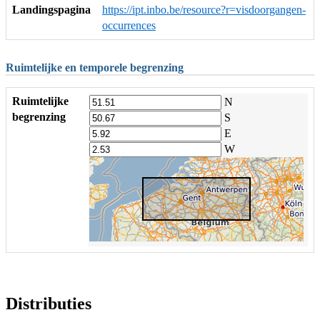
Landingspagina
https://ipt.inbo.be/resource?r=visdoorgangen-
occurrences
Ruimtelijke en temporele begrenzing
Ruimtelijke
N
begrenzing
S
E
W
Distributies