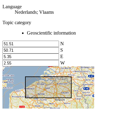
Language
Nederlands; Vlaams
Topic category
Geoscientific information
N
S
E
W