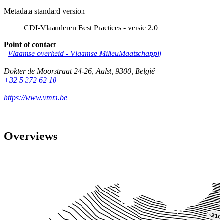
Metadata standard version
GDI-Vlaanderen Best Practices - versie 2.0
Point of contact
Vlaamse overheid - Vlaamse MilieuMaatschappij
Dokter de Moorstraat 24-26
,
Aalst
,
9300
,
België
+32 5 372 62 10
https://www.vmm.be
Overviews