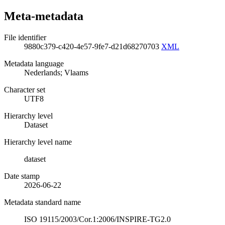
Meta-metadata
File identifier
9880c379-c420-4e57-9fe7-d21d68270703
XML
Metadata language
Nederlands; Vlaams
Character set
UTF8
Hierarchy level
Dataset
Hierarchy level name
dataset
Date stamp
2026-06-22
Metadata standard name
ISO 19115/2003/Cor.1:2006/INSPIRE-TG2.0