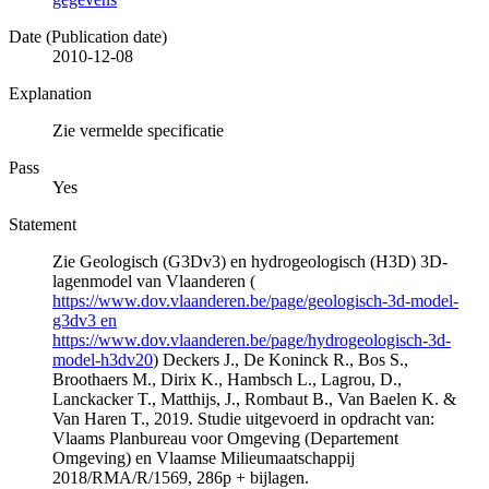
Date (Publication date)
2010-12-08
Explanation
Zie vermelde specificatie
Pass
Yes
Statement
Zie Geologisch (G3Dv3) en hydrogeologisch (H3D) 3D-
lagenmodel van Vlaanderen (
https://www.dov.vlaanderen.be/page/geologisch-3d-model-
g3dv3 en
https://www.dov.vlaanderen.be/page/hydrogeologisch-3d-
model-h3dv20
) Deckers J., De Koninck R., Bos S.,
Broothaers M., Dirix K., Hambsch L., Lagrou, D.,
Lanckacker T., Matthijs, J., Rombaut B., Van Baelen K. &
Van Haren T., 2019. Studie uitgevoerd in opdracht van:
Vlaams Planbureau voor Omgeving (Departement
Omgeving) en Vlaamse Milieumaatschappij
2018/RMA/R/1569, 286p + bijlagen.