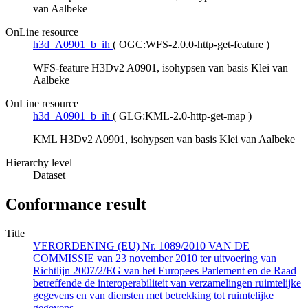
van Aalbeke
OnLine resource
h3d_A0901_b_ih
(
OGC:WFS-2.0.0-http-get-feature
)
WFS-feature H3Dv2 A0901, isohypsen van basis Klei van
Aalbeke
OnLine resource
h3d_A0901_b_ih
(
GLG:KML-2.0-http-get-map
)
KML H3Dv2 A0901, isohypsen van basis Klei van Aalbeke
Hierarchy level
Dataset
Conformance result
Title
VERORDENING (EU) Nr. 1089/2010 VAN DE
COMMISSIE van 23 november 2010 ter uitvoering van
Richtlijn 2007/2/EG van het Europees Parlement en de Raad
betreffende de interoperabiliteit van verzamelingen ruimtelijke
gegevens en van diensten met betrekking tot ruimtelijke
gegevens