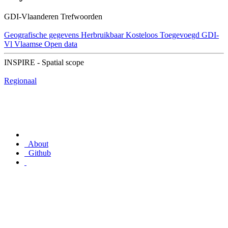
GDI-Vlaanderen Trefwoorden
Geografische gegevens
Herbruikbaar
Kosteloos
Toegevoegd GDI-
Vl
Vlaamse Open data
INSPIRE - Spatial scope
Regionaal
About
Github