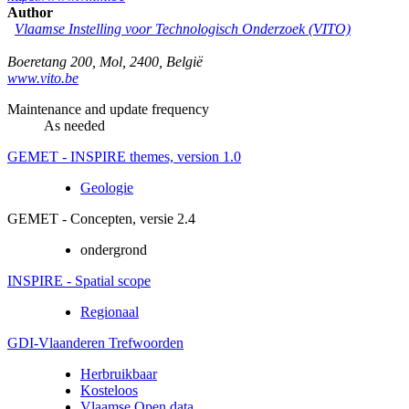
Author
Vlaamse Instelling voor Technologisch Onderzoek (VITO)
Boeretang 200
,
Mol
,
2400
,
België
www.vito.be
Maintenance and update frequency
As needed
GEMET - INSPIRE themes, version 1.0
Geologie
GEMET - Concepten, versie 2.4
ondergrond
INSPIRE - Spatial scope
Regionaal
GDI-Vlaanderen Trefwoorden
Herbruikbaar
Kosteloos
Vlaamse Open data