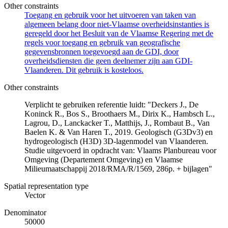
Other constraints
Toegang en gebruik voor het uitvoeren van taken van
algemeen belang door niet-Vlaamse overheidsinstanties is
geregeld door het Besluit van de Vlaamse Regering met de
regels voor toegang en gebruik van geografische
gegevensbronnen toegevoegd aan de GDI, door
overheidsdiensten die geen deelnemer zijn aan GDI-
Vlaanderen. Dit gebruik is kosteloos.
Other constraints
Verplicht te gebruiken referentie luidt: "Deckers J., De
Koninck R., Bos S., Broothaers M., Dirix K., Hambsch L.,
Lagrou, D., Lanckacker T., Matthijs, J., Rombaut B., Van
Baelen K. & Van Haren T., 2019. Geologisch (G3Dv3) en
hydrogeologisch (H3D) 3D-lagenmodel van Vlaanderen.
Studie uitgevoerd in opdracht van: Vlaams Planbureau voor
Omgeving (Departement Omgeving) en Vlaamse
Milieumaatschappij 2018/RMA/R/1569, 286p. + bijlagen"
Spatial representation type
Vector
Denominator
50000