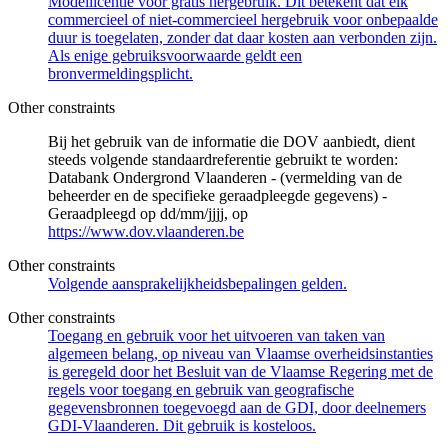
Modellicentie voor gratis hergebruik. Dit betekent dat elk
commercieel of niet-commercieel hergebruik voor onbepaalde
duur is toegelaten, zonder dat daar kosten aan verbonden zijn.
Als enige gebruiksvoorwaarde geldt een
bronvermeldingsplicht.
Other constraints
Bij het gebruik van de informatie die DOV aanbiedt, dient
steeds volgende standaardreferentie gebruikt te worden:
Databank Ondergrond Vlaanderen - (vermelding van de
beheerder en de specifieke geraadpleegde gegevens) -
Geraadpleegd op dd/mm/jjjj, op
https://www.dov.vlaanderen.be
Other constraints
Volgende aansprakelijkheidsbepalingen gelden.
Other constraints
Toegang en gebruik voor het uitvoeren van taken van
algemeen belang, op niveau van Vlaamse overheidsinstanties
is geregeld door het Besluit van de Vlaamse Regering met de
regels voor toegang en gebruik van geografische
gegevensbronnen toegevoegd aan de GDI, door deelnemers
GDI-Vlaanderen. Dit gebruik is kosteloos.