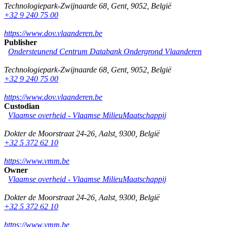
Technologiepark-Zwijnaarde 68
,
Gent
,
9052
,
België
+32 9 240 75 00
https://www.dov.vlaanderen.be
Publisher
Ondersteunend Centrum Databank Ondergrond Vlaanderen
Technologiepark-Zwijnaarde 68
,
Gent
,
9052
,
België
+32 9 240 75 00
https://www.dov.vlaanderen.be
Custodian
Vlaamse overheid - Vlaamse MilieuMaatschappij
Dokter de Moorstraat 24-26
,
Aalst
,
9300
,
België
+32 5 372 62 10
https://www.vmm.be
Owner
Vlaamse overheid - Vlaamse MilieuMaatschappij
Dokter de Moorstraat 24-26
,
Aalst
,
9300
,
België
+32 5 372 62 10
https://www.vmm.be