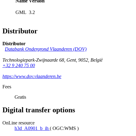
Name
Version
GML
3.2
Distributor
Distributor
Databank Ondergrond Vlaanderen (DOV)
Technologiepark-Zwijnaarde 68
,
Gent
,
9052
,
België
+32 9 240 75 00
https://www.dov.vlaanderen.be
Fees
Gratis
Digital transfer options
OnLine resource
h3d_A0901_b_ih
(
OGC:WMS
)