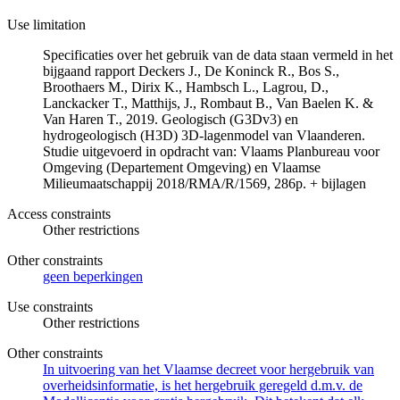
Use limitation
Specificaties over het gebruik van de data staan vermeld in het
bijgaand rapport Deckers J., De Koninck R., Bos S.,
Broothaers M., Dirix K., Hambsch L., Lagrou, D.,
Lanckacker T., Matthijs, J., Rombaut B., Van Baelen K. &
Van Haren T., 2019. Geologisch (G3Dv3) en
hydrogeologisch (H3D) 3D-lagenmodel van Vlaanderen.
Studie uitgevoerd in opdracht van: Vlaams Planbureau voor
Omgeving (Departement Omgeving) en Vlaamse
Milieumaatschappij 2018/RMA/R/1569, 286p. + bijlagen
Access constraints
Other restrictions
Other constraints
geen beperkingen
Use constraints
Other restrictions
Other constraints
In uitvoering van het Vlaamse decreet voor hergebruik van
overheidsinformatie, is het hergebruik geregeld d.m.v. de