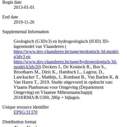
Begin date
2013-01-01
End date
2019-11-26
Supplemental Information
Geologisch (G3Dv3) en hydrogeologisch (H3D) 3D-
lagenmodel van Vlaanderen (
https://www.dov.vlaanderen.be/page/geologisch-3d-model-
g3dv3 en
https://www.dov.vlaanderen.be/page/hydrogeologisch-3d-
model-h3dv20
) Deckers J., De Koninck R., Bos S.,
Broothaers M., Dirix K., Hambsch L., Lagrou, D.,
Lanckacker T., Matthijs, J., Rombaut B., Van Baelen K. &
Van Haren T., 2019. Studie uitgevoerd in opdracht van:
Vlaams Planbureau voor Omgeving (Departement
Omgeving) en Vlaamse Milieumaatschappij
2018/RMA/R/1569, 286p + bijlagen.
Unique resource identifier
EPSG:31370
Distribution format