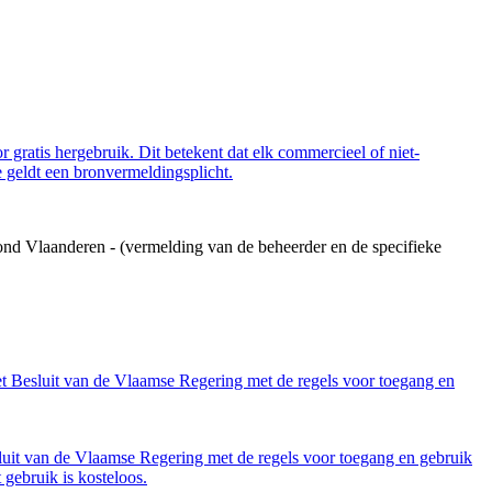
 gratis hergebruik. Dit betekent dat elk commercieel of niet-
 geldt een bronvermeldingsplicht.
ond Vlaanderen - (vermelding van de beheerder en de specifieke
et Besluit van de Vlaamse Regering met de regels voor toegang en
luit van de Vlaamse Regering met de regels voor toegang en gebruik
gebruik is kosteloos.