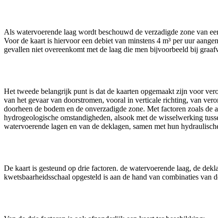
Als watervoerende laag wordt beschouwd de verzadigde zone van een f
Voor de kaart is hiervoor een debiet van minstens 4 m³ per uur aangeno
gevallen niet overeenkomt met de laag die men bijvoorbeeld bij graafw
Het tweede belangrijk punt is dat de kaarten opgemaakt zijn voor ver
van het gevaar van doorstromen, vooral in verticale richting, van ver
doorheen de bodem en de onverzadigde zone. Met factoren zoals de aa
hydrogeologische omstandigheden, alsook met de wisselwerking tussen
watervoerende lagen en van de deklagen, samen met hun hydraulische 
De kaart is gesteund op drie factoren. de watervoerende laag, de dekl
kwetsbaarheidsschaal opgesteld is aan de hand van combinaties van de