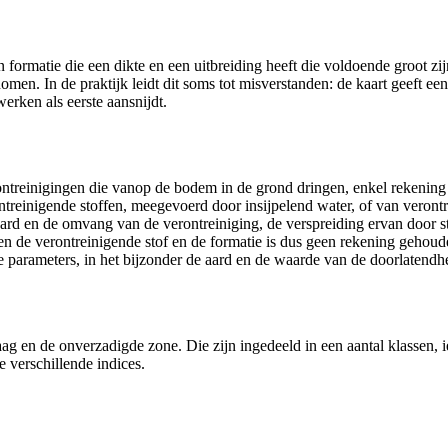
ormatie die een dikte en een uitbreiding heeft die voldoende groot zi
men. In de praktijk leidt dit soms tot misverstanden: de kaart geeft een
erken als eerste aansnijdt.
ontreinigingen die vanop de bodem in de grond dringen, enkel rekening
ontreinigende stoffen, meegevoerd door insijpelend water, of van veront
rd en de omvang van de verontreiniging, de verspreiding ervan door s
 de verontreinigende stof en de formatie is dus geen rekening gehoud
parameters, in het bijzonder de aard en de waarde van de doorlatendh
aag en de onverzadigde zone. Die zijn ingedeeld in een aantal klassen, 
 verschillende indices.