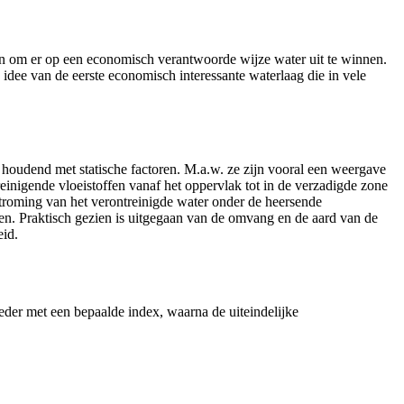
jn om er op een economisch verantwoorde wijze water uit te winnen.
 idee van de eerste economisch interessante waterlaag die in vele
 houdend met statische factoren. M.a.w. ze zijn vooral een weergave
reinigende vloeistoffen vanaf het oppervlak tot in de verzadigde zone
troming van het verontreinigde water onder de heersende
en. Praktisch gezien is uitgegaan van de omvang en de aard van de
eid.
ieder met een bepaalde index, waarna de uiteindelijke