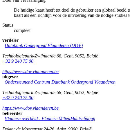
Doel van vervaardiging
De huidige kaart heeft tot doel de gebruiker een globaal beeld
kaart als een richtlijn voor de uitvoering van de nodige studies 
Status
compleet
verdeler
Databank Ondergrond Vlaanderen (DOV)
Technologiepark-Zwijnaarde 68
,
Gent
,
9052
,
België
+32 9 240 75 00
https://www.dov.vlaanderen.be
uitgever
Ondersteunend Centrum Databank Ondergrond Vlaanderen
Technologiepark-Zwijnaarde 68
,
Gent
,
9052
,
België
+32 9 240 75 00
https://www.dov.vlaanderen.be
beheerder
Vlaamse overheid - Vlaamse MilieuMaatschappij
Dokter de Moorstraat 24-26
,
Aalst
,
9300
,
België