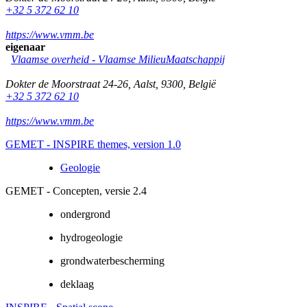
+32 5 372 62 10
https://www.vmm.be
eigenaar
Vlaamse overheid - Vlaamse MilieuMaatschappij
Dokter de Moorstraat 24-26
,
Aalst
,
9300
,
België
+32 5 372 62 10
https://www.vmm.be
GEMET - INSPIRE themes, version 1.0
Geologie
GEMET - Concepten, versie 2.4
ondergrond
hydrogeologie
grondwaterbescherming
deklaag