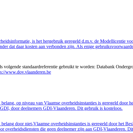
eidsinformatie, is het hergebruik geregeld d.m.v. de Modellicentie voor
nder dat daar kosten aan verbonden zijn. Als enige gebruiksvoorwaarde
eds volgende standaardreferentie gebruikt te worden: Databank Ondergr
ps://www.dov.vlaanderen.be
belang, op niveau van Vlaamse overheidsinstanties is geregeld door h
GDI, door deelnemers GDI-Vlaanderen. Dit gebruik is kosteloos.
belang door niet-Vlaamse overheidsinstanties is geregeld door het Bes
 overheidsdiensten die geen deelnemer zijn aan GDI-Vlaanderen. Dit 