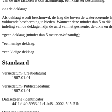
Van de drie factoren is ook afzonderlijk een kaart ter beschikking:
>>>de deklaag:
Als deklaag wordt beschouwd, de laag die boven de watervoerende l
voldoende bescherming te bieden. Wanneer deze minder dan 5 m dik i
indeling van de deklagen zijn de aard van het gesteente, de dikte en 
*geen deklaag (minder dan 5 meter en/of zandig);
*een lemige deklaag;
*een kleiige deklaag.
Standaard
Versiedatum (Creatiedatum)
1987-01-01
Versiedatum (Publicatiedatum)
1987-01-01
Dataset(serie) identificator
4411cb40-5953-11e1-bd8a-0002a5d5c51b