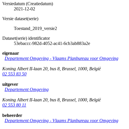
Versiedatum (Creatiedatum)
2021-12-02
Versie dataset(serie)
Toestand_2019_versie2
Dataset(serie) identificator
53ebaccc-982d-4052-ac41-6cb3ab883a2e
eigenaar
Departement Omgeving - Vlaams Planbureau voor Omgeving
Koning Albert II-laan 20, bus 8
,
Brussel
,
1000
,
België
02 553 83 50
uitgever
Departement Omgeving
Koning Albert II-laan 20, bus 8
,
Brussel
,
1000
,
België
02 553 80 11
beheerder
Departement Omgeving - Vlaams Planbureau voor Omgeving