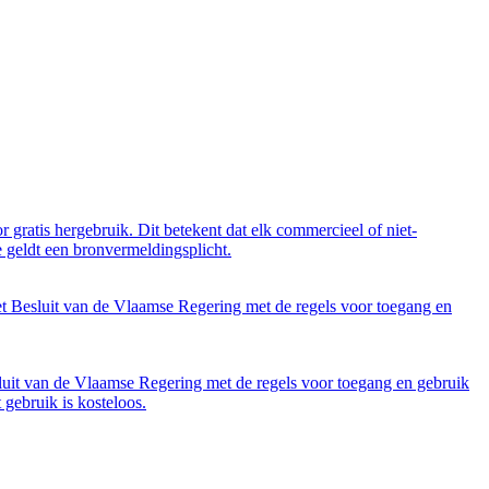
 gratis hergebruik. Dit betekent dat elk commercieel of niet-
 geldt een bronvermeldingsplicht.
et Besluit van de Vlaamse Regering met de regels voor toegang en
luit van de Vlaamse Regering met de regels voor toegang en gebruik
gebruik is kosteloos.