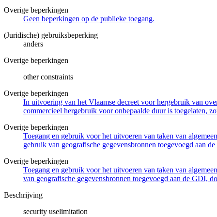
Overige beperkingen
Geen beperkingen op de publieke toegang.
(Juridische) gebruiksbeperking
anders
Overige beperkingen
other constraints
Overige beperkingen
In uitvoering van het Vlaamse decreet voor hergebruik van overh
commercieel hergebruik voor onbepaalde duur is toegelaten, zo
Overige beperkingen
Toegang en gebruik voor het uitvoeren van taken van algemeen 
gebruik van geografische gegevensbronnen toegevoegd aan de 
Overige beperkingen
Toegang en gebruik voor het uitvoeren van taken van algemeen 
van geografische gegevensbronnen toegevoegd aan de GDI, door
Beschrijving
security uselimitation