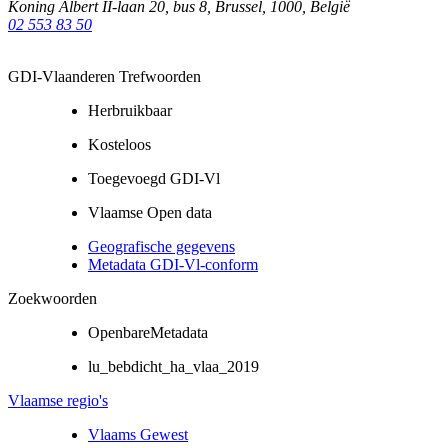
Koning Albert II-laan 20, bus 8
,
Brussel
,
1000
,
België
02 553 83 50
GDI-Vlaanderen Trefwoorden
Herbruikbaar
Kosteloos
Toegevoegd GDI-Vl
Vlaamse Open data
Geografische gegevens
Metadata GDI-Vl-conform
Zoekwoorden
OpenbareMetadata
lu_bebdicht_ha_vlaa_2019
Vlaamse regio's
Vlaams Gewest