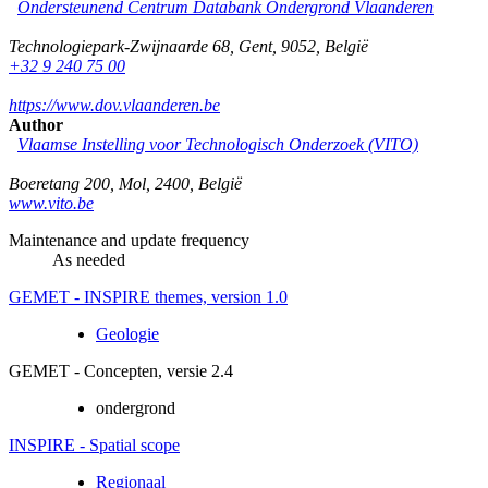
Ondersteunend Centrum Databank Ondergrond Vlaanderen
Technologiepark-Zwijnaarde 68
,
Gent
,
9052
,
België
+32 9 240 75 00
https://www.dov.vlaanderen.be
Author
Vlaamse Instelling voor Technologisch Onderzoek (VITO)
Boeretang 200
,
Mol
,
2400
,
België
www.vito.be
Maintenance and update frequency
As needed
GEMET - INSPIRE themes, version 1.0
Geologie
GEMET - Concepten, versie 2.4
ondergrond
INSPIRE - Spatial scope
Regionaal