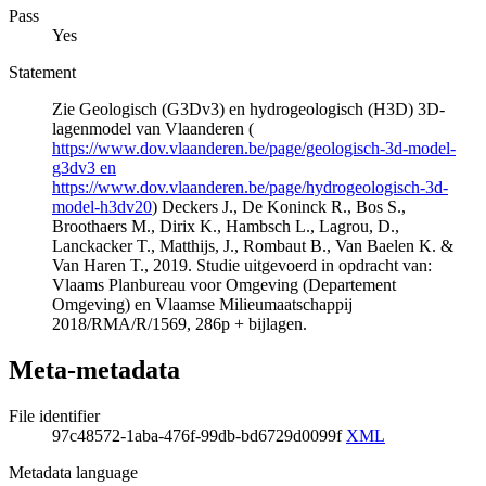
Pass
Yes
Statement
Zie Geologisch (G3Dv3) en hydrogeologisch (H3D) 3D-
lagenmodel van Vlaanderen (
https://www.dov.vlaanderen.be/page/geologisch-3d-model-
g3dv3 en
https://www.dov.vlaanderen.be/page/hydrogeologisch-3d-
model-h3dv20
) Deckers J., De Koninck R., Bos S.,
Broothaers M., Dirix K., Hambsch L., Lagrou, D.,
Lanckacker T., Matthijs, J., Rombaut B., Van Baelen K. &
Van Haren T., 2019. Studie uitgevoerd in opdracht van:
Vlaams Planbureau voor Omgeving (Departement
Omgeving) en Vlaamse Milieumaatschappij
2018/RMA/R/1569, 286p + bijlagen.
Meta-metadata
File identifier
97c48572-1aba-476f-99db-bd6729d0099f
XML
Metadata language