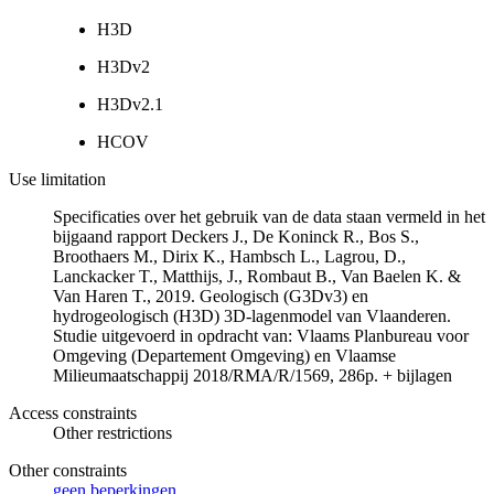
H3D
H3Dv2
H3Dv2.1
HCOV
Use limitation
Specificaties over het gebruik van de data staan vermeld in het
bijgaand rapport Deckers J., De Koninck R., Bos S.,
Broothaers M., Dirix K., Hambsch L., Lagrou, D.,
Lanckacker T., Matthijs, J., Rombaut B., Van Baelen K. &
Van Haren T., 2019. Geologisch (G3Dv3) en
hydrogeologisch (H3D) 3D-lagenmodel van Vlaanderen.
Studie uitgevoerd in opdracht van: Vlaams Planbureau voor
Omgeving (Departement Omgeving) en Vlaamse
Milieumaatschappij 2018/RMA/R/1569, 286p. + bijlagen
Access constraints
Other restrictions
Other constraints
geen beperkingen