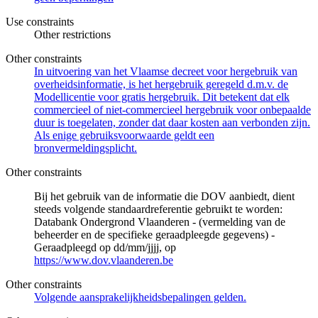
Use constraints
Other restrictions
Other constraints
In uitvoering van het Vlaamse decreet voor hergebruik van
overheidsinformatie, is het hergebruik geregeld d.m.v. de
Modellicentie voor gratis hergebruik. Dit betekent dat elk
commercieel of niet-commercieel hergebruik voor onbepaalde
duur is toegelaten, zonder dat daar kosten aan verbonden zijn.
Als enige gebruiksvoorwaarde geldt een
bronvermeldingsplicht.
Other constraints
Bij het gebruik van de informatie die DOV aanbiedt, dient
steeds volgende standaardreferentie gebruikt te worden:
Databank Ondergrond Vlaanderen - (vermelding van de
beheerder en de specifieke geraadpleegde gegevens) -
Geraadpleegd op dd/mm/jjjj, op
https://www.dov.vlaanderen.be
Other constraints
Volgende aansprakelijkheidsbepalingen gelden.