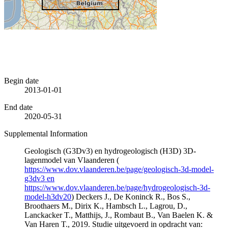
Begin date
2013-01-01
End date
2020-05-31
Supplemental Information
Geologisch (G3Dv3) en hydrogeologisch (H3D) 3D-
lagenmodel van Vlaanderen (
https://www.dov.vlaanderen.be/page/geologisch-3d-model-
g3dv3 en
https://www.dov.vlaanderen.be/page/hydrogeologisch-3d-
model-h3dv20
) Deckers J., De Koninck R., Bos S.,
Broothaers M., Dirix K., Hambsch L., Lagrou, D.,
Lanckacker T., Matthijs, J., Rombaut B., Van Baelen K. &
Van Haren T., 2019. Studie uitgevoerd in opdracht van: