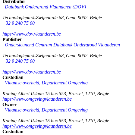
Distributor
Databank Ondergrond Vlaanderen (DOV)
Technologiepark-Zwijnaarde 68
,
Gent
,
9052
,
België
+32 9 240 75 00
https://www.dov.vlaanderen.be
Publisher
Ondersteunend Centrum Databank Ondergrond Vlaanderen
Technologiepark-Zwijnaarde 68
,
Gent
,
9052
,
België
+32 9 240 75 00
https://www.dov.vlaanderen.be
Custodian
Vlaamse overheid, Departement Omgeving
Koning Albert II-laan 15 bus 553
,
Brussel
,
1210
,
België
https://www.omgevingvlaanderen.be
Owner
Vlaamse overheid, Departement Omgeving
Koning Albert II-laan 15 bus 553
,
Brussel
,
1210
,
België
https://www.omgevingvlaanderen.be
Custodian