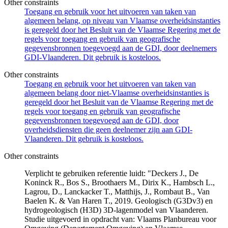
Other constraints
Toegang en gebruik voor het uitvoeren van taken van
algemeen belang, op niveau van Vlaamse overheidsinstanties
is geregeld door het Besluit van de Vlaamse Regering met de
regels voor toegang en gebruik van geografische
gegevensbronnen toegevoegd aan de GDI, door deelnemers
GDI-Vlaanderen. Dit gebruik is kosteloos.
Other constraints
Toegang en gebruik voor het uitvoeren van taken van
algemeen belang door niet-Vlaamse overheidsinstanties is
geregeld door het Besluit van de Vlaamse Regering met de
regels voor toegang en gebruik van geografische
gegevensbronnen toegevoegd aan de GDI, door
overheidsdiensten die geen deelnemer zijn aan GDI-
Vlaanderen. Dit gebruik is kosteloos.
Other constraints
Verplicht te gebruiken referentie luidt: "Deckers J., De
Koninck R., Bos S., Broothaers M., Dirix K., Hambsch L.,
Lagrou, D., Lanckacker T., Matthijs, J., Rombaut B., Van
Baelen K. & Van Haren T., 2019. Geologisch (G3Dv3) en
hydrogeologisch (H3D) 3D-lagenmodel van Vlaanderen.
Studie uitgevoerd in opdracht van: Vlaams Planbureau voor