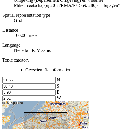
Omgeving (Departement Omgeving) en Vlaamse
Milieumaatschappij 2018/RMA/R/1569, 286p. + bijlagen"
Spatial representation type
Grid
Distance
100.00 meter
Language
Nederlands; Vlaams
Topic category
Geoscientific information
N
S
E
W