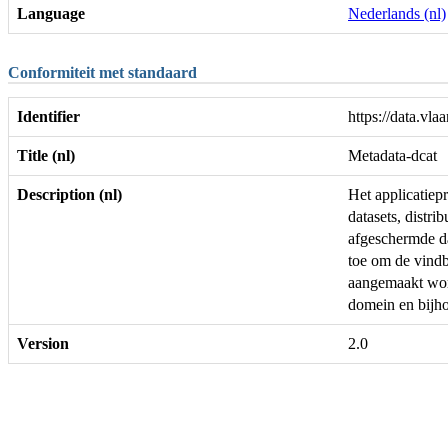
Language
Nederlands (nl)
Conformiteit met standaard
Identifier
https://data.vla
Title (nl)
Metadata-dcat
Description (nl)
Het applicatiep
datasets, distr
afgeschermde da
toe om de vindba
aangemaakt word
domein en bijh
Version
2.0