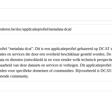
anderen.be/doc/applicatieprofiel/metadata-dcat/
rofiel “metadata dcat”. Dit is een applicatieprofiel gebaseerd op DCAT 
ibuties en services die door een overheid beschikbaar gesteld worden. De
ta en diensten (ontwikkeld in en voor eender welk technisch perspectie
arheid van deze datasets en services te verhogen. Dit applicatieprofiel
en voor specifieke domeinen of communities. Bijvoorbeeld is DCAT-AP
orende community.