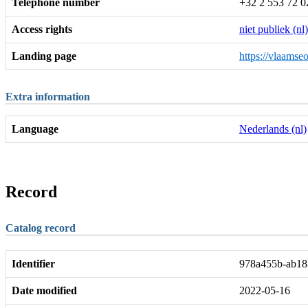
Telephone number
+32 2 553 72 0
Access rights
niet publiek (nl)
Landing page
https://vlaamse
Extra information
Language
Nederlands (nl)
Record
Catalog record
Identifier
978a455b-ab18
Date modified
2022-05-16