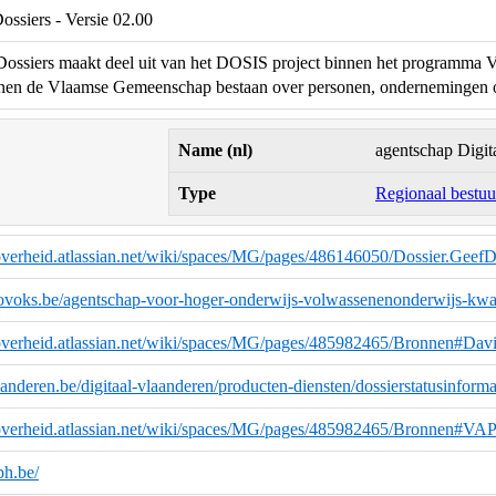
ossiers - Versie 02.00
ossiers maakt deel uit van het DOSIS project binnen het programma Vl
innen de Vlaamse Gemeenschap bestaan over personen, ondernemingen o
Name (nl)
agentschap Digit
Type
Regionaal bestuur
overheid.atlassian.net/wiki/spaces/MG/pages/486146050/Dossier.GeefD
ovoks.be/agentschap-voor-hoger-onderwijs-volwassenenonderwijs-kwali
eoverheid.atlassian.net/wiki/spaces/MG/pages/485982465/Bronnen#
anderen.be/digitaal-vlaanderen/producten-diensten/dossierstatusinforma
eoverheid.atlassian.net/wiki/spaces/MG/pages/485982465/Bronnen#VA
ph.be/