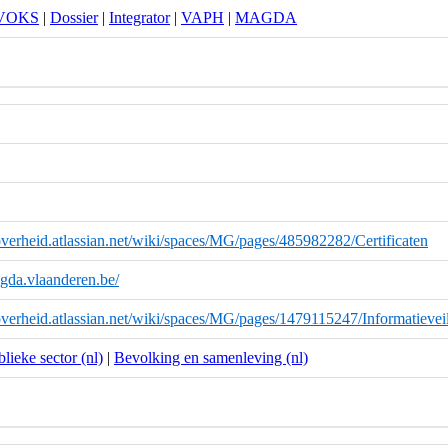
VOKS
|
Dossier
|
Integrator
|
VAPH
|
MAGDA
overheid.atlassian.net/wiki/spaces/MG/pages/485982282/Certificaten
magda.vlaanderen.be/
overheid.atlassian.net/wiki/spaces/MG/pages/1479115247/Informatievei
lieke sector (nl)
|
Bevolking en samenleving (nl)