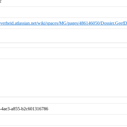
2
overheid.atlassian.net/wiki/spaces/MG/pages/486146050/Dossier.GeefD
-4ae3-a855-b2c601316786