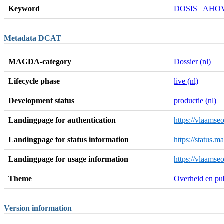
Keyword
DOSIS
|
AHO
Metadata DCAT
MAGDA-category
Dossier (nl)
Lifecycle phase
live (nl)
Development status
productie (nl)
Landingpage for authentication
https://vlaamse
Landingpage for status information
https://status.
Landingpage for usage information
https://vlaamse
Theme
Overheid en pub
Version information