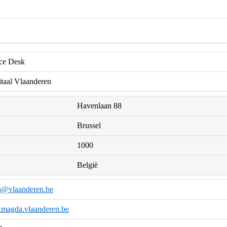
e Desk
itaal Vlaanderen
Havenlaan 88
Brussel
1000
België
a@vlaanderen.be
k.magda.vlaanderen.be