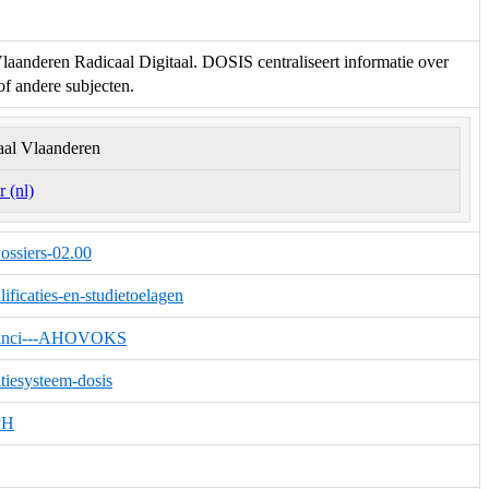
aanderen Radicaal Digitaal. DOSIS centraliseert informatie over
f andere subjecten.
aal Vlaanderen
 (nl)
ossiers-02.00
ficaties-en-studietoelagen
Davinci---AHOVOKS
tiesysteem-dosis
PH