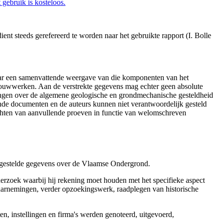
gebruik is kosteloos.
nt steeds gerefereerd te worden naar het gebruikte rapport (I. Bolle
aar een samenvattende weergave van die komponenten van het
 bouwwerken. Aan de verstrekte gegevens mag echter geen absolute
tingen over de algemene geologische en grondmechanische gesteldheid
ende documenten en de auteurs kunnen niet verantwoordelijk gesteld
chten van aanvullende proeven in functie van welomschreven
r gestelde gegevens over de Vlaamse Ondergrond.
erzoek waarbij hij rekening moet houden met het specifieke aspect
 waarnemingen, verder opzoekingswerk, raadplegen van historische
, instellingen en firma's werden genoteerd, uitgevoerd,