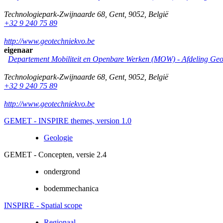
Technologiepark-Zwijnaarde 68
,
Gent
,
9052
,
België
+32 9 240 75 89
http://www.geotechniekvo.be
eigenaar
Departement Mobiliteit en Openbare Werken (MOW) - Afdeling Geo
Technologiepark-Zwijnaarde 68
,
Gent
,
9052
,
België
+32 9 240 75 89
http://www.geotechniekvo.be
GEMET - INSPIRE themes, version 1.0
Geologie
GEMET - Concepten, versie 2.4
ondergrond
bodemmechanica
INSPIRE - Spatial scope
Regionaal