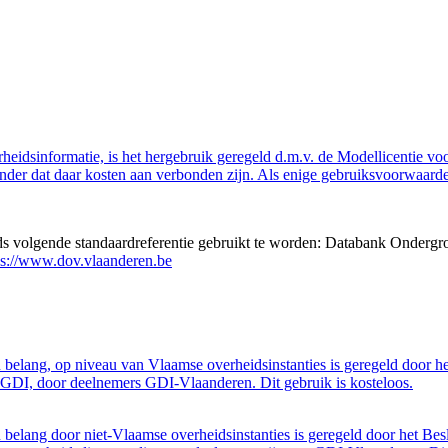
eidsinformatie, is het hergebruik geregeld d.m.v. de Modellicentie voor
nder dat daar kosten aan verbonden zijn. Als enige gebruiksvoorwaarde
eds volgende standaardreferentie gebruikt te worden: Databank Ondergr
ps://www.dov.vlaanderen.be
belang, op niveau van Vlaamse overheidsinstanties is geregeld door h
GDI, door deelnemers GDI-Vlaanderen. Dit gebruik is kosteloos.
belang door niet-Vlaamse overheidsinstanties is geregeld door het Bes