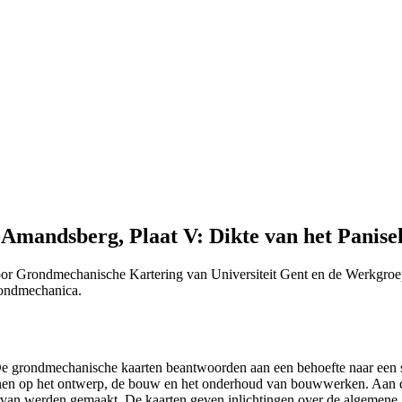
Amandsberg, Plaat V: Dikte van het Panisel
or Grondmechanische Kartering van Universiteit Gent en de Werkgroe
Grondmechanica.
 "De grondmechanische kaarten beantwoorden aan een behoefte naar ee
efenen op het ontwerp, de bouw en het onderhoud van bouwwerken. Aan 
n ervan werden gemaakt. De kaarten geven inlichtingen over de algemen