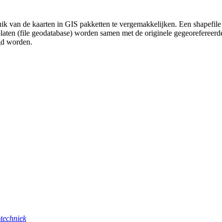
uik van de kaarten in GIS pakketten te vergemakkelijken. Een shapefile
platen (file geodatabase) worden samen met de originele gegeorefereer
gd worden.
techniek