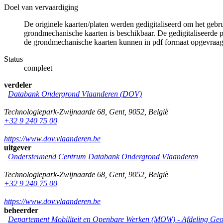
Doel van vervaardiging
De originele kaarten/platen werden gedigitaliseerd om het gebr
grondmechanische kaarten is beschikbaar. De gedigitaliseerde 
de grondmechanische kaarten kunnen in pdf formaat opgevraa
Status
compleet
verdeler
Databank Ondergrond Vlaanderen (DOV)
Technologiepark-Zwijnaarde 68
,
Gent
,
9052
,
België
+32 9 240 75 00
https://www.dov.vlaanderen.be
uitgever
Ondersteunend Centrum Databank Ondergrond Vlaanderen
Technologiepark-Zwijnaarde 68
,
Gent
,
9052
,
België
+32 9 240 75 00
https://www.dov.vlaanderen.be
beheerder
Departement Mobiliteit en Openbare Werken (MOW) - Afdeling Geo