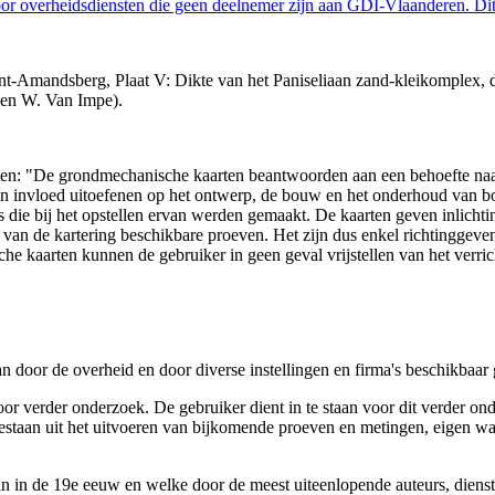
 overheidsdiensten die geen deelnemer zijn aan GDI-Vlaanderen. Dit 
-Amandsberg, Plaat V: Dikte van het Paniseliaan zand-kleikomplex, die
 en W. Van Impe).
arten: "De grondmechanische kaarten beantwoorden aan een behoefte n
 een invloed uitoefenen op het ontwerp, de bouw en het onderhoud van
 die bij het opstellen ervan werden gemaakt. De kaarten geven inlich
e van de kartering beschikbare proeven. Het zijn dus enkel richtinggev
e kaarten kunnen de gebruiker in geen geval vrijstellen van het verri
n door de overheid en door diverse instellingen en firma's beschikbaa
verder onderzoek. De gebruiker dient in te staan voor dit verder ond
n bestaan uit het uitvoeren van bijkomende proeven en metingen, eigen
 in de 19e eeuw en welke door de meest uiteenlopende auteurs, diensten