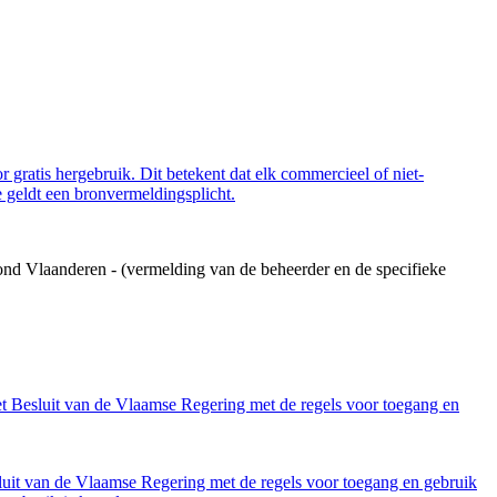
 gratis hergebruik. Dit betekent dat elk commercieel of niet-
 geldt een bronvermeldingsplicht.
ond Vlaanderen - (vermelding van de beheerder en de specifieke
et Besluit van de Vlaamse Regering met de regels voor toegang en
luit van de Vlaamse Regering met de regels voor toegang en gebruik