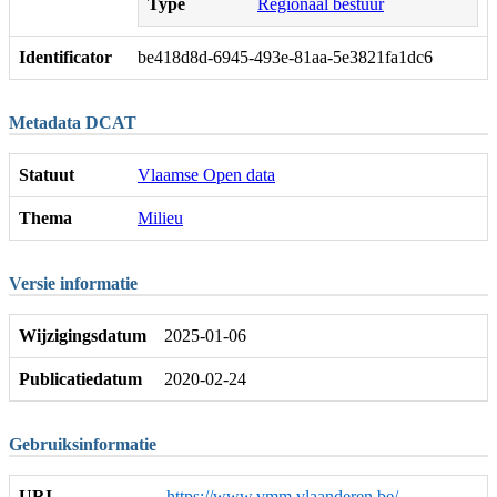
Type
Regionaal bestuur
Identificator
be418d8d-6945-493e-81aa-5e3821fa1dc6
Metadata DCAT
Statuut
Vlaamse Open data
Thema
Milieu
Versie informatie
Wijzigingsdatum
2025-01-06
Publicatiedatum
2020-02-24
Gebruiksinformatie
URI
https://www.vmm.vlaanderen.be/