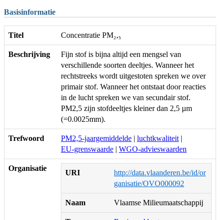
Basisinformatie
Titel
Concentratie PM₂,₅
Beschrijving
Fijn stof is bijna altijd een mengsel van
verschillende soorten deeltjes. Wanneer het
rechtstreeks wordt uitgestoten spreken we over
primair stof. Wanneer het ontstaat door reacties
in de lucht spreken we van secundair stof.
PM2,5 zijn stofdeeltjes kleiner dan 2,5 µm
(=0.0025mm).
Trefwoord
PM2,5-jaargemiddelde
|
luchtkwaliteit
|
EU-grenswaarde
|
WGO-advieswaarden
Organisatie
URI
http://data.vlaanderen.be/id/or
ganisatie/OVO000092
Naam
Vlaamse Milieumaatschappij