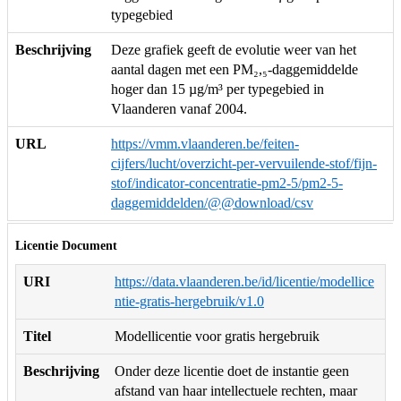
typegebied
Beschrijving
Deze grafiek geeft de evolutie weer van het
aantal dagen met een PM₂,₅-daggemiddelde
hoger dan 15 µg/m³ per typegebied in
Vlaanderen vanaf 2004.
URL
https://vmm.vlaanderen.be/feiten-
cijfers/lucht/overzicht-per-vervuilende-stof/fijn-
stof/indicator-concentratie-pm2-5/pm2-5-
daggemiddelden/@@download/csv
Licentie Document
URI
https://data.vlaanderen.be/id/licentie/modellice
ntie-gratis-hergebruik/v1.0
Titel
Modellicentie voor gratis hergebruik
Beschrijving
Onder deze licentie doet de instantie geen
afstand van haar intellectuele rechten, maar