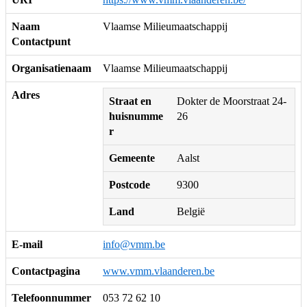
Naam
Vlaamse Milieumaatschappij
Contactpunt
Organisatienaam
Vlaamse Milieumaatschappij
Adres
Straat en
Dokter de Moorstraat 24-
huisnumme
26
r
Gemeente
Aalst
Postcode
9300
Land
België
E-mail
info@vmm.be
Contactpagina
www.vmm.vlaanderen.be
Telefoonnummer
053 72 62 10