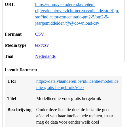
URL
https://vmm.vlaanderen.be/feiten-
cijfers/lucht/overzicht-per-vervuilende-stof/fijn-
stof/indicator-concentratie-pm2-5/pm2-5-
jaargemiddelden/@@download/csv
Formaat
CSV
Media type
text/csv
Taal
Nederlands
Licentie Document
URI
https://data.vlaanderen.be/id/licentie/modellice
ntie-gratis-hergebruik/v1.0
Titel
Modellicentie voor gratis hergebruik
Beschrijving
Onder deze licentie doet de instantie geen
afstand van haar intellectuele rechten, maar
mag de data voor eender welk doel