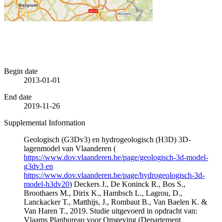
Begin date
2013-01-01
End date
2019-11-26
Supplemental Information
Geologisch (G3Dv3) en hydrogeologisch (H3D) 3D-
lagenmodel van Vlaanderen (
https://www.dov.vlaanderen.be/page/geologisch-3d-model-
g3dv3 en
https://www.dov.vlaanderen.be/page/hydrogeologisch-3d-
model-h3dv20
) Deckers J., De Koninck R., Bos S.,
Broothaers M., Dirix K., Hambsch L., Lagrou, D.,
Lanckacker T., Matthijs, J., Rombaut B., Van Baelen K. &
Van Haren T., 2019. Studie uitgevoerd in opdracht van:
Vlaams Planbureau voor Omgeving (Departement