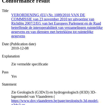
Conformance result
Title
VERORDENING (EU) Nr. 1089/2010 VAN DE
COMMISSIE van 23 november 2010 ter uitvoering van
Richtlijn 2007/2/EG van het Europees Parlement en de Raad
betreffende de interoperabiliteit van verzamelingen ruimtelijke
gegevens en van diensten met betrekking tot ruimtelijke
gegevens
Date (Publication date)
2010-12-08
Explanation
Zie vermelde specificatie
Pass
Yes
Statement
Zie Geologisch (G3Dv3) en hydrogeologisch (H3D) 3D-
lagenmodel van Vlaanderen (
https://www.dov.vlaanderen.be/page/geologisch-3d-model-
g3dv3 en