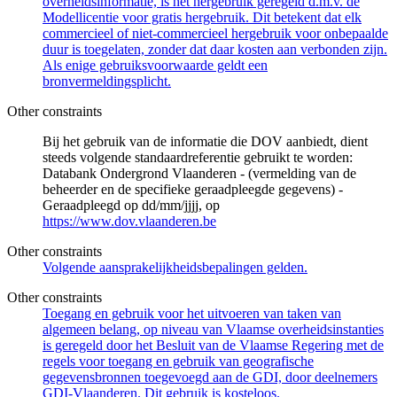
overheidsinformatie, is het hergebruik geregeld d.m.v. de
Modellicentie voor gratis hergebruik. Dit betekent dat elk
commercieel of niet-commercieel hergebruik voor onbepaalde
duur is toegelaten, zonder dat daar kosten aan verbonden zijn.
Als enige gebruiksvoorwaarde geldt een
bronvermeldingsplicht.
Other constraints
Bij het gebruik van de informatie die DOV aanbiedt, dient
steeds volgende standaardreferentie gebruikt te worden:
Databank Ondergrond Vlaanderen - (vermelding van de
beheerder en de specifieke geraadpleegde gegevens) -
Geraadpleegd op dd/mm/jjjj, op
https://www.dov.vlaanderen.be
Other constraints
Volgende aansprakelijkheidsbepalingen gelden.
Other constraints
Toegang en gebruik voor het uitvoeren van taken van
algemeen belang, op niveau van Vlaamse overheidsinstanties
is geregeld door het Besluit van de Vlaamse Regering met de
regels voor toegang en gebruik van geografische
gegevensbronnen toegevoegd aan de GDI, door deelnemers
GDI-Vlaanderen. Dit gebruik is kosteloos.