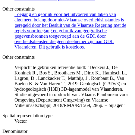
Other constraints
Toegang en gebruik voor het uitvoeren van taken van
algemeen belang door niet-Vlaamse overheidsinstanties is
geregeld door het Besluit van de Vlaamse Regering met de
regels voor toegang en gebruik van geografische
gegevensbronnen toegevoegd aan de GDI, door
overheidsdiensten die geen deelnemer zijn aan GDI-
Vlaanderen. Dit gebruik is kosteloos.
Other constraints
Verplicht te gebruiken referentie luidt: "Deckers J., De
Koninck R., Bos S., Broothaers M., Dirix K., Hambsch L.,
Lagrou, D., Lanckacker T., Matthijs, J., Rombaut B., Van
Baelen K. & Van Haren T., 2019. Geologisch (G3Dv3) en
hydrogeologisch (H3D) 3D-lagenmodel van Vlaanderen.
Studie uitgevoerd in opdracht van: Vlaams Planbureau voor
Omgeving (Departement Omgeving) en Vlaamse
Milieumaatschappij 2018/RMA/R/1569, 286p. + bijlagen"
Spatial representation type
Vector
Denominator