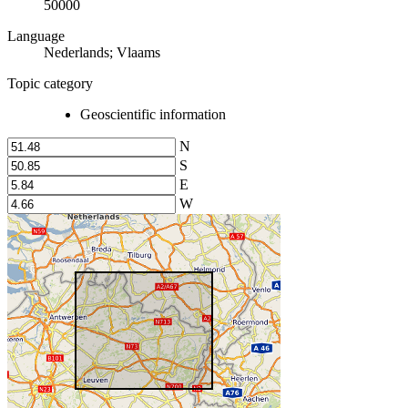
50000
Language
Nederlands; Vlaams
Topic category
Geoscientific information
N
S
E
W