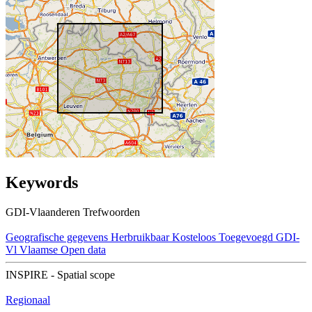
Keywords
GDI-Vlaanderen Trefwoorden
Geografische gegevens
Herbruikbaar
Kosteloos
Toegevoegd GDI-
Vl
Vlaamse Open data
INSPIRE - Spatial scope
Regionaal