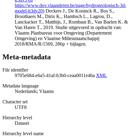
https://www.dov.vlaanderen.be/page/hydrogeologisch-3d-
model-h3dv20
) Deckers J., De Koninck R., Bos S.,
Broothaers M., Dirix K., Hambsch L., Lagrou, D.,
Lanckacker T., Matthijs, J., Rombaut B., Van Baelen K. &
Van Haren T., 2019. Studie uitgevoerd in opdracht van:
Vlaams Planbureau voor Omgeving (Departement
Omgeving) en Vlaamse Milieumaatschappij
2018/RMA/R/1569, 286p + bijlagen.
Meta-metadata
File identifier
9705e684-e6a5-41af-b3b0-ceaa0011e46a
XML
Metadata language
Nederlands; Vlaams
Character set
UTF8
Hierarchy level
Dataset
Hierarchy level name