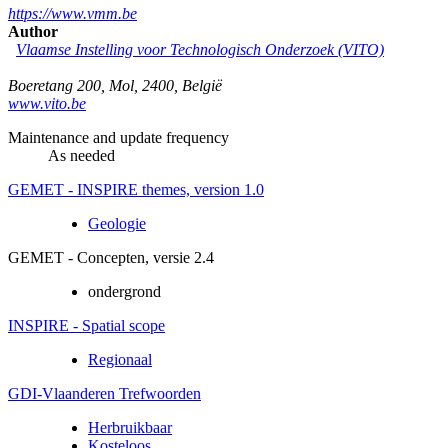
https://www.vmm.be
Author
Vlaamse Instelling voor Technologisch Onderzoek (VITO)
Boeretang 200
,
Mol
,
2400
,
België
www.vito.be
Maintenance and update frequency
As needed
GEMET - INSPIRE themes, version 1.0
Geologie
GEMET - Concepten, versie 2.4
ondergrond
INSPIRE - Spatial scope
Regionaal
GDI-Vlaanderen Trefwoorden
Herbruikbaar
Kosteloos