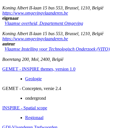
Koning Albert II-laan 15 bus 553
,
Brussel
,
1210
,
België
https://www.omgevingvlaanderen.be
eigenaar
Vlaamse overheid, Departement Omgeving
Koning Albert II-laan 15 bus 553
,
Brussel
,
1210
,
België
https://www.omgevingvlaanderen.be
auteur
Vlaamse Instelling voor Technologisch Onderzoek (VITO)
Boeretang 200
,
Mol
,
2400
,
België
GEMET - INSPIRE themes, version 1.0
Geologie
GEMET - Concepten, versie 2.4
ondergrond
INSPIRE - Spatial scope
Regionaal
GDI-Vlaanderen Trefwoorden