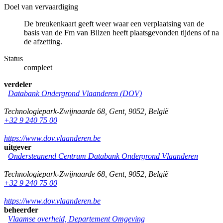
Doel van vervaardiging
De breukenkaart geeft weer waar een verplaatsing van de
basis van de Fm van Bilzen heeft plaatsgevonden tijdens of na
de afzetting.
Status
compleet
verdeler
Databank Ondergrond Vlaanderen (DOV)
Technologiepark-Zwijnaarde 68
,
Gent
,
9052
,
België
+32 9 240 75 00
https://www.dov.vlaanderen.be
uitgever
Ondersteunend Centrum Databank Ondergrond Vlaanderen
Technologiepark-Zwijnaarde 68
,
Gent
,
9052
,
België
+32 9 240 75 00
https://www.dov.vlaanderen.be
beheerder
Vlaamse overheid, Departement Omgeving