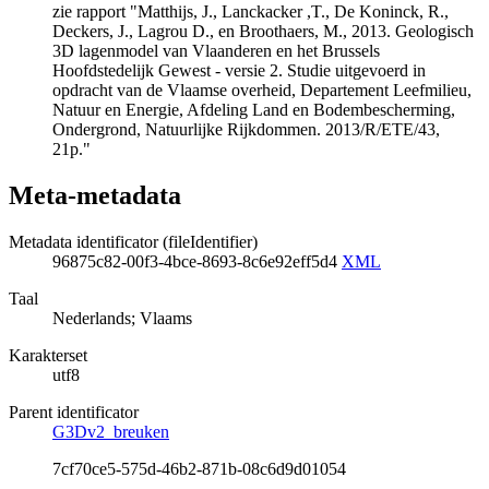
zie rapport "Matthijs, J., Lanckacker ,T., De Koninck, R.,
Deckers, J., Lagrou D., en Broothaers, M., 2013. Geologisch
3D lagenmodel van Vlaanderen en het Brussels
Hoofdstedelijk Gewest - versie 2. Studie uitgevoerd in
opdracht van de Vlaamse overheid, Departement Leefmilieu,
Natuur en Energie, Afdeling Land en Bodembescherming,
Ondergrond, Natuurlijke Rijkdommen. 2013/R/ETE/43,
21p."
Meta-metadata
Metadata identificator (fileIdentifier)
96875c82-00f3-4bce-8693-8c6e92eff5d4
XML
Taal
Nederlands; Vlaams
Karakterset
utf8
Parent identificator
G3Dv2_breuken
7cf70ce5-575d-46b2-871b-08c6d9d01054