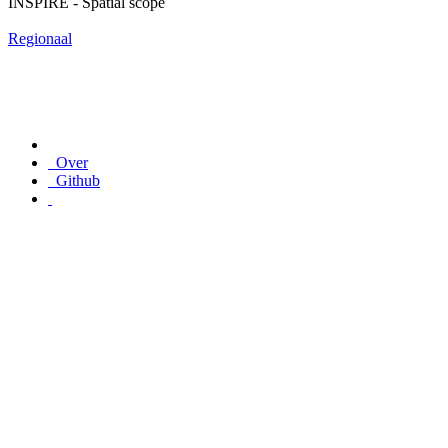
INSPIRE - Spatial scope
Regionaal
Over
Github