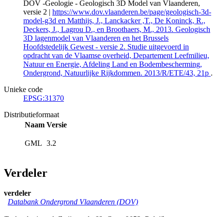
DOV -Geologie - Geologisch 3D Model van Vlaanderen,
versie 2 |
https://www.dov.vlaanderen.be/page/geologisch-3d-
model-g3d en Matthijs, J., Lanckacker ,T., De Koninck, R.,
Deckers, J., Lagrou D., en Broothaers, M., 2013. Geologisch
3D lagenmodel van Vlaanderen en het Brussels
Hoofdstedelijk Gewest - versie 2. Studie uitgevoerd in
opdracht van de Vlaamse overheid, Departement Leefmilieu,
Natuur en Energie, Afdeling Land en Bodembescherming,
Ondergrond, Natuurlijke Rijkdommen. 2013/R/ETE/43, 21p
.
Unieke code
EPSG:31370
Distributieformaat
Naam
Versie
GML
3.2
Verdeler
verdeler
Databank Ondergrond Vlaanderen (DOV)