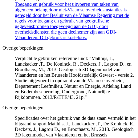
Toegang en gebruik voor het uitvoeren van taken van
algemeen belang door niet-Vlaamse overheidsinstanties is
geregeld door het Besluit van de Vlaamse Regering met de
regels voor toegang en gebruik van geografische
gegevensbronnen toegevoegd aan de GDI, door
overheidsdiensten die geen deelnemer zijn aan GDI-
Vlaanderen. Dit gebruik is kosteloos.
Overige beperkingen
Verplicht te gebruiken referentie luidt: "Matthijs, J.,
Lanckacker ,T., De Koninck, R., Deckers, J., Lagrou D., en
Broothaers, M., 2013. Geologisch 3D lagenmodel van
Vlaanderen en het Brussels Hoofdstedelijk Gewest - versie 2.
Studie uitgevoerd in opdracht van de Vlaamse overheid,
Departement Leefmilieu, Natuur en Energie, Afdeling Land
en Bodembescherming, Ondergrond, Natuurlijke
Rijkdommen. 2013/R/ETE/43, 21p."
Overige beperkingen
Specificaties over het gebruik van de data staan vermeld in het
bijgaand rapport Matthijs, J., Lanckacker ,T., De Koninck, R.,
Deckers, J., Lagrou D., en Broothaers, M., 2013. Geologisch
3D lagenmodel van Vlaanderen en het Brussels