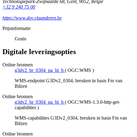
Technologiepark-Zwijnaarde 68
,
Gent
,
9052
,
België
+32 9 240 75 00
https://www.dov.vlaanderen.be
Prijsinformatie
Gratis
Digitale leveringsopties
Online bronnen
g3dv2_br_0304_pa_bi_b
(
OGC:WMS
)
WMS-endpoint G3Dv2_0304, breuken in basis Fm van
Bilzen
Online bronnen
g3dv2_br_0304_pa_bi_b
(
OGC:WMS-1.3.0-http-get-
capabilities
)
WMS-capabilities G3Dv2_0304, breuken in basis Fm van
Bilzen
Online bronnen