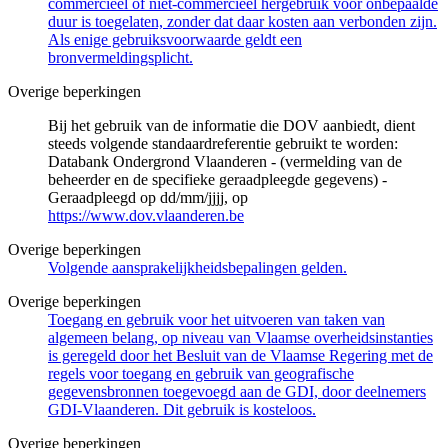
commercieel of niet-commercieel hergebruik voor onbepaalde
duur is toegelaten, zonder dat daar kosten aan verbonden zijn.
Als enige gebruiksvoorwaarde geldt een
bronvermeldingsplicht.
Overige beperkingen
Bij het gebruik van de informatie die DOV aanbiedt, dient
steeds volgende standaardreferentie gebruikt te worden:
Databank Ondergrond Vlaanderen - (vermelding van de
beheerder en de specifieke geraadpleegde gegevens) -
Geraadpleegd op dd/mm/jjjj, op
https://www.dov.vlaanderen.be
Overige beperkingen
Volgende aansprakelijkheidsbepalingen gelden.
Overige beperkingen
Toegang en gebruik voor het uitvoeren van taken van
algemeen belang, op niveau van Vlaamse overheidsinstanties
is geregeld door het Besluit van de Vlaamse Regering met de
regels voor toegang en gebruik van geografische
gegevensbronnen toegevoegd aan de GDI, door deelnemers
GDI-Vlaanderen. Dit gebruik is kosteloos.
Overige beperkingen