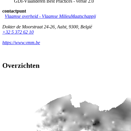
GDI-Vlaanderen Best Practices - versie 2.0
contactpunt
Vlaamse overheid - Vlaamse MilieuMaatschappij
Dokter de Moorstraat 24-26
,
Aalst
,
9300
,
België
+32 5 372 62 10
https://www.vmm.be
Overzichten