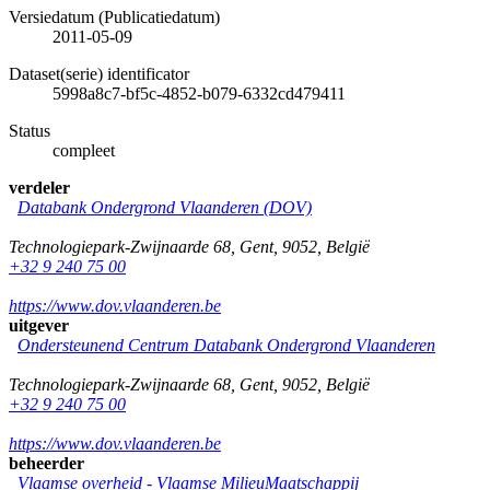
Versiedatum (Publicatiedatum)
2011-05-09
Dataset(serie) identificator
5998a8c7-bf5c-4852-b079-6332cd479411
Status
compleet
verdeler
Databank Ondergrond Vlaanderen (DOV)
Technologiepark-Zwijnaarde 68
,
Gent
,
9052
,
België
+32 9 240 75 00
https://www.dov.vlaanderen.be
uitgever
Ondersteunend Centrum Databank Ondergrond Vlaanderen
Technologiepark-Zwijnaarde 68
,
Gent
,
9052
,
België
+32 9 240 75 00
https://www.dov.vlaanderen.be
beheerder
Vlaamse overheid - Vlaamse MilieuMaatschappij