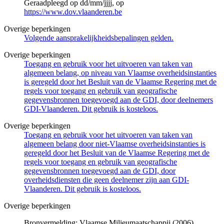
Geraadpleegd op dd/mm/jjjj, op
https://www.dov.vlaanderen.be
Overige beperkingen
Volgende aansprakelijkheidsbepalingen gelden.
Overige beperkingen
Toegang en gebruik voor het uitvoeren van taken van
algemeen belang, op niveau van Vlaamse overheidsinstanties
is geregeld door het Besluit van de Vlaamse Regering met de
regels voor toegang en gebruik van geografische
gegevensbronnen toegevoegd aan de GDI, door deelnemers
GDI-Vlaanderen. Dit gebruik is kosteloos.
Overige beperkingen
Toegang en gebruik voor het uitvoeren van taken van
algemeen belang door niet-Vlaamse overheidsinstanties is
geregeld door het Besluit van de Vlaamse Regering met de
regels voor toegang en gebruik van geografische
gegevensbronnen toegevoegd aan de GDI, door
overheidsdiensten die geen deelnemer zijn aan GDI-
Vlaanderen. Dit gebruik is kosteloos.
Overige beperkingen
Bronvermelding: Vlaamse Milieumaatschappij (2006).