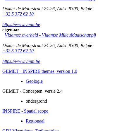
Dokter de Moorstraat 24-26
,
Aalst
,
9300
,
België
+32 5 372 62 10
https://www.vmm.be
eigenaar
Vlaamse overheid - Vlaamse MilieuMaatschappij
Dokter de Moorstraat 24-26
,
Aalst
,
9300
,
België
+32 5 372 62 10
https://www.vmm.be
GEMET - INSPIRE themes, version 1.0
Geologie
GEMET - Concepten, versie 2.4
ondergrond
INSPIRE - Spatial scope
Regionaal
GDI-Vlaanderen Trefwoorden