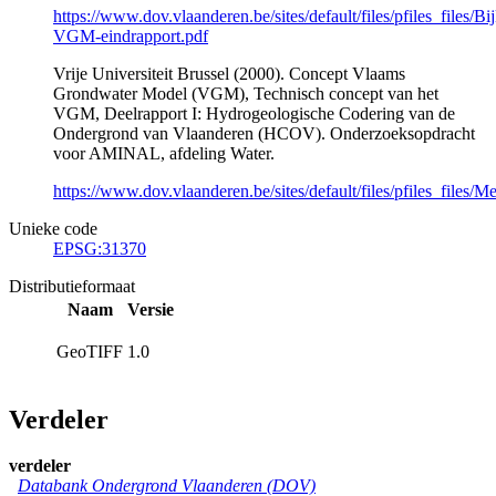
https://www.dov.vlaanderen.be/sites/default/files/pfiles_files/Bij
VGM-eindrapport.pdf
Vrije Universiteit Brussel (2000). Concept Vlaams
Grondwater Model (VGM), Technisch concept van het
VGM, Deelrapport I: Hydrogeologische Codering van de
Ondergrond van Vlaanderen (HCOV). Onderzoeksopdracht
voor AMINAL, afdeling Water.
https://www.dov.vlaanderen.be/sites/default/files/pfiles_fil
Unieke code
EPSG:31370
Distributieformaat
Naam
Versie
GeoTIFF
1.0
Verdeler
verdeler
Databank Ondergrond Vlaanderen (DOV)