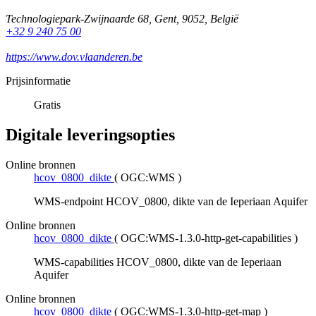
Technologiepark-Zwijnaarde 68
,
Gent
,
9052
,
België
+32 9 240 75 00
https://www.dov.vlaanderen.be
Prijsinformatie
Gratis
Digitale leveringsopties
Online bronnen
hcov_0800_dikte
(
OGC:WMS
)
WMS-endpoint HCOV_0800, dikte van de Ieperiaan Aquifer
Online bronnen
hcov_0800_dikte
(
OGC:WMS-1.3.0-http-get-capabilities
)
WMS-capabilities HCOV_0800, dikte van de Ieperiaan
Aquifer
Online bronnen
hcov_0800_dikte
(
OGC:WMS-1.3.0-http-get-map
)