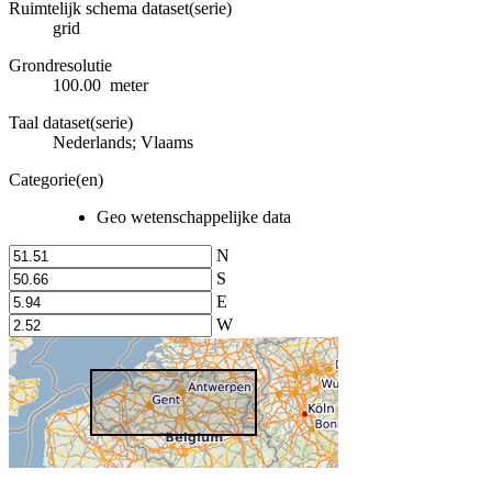
Ruimtelijk schema dataset(serie)
grid
Grondresolutie
100.00 meter
Taal dataset(serie)
Nederlands; Vlaams
Categorie(en)
Geo wetenschappelijke data
N
S
E
W