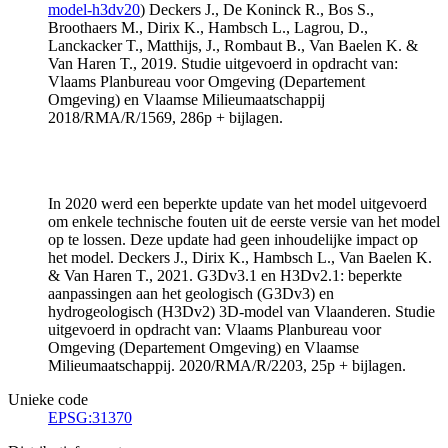
model-h3dv20
) Deckers J., De Koninck R., Bos S.,
Broothaers M., Dirix K., Hambsch L., Lagrou, D.,
Lanckacker T., Matthijs, J., Rombaut B., Van Baelen K. &
Van Haren T., 2019. Studie uitgevoerd in opdracht van:
Vlaams Planbureau voor Omgeving (Departement
Omgeving) en Vlaamse Milieumaatschappij
2018/RMA/R/1569, 286p + bijlagen.
In 2020 werd een beperkte update van het model uitgevoerd
om enkele technische fouten uit de eerste versie van het model
op te lossen. Deze update had geen inhoudelijke impact op
het model. Deckers J., Dirix K., Hambsch L., Van Baelen K.
& Van Haren T., 2021. G3Dv3.1 en H3Dv2.1: beperkte
aanpassingen aan het geologisch (G3Dv3) en
hydrogeologisch (H3Dv2) 3D-model van Vlaanderen. Studie
uitgevoerd in opdracht van: Vlaams Planbureau voor
Omgeving (Departement Omgeving) en Vlaamse
Milieumaatschappij. 2020/RMA/R/2203, 25p + bijlagen.
Unieke code
EPSG:31370