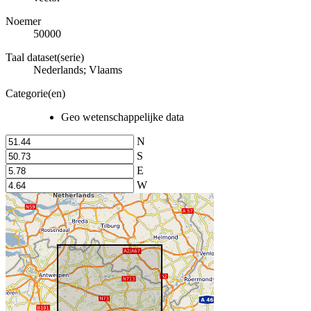
Noemer
50000
Taal dataset(serie)
Nederlands; Vlaams
Categorie(en)
Geo wetenschappelijke data
N
S
E
W