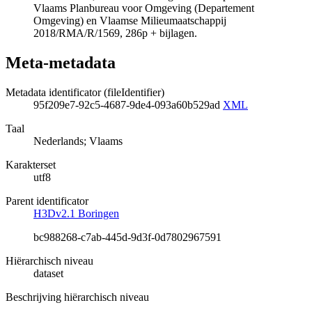
Vlaams Planbureau voor Omgeving (Departement
Omgeving) en Vlaamse Milieumaatschappij
2018/RMA/R/1569, 286p + bijlagen.
Meta-metadata
Metadata identificator (fileIdentifier)
95f209e7-92c5-4687-9de4-093a60b529ad
XML
Taal
Nederlands; Vlaams
Karakterset
utf8
Parent identificator
H3Dv2.1 Boringen
bc988268-c7ab-445d-9d3f-0d7802967591
Hiërarchisch niveau
dataset
Beschrijving hiërarchisch niveau