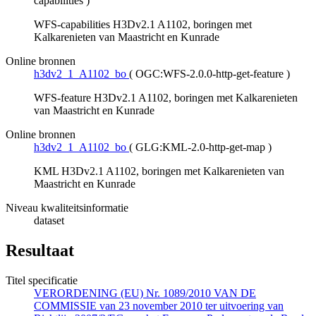
capabilities
)
WFS-capabilities H3Dv2.1 A1102, boringen met
Kalkarenieten van Maastricht en Kunrade
Online bronnen
h3dv2_1_A1102_bo
(
OGC:WFS-2.0.0-http-get-feature
)
WFS-feature H3Dv2.1 A1102, boringen met Kalkarenieten
van Maastricht en Kunrade
Online bronnen
h3dv2_1_A1102_bo
(
GLG:KML-2.0-http-get-map
)
KML H3Dv2.1 A1102, boringen met Kalkarenieten van
Maastricht en Kunrade
Niveau kwaliteitsinformatie
dataset
Resultaat
Titel specificatie
VERORDENING (EU) Nr. 1089/2010 VAN DE
COMMISSIE van 23 november 2010 ter uitvoering van