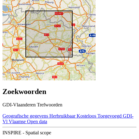
Zoekwoorden
GDI-Vlaanderen Trefwoorden
Geografische gegevens
Herbruikbaar
Kosteloos
Toegevoegd GDI-
Vl
Vlaamse Open data
INSPIRE - Spatial scope