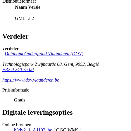
Distributieformaat
Naam
Versie
GML
3.2
Verdeler
verdeler
Databank Ondergrond Vlaanderen (DOV)
Technologiepark-Zwijnaarde 68
,
Gent
,
9052
,
België
+32 9 240 75 00
https://www.dov.vlaanderen.be
Prijsinformatie
Gratis
Digitale leveringsopties
Online bronnen
h3dv2_1_A1102_bo
(
OGC:WMS
)