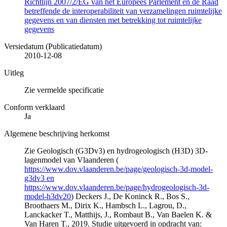
Richtlijn 2007/2/EG van het Europees Parlement en de Raad
betreffende de interoperabiliteit van verzamelingen ruimtelijke
gegevens en van diensten met betrekking tot ruimtelijke
gegevens
Versiedatum (Publicatiedatum)
2010-12-08
Uitleg
Zie vermelde specificatie
Conform verklaard
Ja
Algemene beschrijving herkomst
Zie Geologisch (G3Dv3) en hydrogeologisch (H3D) 3D-
lagenmodel van Vlaanderen (
https://www.dov.vlaanderen.be/page/geologisch-3d-model-
g3dv3 en
https://www.dov.vlaanderen.be/page/hydrogeologisch-3d-
model-h3dv20
) Deckers J., De Koninck R., Bos S.,
Broothaers M., Dirix K., Hambsch L., Lagrou, D.,
Lanckacker T., Matthijs, J., Rombaut B., Van Baelen K. &
Van Haren T., 2019. Studie uitgevoerd in opdracht van: