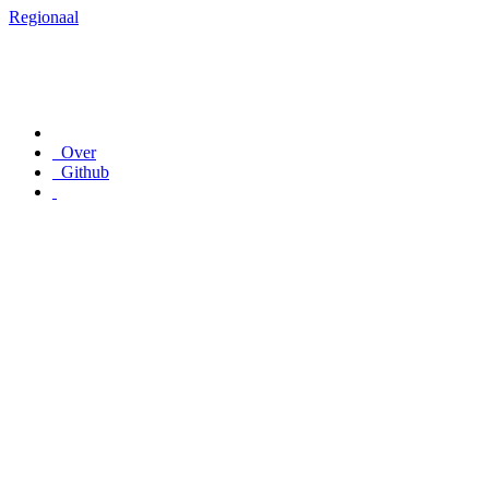
Regionaal
Over
Github