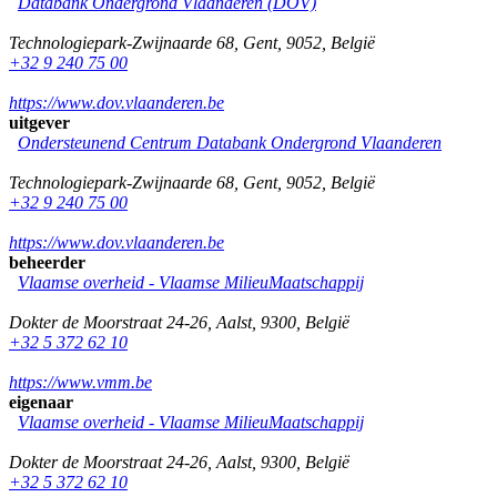
Databank Ondergrond Vlaanderen (DOV)
Technologiepark-Zwijnaarde 68
,
Gent
,
9052
,
België
+32 9 240 75 00
https://www.dov.vlaanderen.be
uitgever
Ondersteunend Centrum Databank Ondergrond Vlaanderen
Technologiepark-Zwijnaarde 68
,
Gent
,
9052
,
België
+32 9 240 75 00
https://www.dov.vlaanderen.be
beheerder
Vlaamse overheid - Vlaamse MilieuMaatschappij
Dokter de Moorstraat 24-26
,
Aalst
,
9300
,
België
+32 5 372 62 10
https://www.vmm.be
eigenaar
Vlaamse overheid - Vlaamse MilieuMaatschappij
Dokter de Moorstraat 24-26
,
Aalst
,
9300
,
België
+32 5 372 62 10