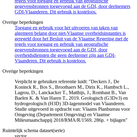
regels voor toegang en gebruik van geografische
gegevensbronnen toegevoegd aan de GDI, door deelnemers
GDI-Vlaanderen. Dit gebruik is kosteloos.
Overige beperkingen
Toegang en gebruik voor het uitvoeren van taken van
algemeen belang door niet-Vlaamse overheidsinstanties is
geregeld door het Besluit van de Vlaamse Regering met de
regels voor toegang en gebruik van geografische
gegevensbronnen toegevoegd aan de GDI, door
overheidsdiensten die geen deelnemer zijn aan GDI-
Vlaanderen. Dit gebruik is kosteloos.
Overige beperkingen
Verplicht te gebruiken referentie luidt: "Deckers J., De
Koninck R., Bos S., Broothaers M., Dirix K., Hambsch L.,
Lagrou, D., Lanckacker T., Matthijs, J., Rombaut B., Van
Baelen K. & Van Haren T., 2019. Geologisch (G3Dv3) en
hydrogeologisch (H3D) 3D-lagenmodel van Vlaanderen.
Studie uitgevoerd in opdracht van: Vlaams Planbureau voor
Omgeving (Departement Omgeving) en Vlaamse
Milieumaatschappij 2018/RMA/R/1569, 286p. + bijlagen"
Ruimtelijk schema dataset(serie)
vector